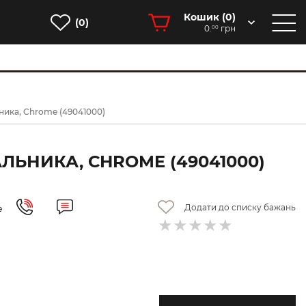
Кошик (
0
)
(0)
0.
грн
00
ьника, Chrome (49041000)
АЛЬНИКА, CHROME (49041000)
Додати до списку бажань
е