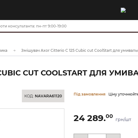
оти консультанта: пн-пт 9:00-19:00
ника
Змішувач Axor Citterio C 125 Cubic cut CoolStart для умивал
 CUBIC CUT COOLSTART ДЛЯ УМИВ
Під замовлення
Ціну уточнюйт
КОД:
NAVARA61120
24 289.
00
грн/шт