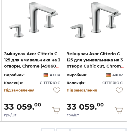
Змішувач Axor Citterio C
Змішувач Axor Citterio C
125 для умивальника на 3
125 для умивальника на 3
отвори, Chrome (49060000)
отвори Cubic cut, Chrome (49061000)
Виробник:
AXOR
Виробник:
AXOR
Колекція:
CITTERIO C
Колекція:
CITTERIO C
Під замовлення
Під замовлення
33 059.
33 059.
00
00
грн/шт
грн/шт