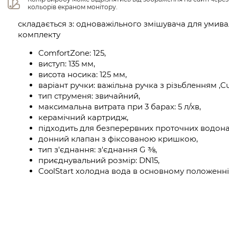
кольорів екраном монітору.
складається з: одноважільного змішувача для умива
комплекту
ComfortZone: 125,
виступ: 135 мм,
висота носика: 125 мм,
варіант ручки: важільна ручка з різьбленням ,Cu
тип струменя: звичайний,
максимальна витрата при 3 барах: 5 л/хв,
керамічний картридж,
підходить для безперервних проточних водонаг
донний клапан з фіксованою кришкою,
тип з'єднання: з'єднання G ⅜,
приєднувальний розмір: DN15,
CoolStart холодна вода в основному положенні