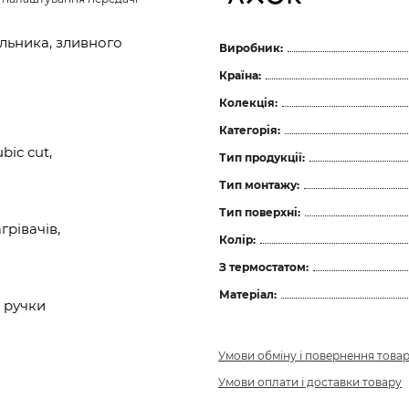
льника, зливного
Виробник:
Країна:
Колекція:
Категорія:
bic cut,
Тип продукції:
Тип монтажу:
Тип поверхні:
рівачів,
Колір:
З термостатом:
Матеріал:
 ручки
Умови обміну і повернення това
Умови оплати і доставки товару