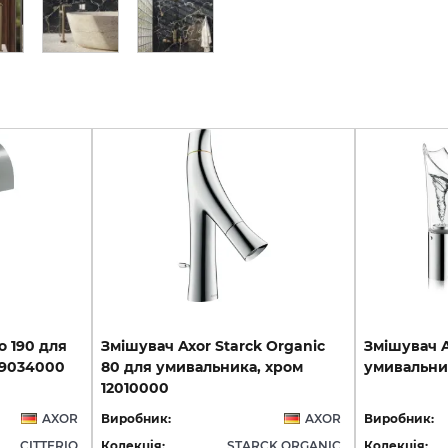
o
190
для
Змішувач Axor Starck Organic
Змішувач
9034000
80 для умивальника, хром
умивальни
12010000
AXOR
Виробник:
AXOR
Виробник:
CITTERIO
Колекція:
STARCK ORGANIC
Колекція: