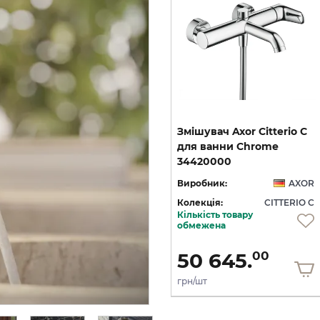
C
Змішувач Axor Citterio C
Змішувач Axor Citterio C
125 CoolStart для
для ванни Chrome
умивальника з донним клапаном pop-up, Matt Black (49030670)
умивальника з донним клапаном pop-up, Polished Gold Optic (49030990)
34420000
OR
Виробник:
AXOR
Виробник:
AXOR
 C
Колекція:
CITTERIO C
Колекція:
CITTERIO C
Кількість товару
Під замовлення
обмежена
36 436.
50 645.
00
00
грн/шт
грн/шт