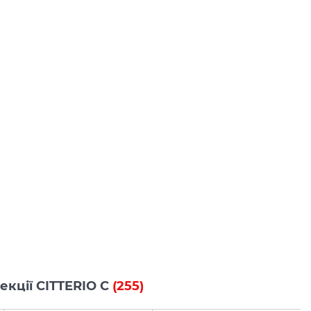
лекції CITTERIO C
(255)