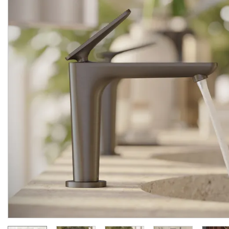
Змішувач Axor Citterio C
Змішувач Axor Citterio 
125 CoolStart для
125 CoolStart для
умивальника з донним клапаном pop-up, Chrome (49030000)
Виробник:
AXOR
Виробник:
AX
Колекція:
CITTERIO C
Колекція:
CITTERIO
Під замовлення
Під замовлення
24 289.
34 007.
00
00
грн/шт
грн/шт