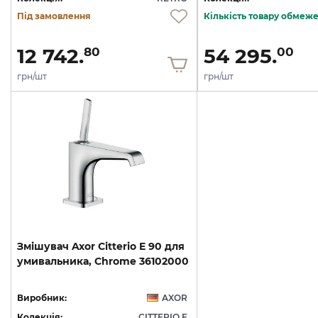
Під замовлення
Кількість товару обмеж
12 742.
54 295.
80
00
грн/шт
грн/шт
Змішувач
Axor
Citterio
E
90
для
умивальника,
Chrome
36102000
Виробник:
AXOR
Колекція:
CITTERIO E