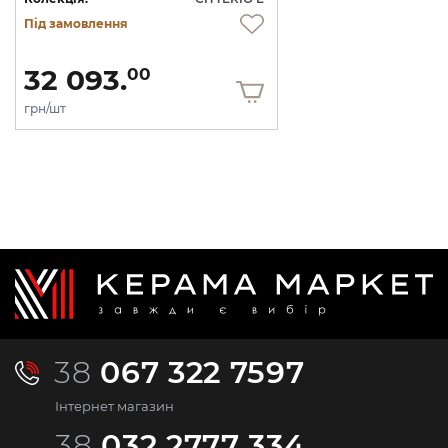
Під замовлення
32 093.
00
грн/шт
38
067 322 7597
Інтернет магазин
38
032 2777 334