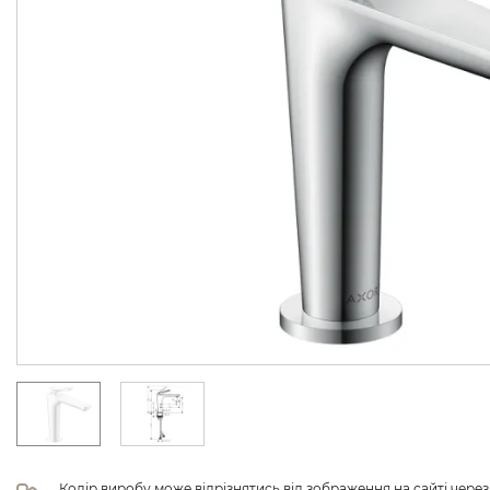
Колір виробу може відрізнятись від зображення на сайті чере