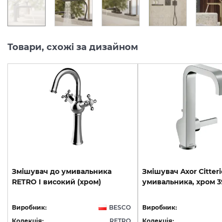
Товари, схожі за дизайном
Змішувач
до
умивальника
Змішувач
Axor
Citteri
RETRO
I
високий
(хром)
умивальника,
хром
3
Виробник:
BESCO
Виробник:
Колекція:
RETRO
Колекція: