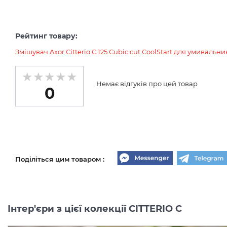
Рейтинг товару:
Змішувач Axor Citterio C 125 Cubic cut CoolStart для умивальн
Немає відгуків про цей товар
0
Поділіться цим товаром :
Інтер'єри з цієї колекції CITTERIO C