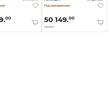
ння
Під замовлення
9.
50 149.
00
00
грн/шт