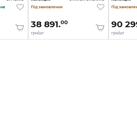
ена
Під замовлення
Під замовле
38 891.
90 29
00
грн/шт
грн/шт