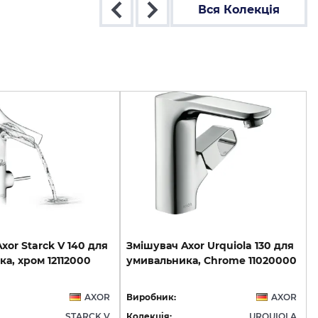
Вся Колекція
Axor
Starck
V
140
для
Змішувач
Axor
Urquiola
130
для
ка,
хром
12112000
умивальника,
Chrome
11020000
AXOR
Виробник:
AXOR
STARCK V
Колекція:
URQUIOLA