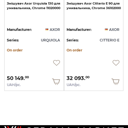
Змішувач
Axor
Urquiola
130
для
Змішувач
Axor
Citterio
E
90
для
умивальника,
Chrome
11020000
умивальника,
Chrome
36102000
Manufacturer:
AXOR
Manufacturer:
AXOR
Series:
URQUIOLA
Series:
CITTERIO E
On order
On order
50 149.
32 093.
00
00
UAH/pc.
UAH/pc.