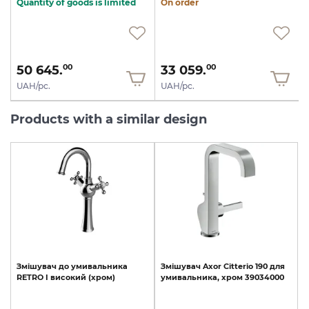
Quantity of goods is limited
On order
50 645.
33 059.
00
00
UAH/pc.
UAH/pc.
Products with a similar design
Змішувач
до
умивальника
Змішувач
Axor
Citterio
190
для
RETRO
I
високий
(хром)
умивальника,
хром
39034000