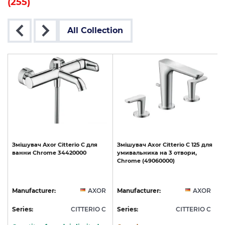
(255)
All Collection
Змішувач
Axor
Citterio
C
для
Змішувач
Axor
Citterio
C
125
для
ванни
Chrome
34420000
умивальника
на
3
отвори,
Chrome
(49060000)
R
Manufacturer:
AXOR
Manufacturer:
AXOR
C
Series:
CITTERIO C
Series:
CITTERIO C
S