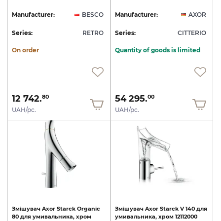
Manufacturer:
BESCO
Manufacturer:
AXOR
Series:
RETRO
Series:
CITTERIO
On order
Quantity of goods is limited
12 742.
54 295.
80
00
UAH/pc.
UAH/pc.
Змішувач
Axor
Starck
Organic
Змішувач
Axor
Starck
V
140
для
80
для
умивальника,
хром
умивальника,
хром
12112000