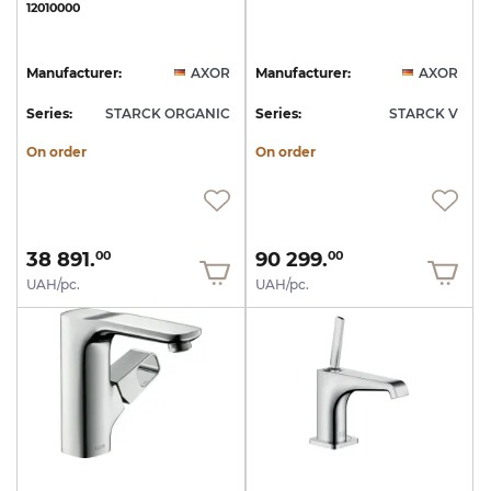
12010000
Manufacturer:
AXOR
Manufacturer:
AXOR
Series:
STARCK ORGANIC
Series:
STARCK V
On order
On order
38 891.
90 299.
00
00
UAH/pc.
UAH/pc.