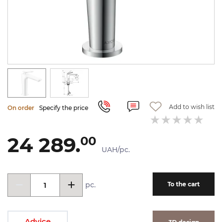
Add to wish list
On order
Specify the price
24 289.
00
UAH/pc.
pc.
To the cart
Advice