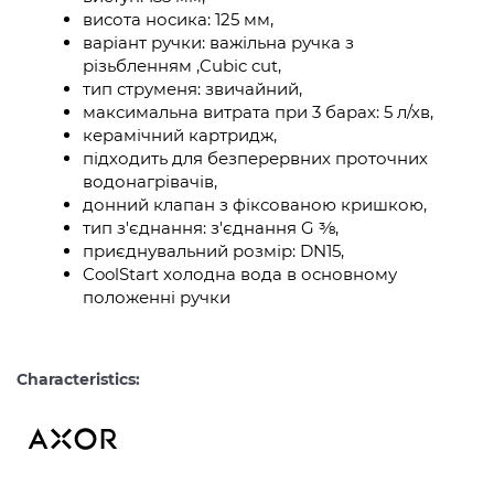
висота носика: 125 мм,
варіант ручки: важільна ручка з
різьбленням ,Cubic cut,
тип струменя: звичайний,
максимальна витрата при 3 барах: 5 л/хв,
керамічний картридж,
підходить для безперервних проточних
водонагрівачів,
донний клапан з фіксованою кришкою,
тип з'єднання: з'єднання G ⅜,
приєднувальний розмір: DN15,
CoolStart холодна вода в основному
положенні ручки
Characteristics: