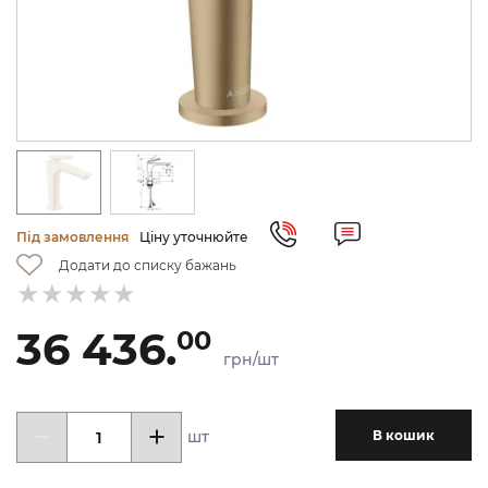
Під замовлення
Ціну уточнюйте
Додати до списку бажань
36 436.
00
грн/шт
шт
В кошик