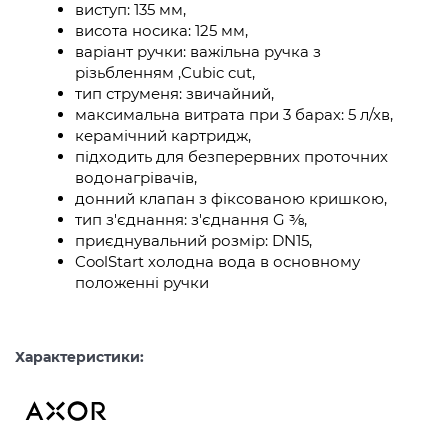
виступ: 135 мм,
висота носика: 125 мм,
варіант ручки: важільна ручка з
різьбленням ,Cubic cut,
тип струменя: звичайний,
максимальна витрата при 3 барах: 5 л/хв,
керамічний картридж,
підходить для безперервних проточних
водонагрівачів,
донний клапан з фіксованою кришкою,
тип з'єднання: з'єднання G ⅜,
приєднувальний розмір: DN15,
CoolStart холодна вода в основному
положенні ручки
Характеристики: