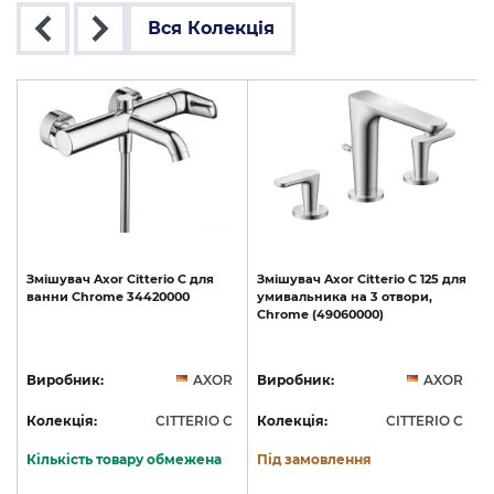
Вся Колекція
Змішувач
Axor
Citterio
C
для
Змішувач
Axor
Citterio
C
125
для
ванни
Chrome
34420000
умивальника
на
3
отвори,
Chrome
(49060000)
R
Виробник:
AXOR
Виробник:
AXOR
C
Колекція:
CITTERIO C
Колекція:
CITTERIO C
Кількість товару обмежена
Під замовлення