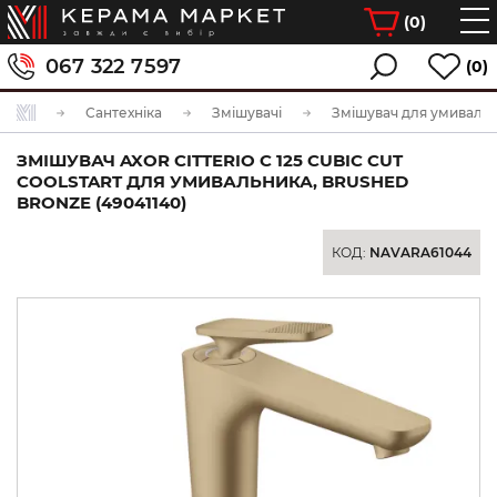
(
0
)
067 322 7597
(0)
Сантехніка
Змішувачі
Змішувач для умиваль
ЗМІШУВАЧ AXOR CITTERIO C 125 CUBIC CUT
COOLSTART ДЛЯ УМИВАЛЬНИКА, BRUSHED
BRONZE (49041140)
КОД:
NAVARA61044