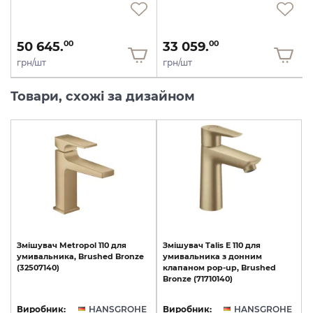
50 645.
33 059.
00
00
грн/шт
грн/шт
Товари, схожі за дизайном
Змішувач
Metropol
110
для
Змішувач
Talis
E
110
для
умивальника,
Brushed
Bronze
умивальника
з
донним
(32507140)
клапаном
pop-up,
Brushed
Bronze
(71710140)
Виробник:
HANSGROHE
Виробник:
HANSGROHE