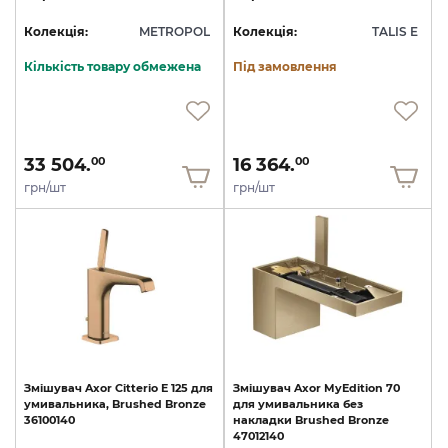
Колекція:
METROPOL
Колекція:
TALIS E
Кількість товару обмежена
Під замовлення
33 504.
16 364.
00
00
грн/шт
грн/шт
Змішувач
Axor
Citterio
E
125
для
Змішувач
Axor
MyEdition
70
умивальника,
Brushed
Bronze
для
умивальника
без
36100140
накладки
Brushed
Bronze
47012140