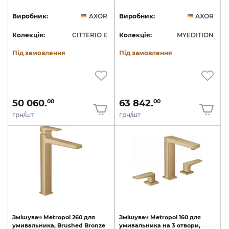
Виробник:
AXOR
Виробник:
AXOR
Колекція:
CITTERIO E
Колекція:
MYEDITION
Під замовлення
Під замовлення
50 060.
63 842.
00
00
грн/шт
грн/шт
Змішувач
Metropol
260
для
Змішувач
Metropol
160
для
умивальника,
Brushed
Bronze
умивальника
на
3
отвори,