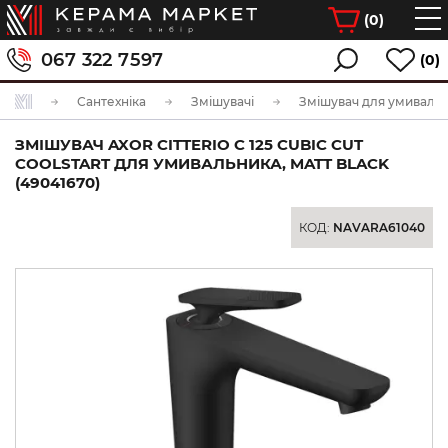
(
0
)
067 322 7597
(0)
Сантехніка
Змішувачі
Змішувач для умиваль
ЗМІШУВАЧ AXOR CITTERIO C 125 CUBIC CUT
COOLSTART ДЛЯ УМИВАЛЬНИКА, MATT BLACK
(49041670)
КОД:
NAVARA61040