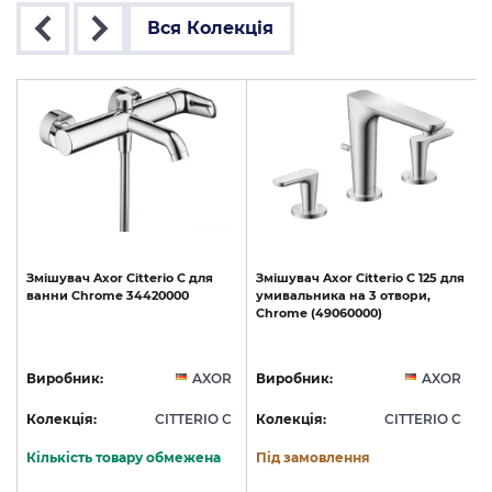
Вся Колекція
Змішувач
Axor
Citterio
C
для
Змішувач
Axor
Citterio
C
125
для
ванни
Chrome
34420000
умивальника
на
3
отвори,
Chrome
(49060000)
R
Виробник:
AXOR
Виробник:
AXOR
C
Колекція:
CITTERIO C
Колекція:
CITTERIO C
Кількість товару обмежена
Під замовлення