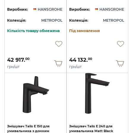
Виробник:
HANSGROHE
Виробник:
HANSGROHE
Колекція:
METROPOL
Колекція:
METROPOL
Кількість товару обмежена
Під замовлення
42 917.
44 132.
00
00
грн/шт
грн/шт
Змішувач
Talis
E
150
для
Змішувач
Talis
E
240
для
умивальника
з
донним
умивальника
Matt
Black