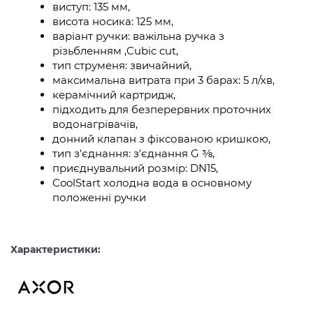
виступ: 135 мм,
висота носика: 125 мм,
варіант ручки: важільна ручка з
різьбленням ,Cubic cut,
тип струменя: звичайний,
максимальна витрата при 3 барах: 5 л/хв,
керамічний картридж,
підходить для безперервних проточних
водонагрівачів,
донний клапан з фіксованою кришкою,
тип з'єднання: з'єднання G ⅜,
приєднувальний розмір: DN15,
CoolStart холодна вода в основному
положенні ручки
Характеристики: