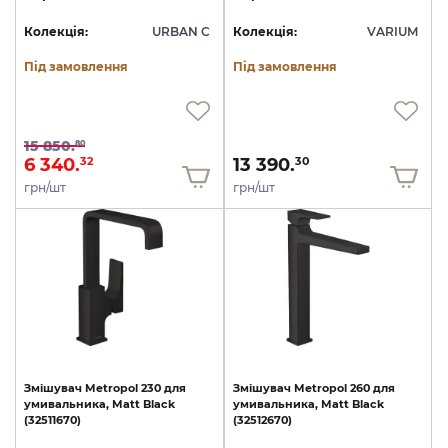
Колекція:
URBAN C
Колекція:
VARIUM
Під замовлення
Під замовлення
15 850.
80
6 340.
13 390.
32
30
грн/шт
грн/шт
Змішувач
Metropol
230
для
Змішувач
Metropol
260
для
умивальника,
Matt
Black
умивальника,
Matt
Black
(32511670)
(32512670)