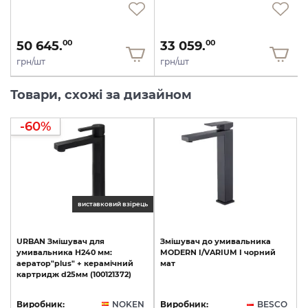
50 645.
33 059.
00
00
грн/шт
грн/шт
Товари, схожі за дизайном
-60%
виставковий взірець
URBAN
Змішувач
для
Змішувач
до
умивальника
умивальника
Н240
мм:
MODERN
I/VARIUM
I
чорний
аератор"plus"
+
керамічний
мат
картридж
d25мм
(100121372)
Виробник:
NOKEN
Виробник:
BESCO