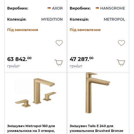
Виробник:
AXOR
Виробник:
HANSGROHE
Колекція:
MYEDITION
Колекція:
METROPOL
Під замовлення
Під замовлення
63 842.
47 287.
00
00
грн/шт
грн/шт
Змішувач
Metropol
160
для
Змішувач
Talis
E
240
для
умивальника
на
3
отвори,
умивальника
Brushed
Bronze