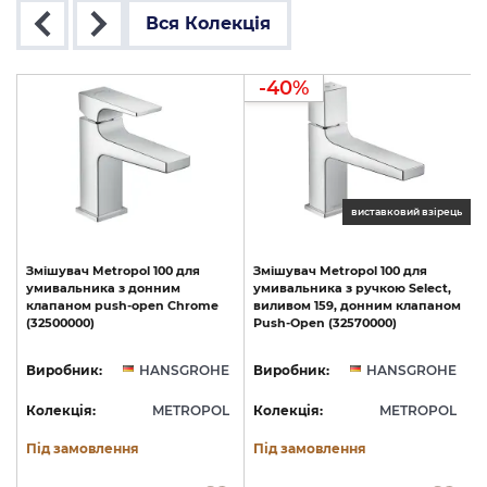
Вся Колекція
-40%
ць
виставковий взірець
Змішувач
Metropol
100
для
Змішувач
Metropol
100
для
умивальника
з
донним
умивальника
з
ручкою
Select,
клапаном
push-open
Chrome
виливом
159,
донним
клапаном
з
(32500000)
Push-Open
(32570000)
(
E
Виробник:
HANSGROHE
Виробник:
HANSGROHE
L
Колекція:
METROPOL
Колекція:
METROPOL
Під замовлення
Під замовлення