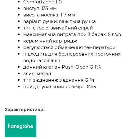
ComfortZone 110
виступ: 135 мм
висота носика: 117 мм
варіант ручки: важільна ручка
тип спрею: звичайний спрей
максимальна витрата при 3 барах: 5 л/хв
керамічний картридж
регулюється обмеження температури
підходить для безперервних проточних
водонагрівачів
донний клапан Push-Open G 1¼
злив: метал
тип з'єднання: з'єднання G ⅜
приєднувальний розмір: DN15
Характеристики: