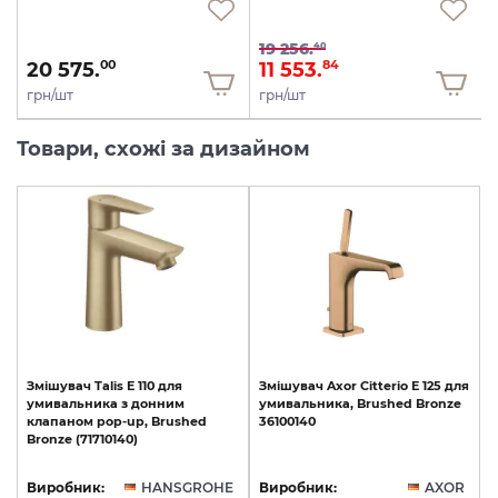
19 256.
40
20 575.
11 553.
00
84
грн/шт
грн/шт
Товари, схожі за дизайном
Змішувач
Talis
E
110
для
Змішувач
Axor
Citterio
E
125
для
умивальника
з
донним
умивальника,
Brushed
Bronze
клапаном
pop-up,
Brushed
36100140
Bronze
(71710140)
Виробник:
HANSGROHE
Виробник:
AXOR