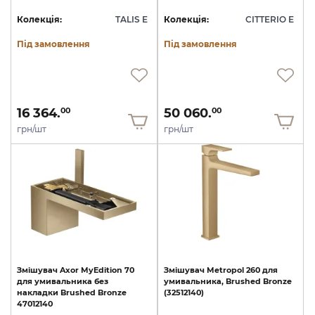
Колекція:
TALIS E
Колекція:
CITTERIO E
Під замовлення
Під замовлення
16 364.
50 060.
00
00
грн/шт
грн/шт
Змішувач
Axor
MyEdition
70
Змішувач
Metropol
260
для
для
умивальника
без
умивальника,
Brushed
Bronze
накладки
Brushed
Bronze
(32512140)
47012140