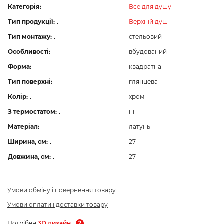
Категорія:
Все для душу
Тип продукції:
Верхній душ
Тип монтажу:
стельовий
Особливості:
вбудований
Форма:
квадратна
Тип поверхні:
глянцева
Колір:
хром
З термостатом:
ні
Матеріал:
латунь
Ширина, см:
27
Довжина, см:
27
Умови обміну і повернення товару
Умови оплати і доставки товару
Потрібен
3D дизайн