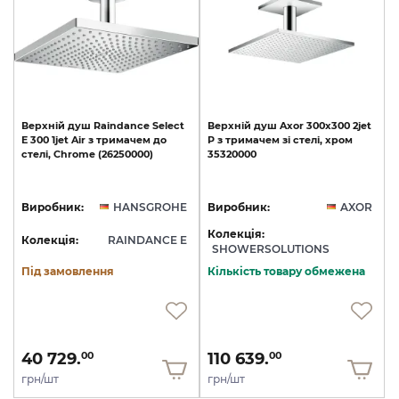
Верхній
душ
Raindance
Select
Верхній
душ
Axor
300х300
2jet
E
300
1jet
Air
з
тримачем
до
P
з
тримачем
зі
стелі,
хром
стелі,
Chrome
(26250000)
35320000
Виробник:
HANSGROHE
Виробник:
AXOR
Колекція:
Колекція:
RAINDANCE E
SHOWERSOLUTIONS
Під замовлення
Кількість товару обмежена
40 729.
110 639.
00
00
грн/шт
грн/шт