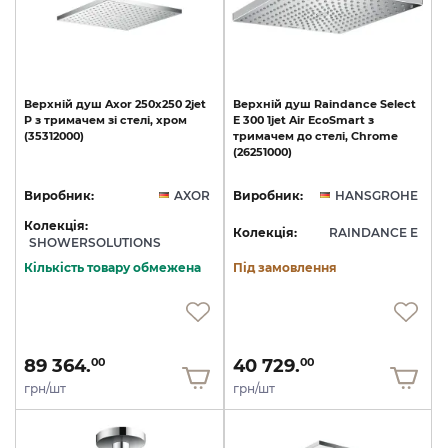
Верхній
душ
Axor
250х250
2jet
Верхній
душ
Raindance
Select
P
з
тримачем
зі
стелі,
хром
E
300
1jet
Air
EcoSmart
з
(35312000)
тримачем
до
стелі,
Chrome
(26251000)
Виробник:
AXOR
Виробник:
HANSGROHE
Колекція:
Колекція:
RAINDANCE E
SHOWERSOLUTIONS
Кількість товару обмежена
Під замовлення
89 364.
40 729.
00
00
грн/шт
грн/шт