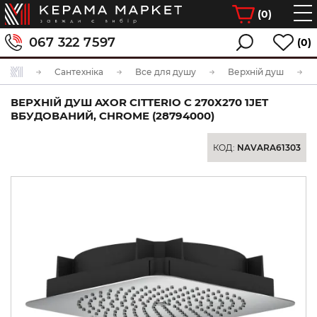
(
0
)
067 322 7597
(0)
Сантехніка
Все для душу
Верхній душ
ВЕРХНІЙ ДУШ AXOR CITTERIO C 270Х270 1JET
ВБУДОВАНИЙ, CHROME (28794000)
КОД:
NAVARA61303