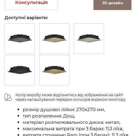
Консультація
3D дизайн
Доступні варіанти:
Колір виробу може відрізнятись від зображення на сайті 
через налаштування передачі кольорів екраном монітору.
розмір душової лійки: 270х270 мм,
тип розпилення: Дощ,
матеріал розпилювального диска: метал,
максимальна витрата при 3 барах: 11,3 л/хв,
витрата струменю Rain (при 3 барах): 11,3 л/хв,