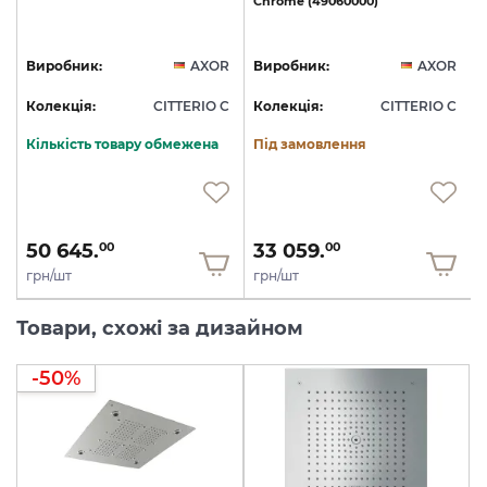
Chrome
(49060000)
R
Виробник:
AXOR
Виробник:
AXOR
C
Колекція:
CITTERIO C
Колекція:
CITTERIO C
Кількість товару обмежена
Під замовлення
50 645.
33 059.
00
00
грн/шт
грн/шт
Товари, схожі за дизайном
-50%