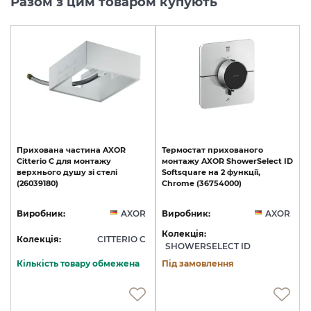
Разом з цим товаром купують
Прихована
частина
AXOR
Термостат
прихованого
Citterio
C
для
монтажу
монтажу
AXOR
ShowerSelect
ID
верхнього
душу
зі
стелі
Softsquare
на
2
функції,
(26039180)
Chrome
(36754000)
Виробник:
AXOR
Виробник:
AXOR
Колекція:
Колекція:
CITTERIO C
SHOWERSELECT ID
Кількість товару обмежена
Під замовлення