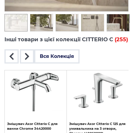
Інші товари з цієї колекції CITTERIO C
(255)
Вся Колекція
Змішувач
Axor
Citterio
C
для
Змішувач
Axor
Citterio
C
125
для
ванни
Chrome
34420000
умивальника
на
3
отвори,