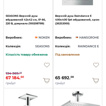
SEASONS
Верхній
душ
Верхній
душ
Raindance
E
вбудований
42х42
см,
IP
66,
400х400
1jet
вбудований,
хром
220
B,
дзеркало
(100208789)
(26252000)
Виробник:
NOKEN
Виробник:
HANSGROHE
Колекція:
SEASONS
Колекція:
RAINDANCE E
Кількість товару обмежена
Під замовлення
134 369.
20
67 184.
65 692.
60
00
грн/шт
грн/шт