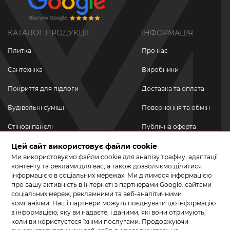
КАТАЛОГ ПРОДУКЦІЇ
ІНФОРМАЦІЯ
Плитка
Про нас
Сантехніка
Виробники
Покриття для підлоги
Доставка та оплата
Будівельні суміші
Повернення та обмін
Стінові панелі
Публічна оферта
Новинки
Цей сайт використовує файли cookie
Політика
конфіденційності
Ми використовуємо файли cookie для аналізу трафіку, адаптації
Акційні товари
контенту та реклами для вас, а також дозволяємо ділитися
інформацією в соціальних мережах. Ми ділимося інформацією
Акції/Знижки
про вашу активність в Інтернеті з партнерами Google: сайтами
соціальних мереж, рекламними та веб-аналітичними
ПРИЄДНУЙТЕСЬ ДО НАС У СОЦМЕРЕЖАХ
компаніями. Наші партнери можуть поєднувати цю інформацію
з інформацією, яку ви надаєте, і даними, які вони отримують,
коли ви користуєтеся їхніми послугами. Продовжуючи