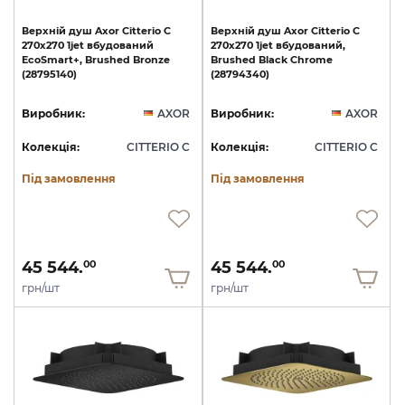
Верхній
душ
Axor
Citterio
C
Верхній
душ
Axor
Citterio
C
270х270
1jet
вбудований
270х270
1jet
вбудований,
EcoSmart+,
Brushed
Bronze
Brushed
Black
Chrome
(28795140)
(28794340)
Виробник:
AXOR
Виробник:
AXOR
Колекція:
CITTERIO C
Колекція:
CITTERIO C
Під замовлення
Під замовлення
45 544.
45 544.
00
00
грн/шт
грн/шт