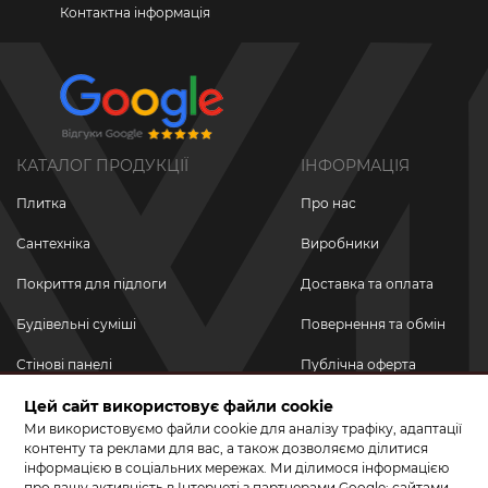
Контактна інформація
КАТАЛОГ ПРОДУКЦІЇ
ІНФОРМАЦІЯ
Плитка
Про нас
Сантехніка
Виробники
Покриття для підлоги
Доставка та оплата
Будівельні суміші
Повернення та обмін
Стінові панелі
Публічна оферта
Новинки
Цей сайт використовує файли cookie
Політика
конфіденційності
Ми використовуємо файли cookie для аналізу трафіку, адаптації
Акційні товари
контенту та реклами для вас, а також дозволяємо ділитися
інформацією в соціальних мережах. Ми ділимося інформацією
Акції/Знижки
про вашу активність в Інтернеті з партнерами Google: сайтами