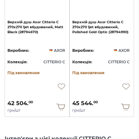
Верхній
душ
Axor
Citterio
C
Верхній
душ
Axor
Citterio
C
270х270
1jet
вбудований,
Matt
270х270
1jet
вбудований,
Black
(28794670)
Polished
Gold
Optic
(28794990)
Виробник:
AXOR
Виробник:
AXOR
Колекція:
CITTERIO C
Колекція:
CITTERIO C
Під замовлення
Під замовлення
42 504.
45 544.
00
00
грн/шт
грн/шт
Інтер'єри з цієї колекції CITTERIO C