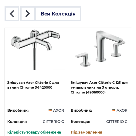
Вся Колекція
Змішувач
Axor
Citterio
C
для
Змішувач
Axor
Citterio
C
125
для
ванни
Chrome
34420000
умивальника
на
3
отвори,
Chrome
(49060000)
R
Виробник:
AXOR
Виробник:
AXOR
C
Колекція:
CITTERIO C
Колекція:
CITTERIO C
Кількість товару обмежена
Під замовлення