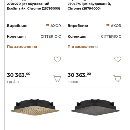
270х270
1jet
вбудований
270х270
1jet
вбудований,
EcoSmart+,
Chrome
(28795000)
Chrome
(28794000)
Виробник:
AXOR
Виробник:
AXOR
Колекція:
CITTERIO C
Колекція:
CITTERIO C
Під замовлення
Під замовлення
30 363.
30 363.
00
00
грн/шт
грн/шт