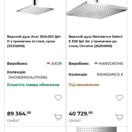
Верхній
душ
Axor
250х250
2jet
Верхній
душ
Raindance
Select
P
з
тримачем
зі
стелі,
хром
E
300
1jet
Air
з
тримачем
до
(35312000)
стелі,
Chrome
(26250000)
Виробник:
AXOR
Виробник:
HANSGROHE
Колекція:
Колекція:
RAINDANCE E
SHOWERSOLUTIONS
Кількість товару обмежена
Під замовлення
89 364.
40 729.
00
00
грн/шт
грн/шт