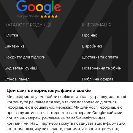
КАТАЛОГ ПРОДУКЦІЇ
ІНФОРМАЦІЯ
Плитка
Про нас
Сантехніка
Виробники
Покриття для підлоги
Доставка та оплата
Будівельні суміші
Повернення та обмін
Стінові панелі
Публічна оферта
Новинки
Цей сайт використовує файли cookie
Політика
конфіденційності
Ми використовуємо файли cookie для аналізу трафіку, адаптації
Акційні товари
контенту та реклами для вас, а також дозволяємо ділитися
інформацією в соціальних мережах. Ми ділимося інформацією
Акції/Знижки
про вашу активність в Інтернеті з партнерами Google: сайтами
соціальних мереж, рекламними та веб-аналітичними
ПРИЄДНУЙТЕСЬ ДО НАС У СОЦМЕРЕЖАХ
компаніями. Наші партнери можуть поєднувати цю інформацію
з інформацією, яку ви надаєте, і даними, які вони отримують,