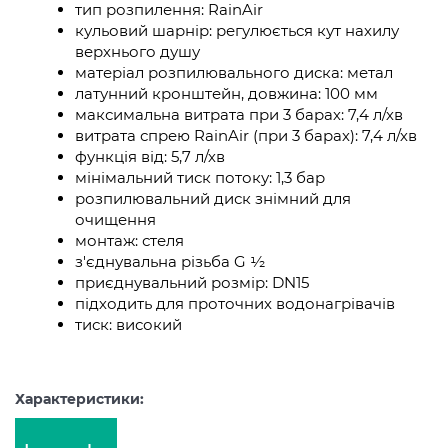
тип розпилення: RainAir
кульовий шарнір: регулюється кут нахилу
верхнього душу
матеріал розпилювального диска: метал
латунний кронштейн, довжина: 100 мм
максимальна витрата при 3 барах: 7,4 л/хв
витрата спрею RainAir (при 3 барах): 7,4 л/хв
функція від: 5,7 л/хв
мінімальний тиск потоку: 1,3 бар
розпилювальний диск знімний для
очищення
монтаж: стеля
з'єднувальна різьба G ½
приєднувальний розмір: DN15
підходить для проточних водонагрівачів
тиск: високий
Характеристики: