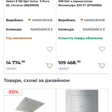
Select
E
120
3jet
Unica`S
Puro
300
1Jet
з
термостатом
1
65,
Chrome
(26620000)
Showerpipe
350
ST
(27361000)
E
Виробник:
HANSGROHE
Виробник:
HANSGROHE
E
Колекція:
RAINDANCE E
Колекція:
RAINDANCE E
Під замовлення
Кількість товару обмежена
14 774.
109 468.
00
00
грн/шт
грн/шт
Товари, схожі за дизайном
-50%