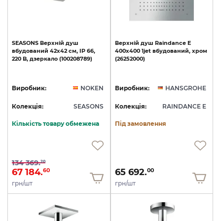
SEASONS
Верхній
душ
Верхній
душ
Raindance
E
вбудований
42х42
см,
IP
66,
400х400
1jet
вбудований,
хром
220
B,
дзеркало
(100208789)
(26252000)
Виробник:
NOKEN
Виробник:
HANSGROHE
Колекція:
SEASONS
Колекція:
RAINDANCE E
Кількість товару обмежена
Під замовлення
134 369.
20
67 184.
65 692.
60
00
грн/шт
грн/шт