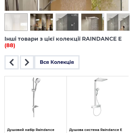
Інші товари з цієї колекції RAINDANCE E
(88)
Вся Колекція
Душовий
набір
Raindance
Душова
система
Raindance
E