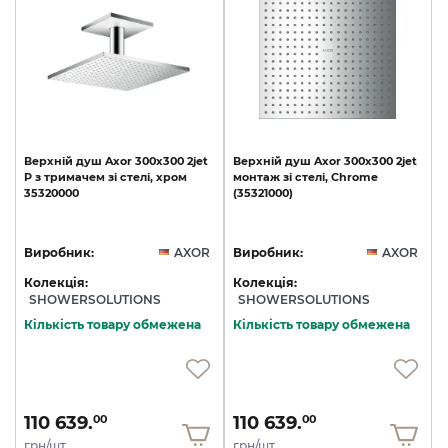
Верхній
душ
Axor
300х300
2jet
Верхній
душ
Axor
300х300
2jet
P
з
тримачем
зі
стелі,
хром
монтаж
зі
стелі,
Chrome
35320000
(35321000)
Виробник:
AXOR
Виробник:
AXOR
Колекція:
Колекція:
SHOWERSOLUTIONS
SHOWERSOLUTIONS
Кількість товару обмежена
Кількість товару обмежена
110 639.
110 639.
00
00
грн/шт
грн/шт