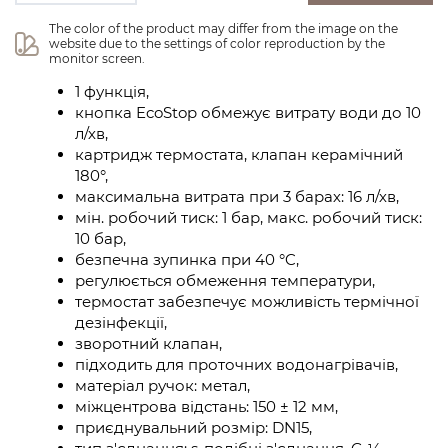
The color of the product may differ from the image on the 
website due to the settings of color reproduction by the 
monitor screen.
1 функція,
кнопка EcoStop обмежує витрату води до 10
л/хв,
картридж термостата, клапан керамічний
180°,
максимальна витрата при 3 барах: 16 л/хв,
мін. робочий тиск: 1 бар, макс. робочий тиск:
10 бар,
безпечна зупинка при 40 °C,
регулюється обмеження температури,
термостат забезпечує можливість термічної
дезінфекції,
зворотний клапан,
підходить для проточних водонагрівачів,
матеріал ручок: метал,
міжцентрова відстань: 150 ± 12 мм,
приєднувальний розмір: DN15,