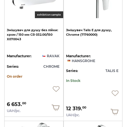
exhibition sample
Змішувач
для
душу
без
лійки:
Змішувач
Talis
E
для
душу,
хром
/
150
мм
CR
032.00/150
Chrome
(71760000)
X070043
Manufacturer:
RAVAK
Manufacturer:
HANSGROHE
Series:
CHROME
Series:
TALIS E
On order
In Stock
6 653.
00
12 319.
00
UAH/pc.
UAH/pc.