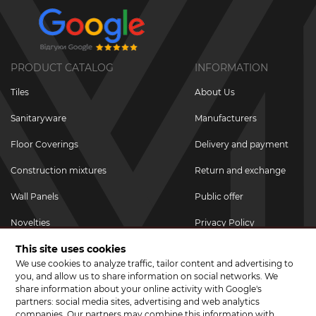
PRODUCT CATALOG
INFORMATION
Tiles
About Us
Sanitaryware
Manufacturers
Floor Coverings
Delivery and payment
Construction mixtures
Return and exchange
Wall Panels
Public offer
Novelties
Privacy Policy
This site uses cookies
Promotional goods
We use cookies to analyze traffic, tailor content and advertising to
Promotions & Discounts
you, and allow us to share information on social networks. We
share information about your online activity with Google's
JOIN US ON SOCIAL NETWORKS
partners: social media sites, advertising and web analytics
companies. Our partners may combine this information with