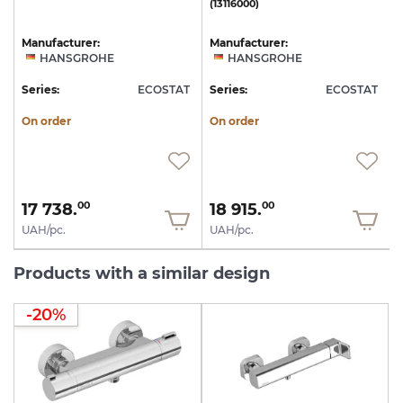
(13116000)
Manufacturer:
Manufacturer:
HANSGROHE
HANSGROHE
T
Series:
ECOSTAT
Series:
ECOSTAT
S
On order
On order
17 738.
18 915.
00
00
UAH/pc.
UAH/pc.
Products with a similar design
-20%