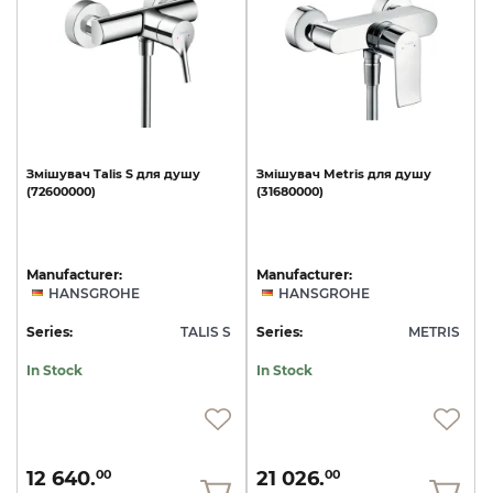
Змішувач
Talis
S
для
душу
Змішувач
Metris
для
душу
(72600000)
(31680000)
Manufacturer:
Manufacturer:
HANSGROHE
HANSGROHE
Series:
TALIS S
Series:
METRIS
In Stock
In Stock
12 640.
21 026.
00
00