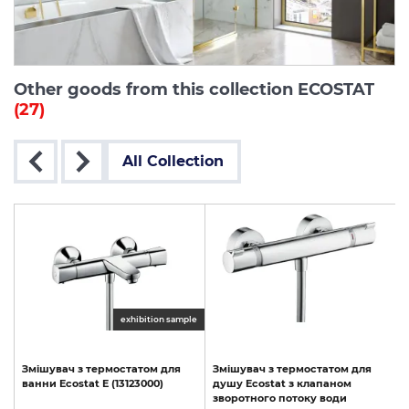
Other goods from this collection ECOSTAT
(27)
All Collection
exhibition sample
Змішувач
з
термостатом
для
Змішувач
з
термостатом
для
ванни
Ecostat
E
(13123000)
душу
Ecostat
з
клапаном
зворотного
потоку
води