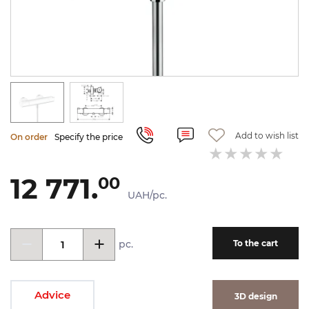
Add to wish list
On order
Specify the price
12 771.
00
UAH/pc.
pc.
To the cart
Advice
3D design