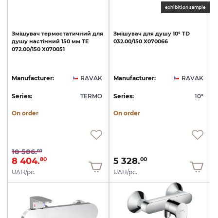
exhibition sample
Змішувач
термостатичний
для
Змішувач
для
душу
10°
TD
душу
настінний
150
мм
TE
032.00/150
X070066
072.00/150
X070051
Manufacturer:
RAVAK
Manufacturer:
RAVAK
Series:
TERMO
Series:
10°
On order
On order
10 506.
00
8 404.
5 328.
80
00
UAH/pc.
UAH/pc.