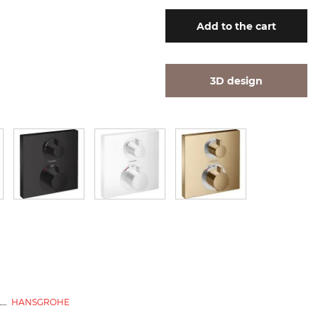
Add
to the cart
3D design
HANSGROHE