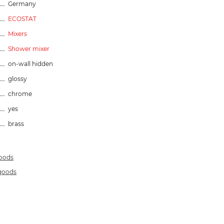
Germany
ECOSTAT
Mixers
Shower mixer
on-wall hidden
glossy
chrome
yes
brass
goods
 goods