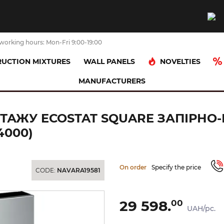
working hours: Mon-Fri 9:00-19:00
NOVELTIES
UCTION MIXTURES
WALL PANELS
MANUFACTURERS
остат прихованого монтажу Ecostat Square запірно-перемикаючий дв
ТАЖУ ECOSTAT SQUARE ЗАПІРН
4000)
On order
Specify the price
CODE:
NAVARA19581
29 598.
00
UAH/pc.