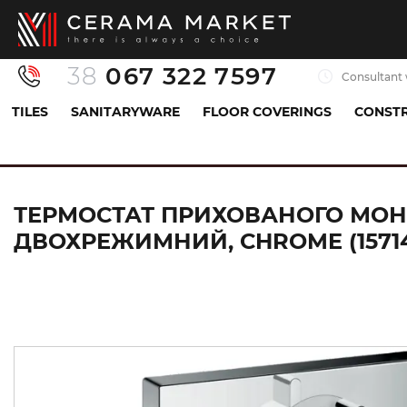
38
067 322 7597
Consultant 
TILES
SANITARYWARE
FLOOR COVERINGS
CONSTR
Sanitaryware
Mixers
Shower mixer
Терм
ТЕРМОСТАТ ПРИХОВАНОГО МОН
ДВОХРЕЖИМНИЙ, CHROME (1571