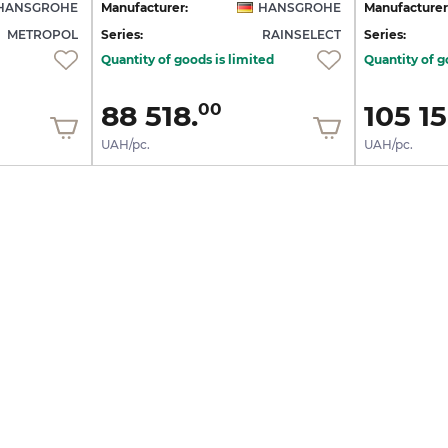
HANSGROHE
Manufacturer:
HANSGROHE
Manufacturer
METROPOL
Series:
RAINSELECT
Series:
Quantity of goods is limited
Quantity of g
88 518.
105 15
00
UAH/pc.
UAH/pc.