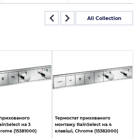
All Collection
 прихованого
Термостат прихованого
inSelect на 3
монтажу RainSelect на 4
hrome (15381000)
клавіші, Chrome (15382000)