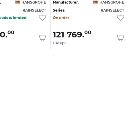
:
HANSGROHE
Manufacturer:
HANSGROHE
RAINSELECT
Series:
RAINSELECT
oods is limited
On order
0.
121 769.
00
00
UAH/pc.