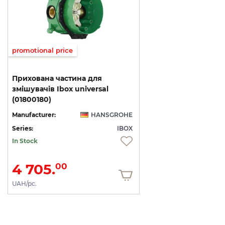
promotional price
Прихована частина для
змішувачів Ibox universal
(01800180)
Manufacturer:
HANSGROHE
Series:
IBOX
In Stock
4 705.
00
UAH/pc.