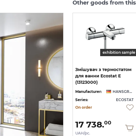
Other goods from thi
exhibition sample
Термостат прихованого
Змішувач з термостатом
,
монтажу Ecostat Square,
для ванни Ecostat E
запірно-перемикаючий вентиль, 2-ох режимний, Brushed Black Chrome (15714340)
запірно-перемикаючий вентиль, 2-ох режимний, Polished Gold Optic (15714990)
(13123000)
NSGROHE
Manufacturer:
HANSGROHE
Manufacturer:
HANSGROHE
AT
Series:
ECOSTAT
Series:
ECOSTAT
On order
On order
52 228.
17 738.
00
00
UAH/pc.
UAH/pc.