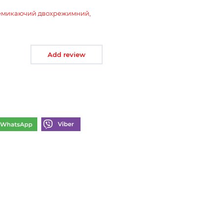
еремикаючий двохрежимний,
Add review