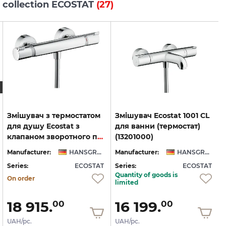
s collection ECOSTAT
(27)
Змішувач з термостатом
Змішувач Ecostat 1001 CL
для душу Ecostat з
для ванни (термостат)
клапаном зворотного потоку води (13116000)
(13201000)
Manufacturer:
HANSGROHE
Manufacturer:
HANSGROHE
Series:
ECOSTAT
Series:
ECOSTAT
S
Quantity of goods is
On order
limited
18 915.
16 199.
00
00
UAH/pc.
UAH/pc.