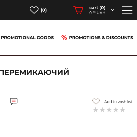
cart (
0
)
(0)
0.
UAH
00
PROMOTIONAL GOODS
PROMOTIONS & DISCOUNTS
охрежимний, Chrome (15714000)
О-ПЕРЕМИКАЮЧИЙ
Add to wish list