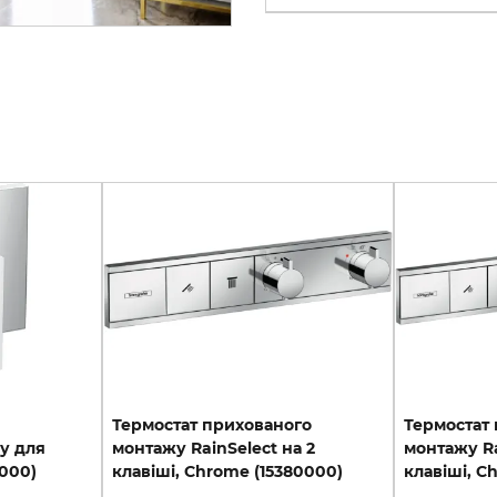
Термостат прихованого
Термостат
у для
монтажу RainSelect на 2
монтажу Ra
000)
клавіші, Chrome (15380000)
клавіші, C