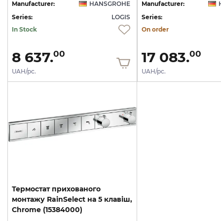
Manufacturer:
HANSGROHE
Manufacturer:
Series:
LOGIS
Series:
In Stock
On order
8 637.
17 083.
00
00
UAH/pc.
UAH/pc.
Термостат прихованого
монтажу RainSelect на 5 клавіш,
Chrome (15384000)