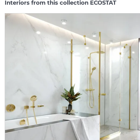
Interiors from this collection ECOSTAT
Термостат прихованого
Термостат прихованого
монтажу Ecostat S
монтажу Ecostat Square
Highﬂow (15756000)
Manufacturer:
HANSGROHE
Manufacturer:
HA
Series:
ECOSTAT
Series:
ECOST
Quantity of goods is
On order
limited
30 413.
52 228.
00
00
UAH/pc.
UAH/pc.