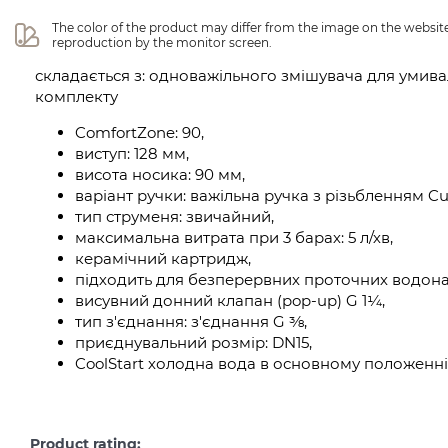
The color of the product may differ from the image on the website 
reproduction by the monitor screen.
складається з: одноважільного змішувача для умива
комплекту
ComfortZone: 90,
виступ: 128 мм,
висота носика: 90 мм,
варіант ручки: важільна ручка з різьбленням Cub
тип струменя: звичайний,
максимальна витрата при 3 барах: 5 л/хв,
керамічний картридж,
підходить для безперервних проточних водонаг
висувний донний клапан (pop-up) G 1¼,
тип з'єднання: з'єднання G ⅜,
приєднувальний розмір: DN15,
CoolStart холодна вода в основному положенні
Product rating: