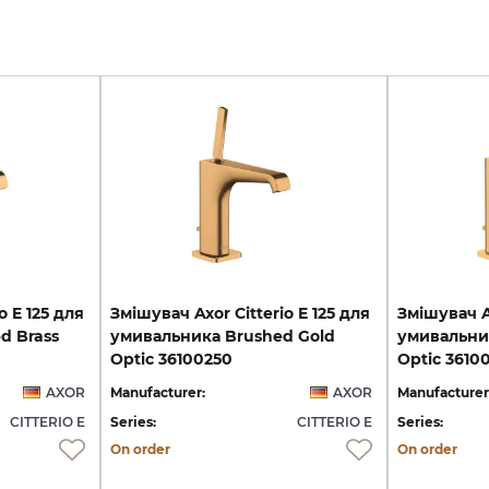
o E 125 для
Змішувач Axor Citterio E 125 для
Змішувач Ax
d Brass
умивальника Brushed Gold
умивальник
Optic 36100250
Optic 3610
AXOR
Manufacturer:
AXOR
Manufacturer
CITTERIO E
Series:
CITTERIO E
Series:
On order
On order