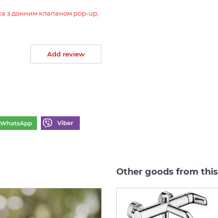
ника з донним клапаном pop-up,
Add review
Other goods from this