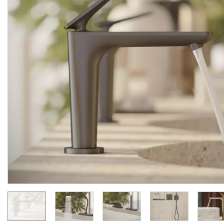
Змішувач Axor Citterio C
Змішувач Axor Citterio 
125 CoolStart для
125 CoolStart для
умивальника з донним клапаном pop-up, Chrome (49030000)
Manufacturer:
AXOR
Manufacturer:
AX
Series:
CITTERIO C
Series:
CITTERIO
On order
On order
24 289.
34 007.
00
00
UAH/pc.
UAH/pc.