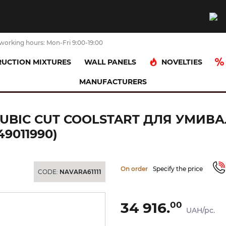
working hours: Mon-Fri 9:00-19:00
NOVELTIES
UCTION MIXTURES
WALL PANELS
MANUFACTURERS
 Axor Citterio C 90 Cubic cut CoolStart для умивальника з донним клапа
0 CUBIC CUT COOLSTART ДЛЯ УМ
9011990)
On order
Specify the price
CODE:
NAVARA61111
34 916.
00
UAH/pc.