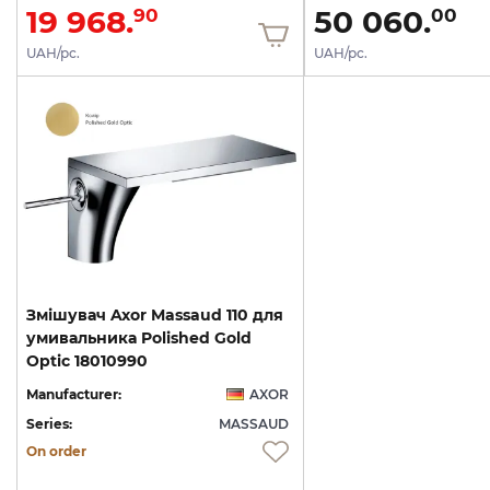
19 968.
50 060.
90
00
UAH/pc.
UAH/pc.
Змішувач Axor Massaud 110 для
умивальника Polished Gold
Optic 18010990
Manufacturer:
AXOR
Series:
MASSAUD
On order