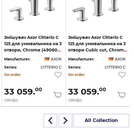
Змішувач Axor Citterio C
Змішувач Axor Citterio C
125 для умивальника на 3
125 для умивальника на 3
отвори, Chrome (49060000)
отвори Cubic cut, Chrome (49061000)
Manufacturer:
AXOR
Manufacturer:
AXOR
Series:
CITTERIO C
Series:
CITTERIO C
S
On order
On order
33 059.
33 059.
00
00
UAH/pc.
UAH/pc.
All Collection