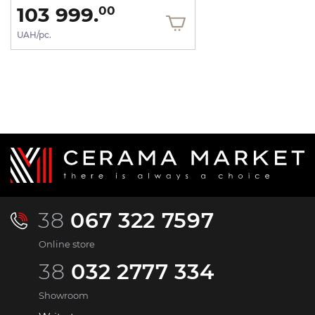
103 999.
00
UAH/pc.
38
067 322 7597
Online store
38
032 2777 334
Showroom