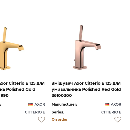
or Citterio E 125 для
Змішувач Axor Citterio E 125 для
а Polished Gold
умивальника Polished Red Gold
0990
36100300
:
AXOR
Manufacturer:
AXOR
CITTERIO E
Series:
CITTERIO E
On order