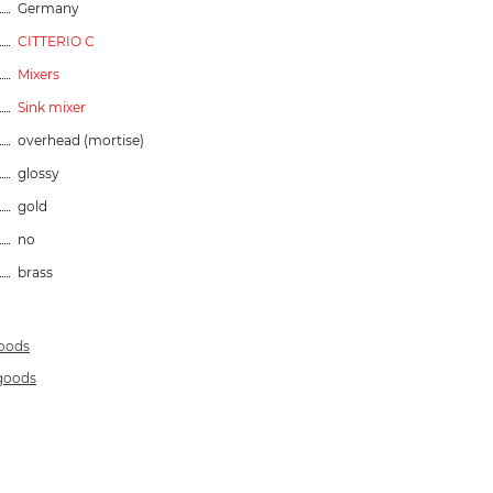
Germany
CITTERIO C
Mixers
Sink mixer
overhead (mortise)
glossy
gold
no
brass
goods
 goods