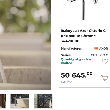
C
Змішувач Axor Citterio C
Змішувач Axor Citterio C
125 CoolStart для
для ванни Chrome
умивальника з донним клапаном pop-up, Matt Black (49030670)
умивальника з донним клапаном pop-up, Polished Gold Optic (49030990)
34420000
OR
Manufacturer:
AXOR
Manufacturer:
AXOR
 C
Series:
CITTERIO C
Series:
CITTERIO C
Quantity of goods is
On order
limited
36 436.
50 645.
00
00
UAH/pc.
UAH/pc.