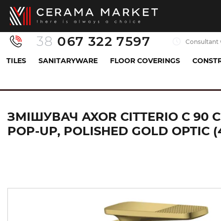
38
067 322 7597
Consultant 
TILES
SANITARYWARE
FLOOR COVERINGS
CONSTR
Sanitaryware
Mixers
Sink mixer
Змішувач
ЗМІШУВАЧ AXOR CITTERIO C 9
POP-UP, POLISHED GOLD OPTIC (4