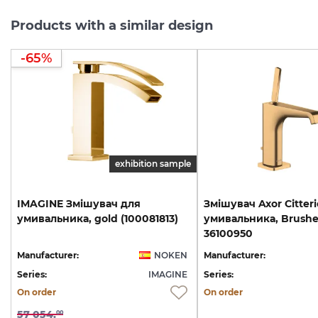
Products with a similar design
-65%
exhibition sample
IMAGINE
Змішувач
для
Змішувач Axor Citteri
умивальника,
gold
(100081813)
умивальника, Brushe
36100950
Manufacturer:
NOKEN
Manufacturer:
Series:
IMAGINE
Series:
On order
On order
57 054.
00