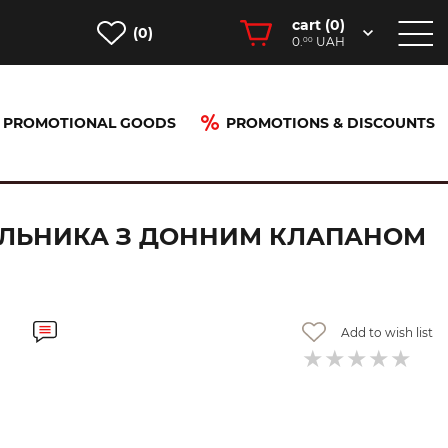
cart (
0
)
(0)
0.
UAH
00
PROMOTIONAL GOODS
PROMOTIONS & DISCOUNTS
ном pop-up, Polished Gold Optic (49011990)
ИВАЛЬНИКА З ДОННИМ КЛАПАНОМ
Add to wish list