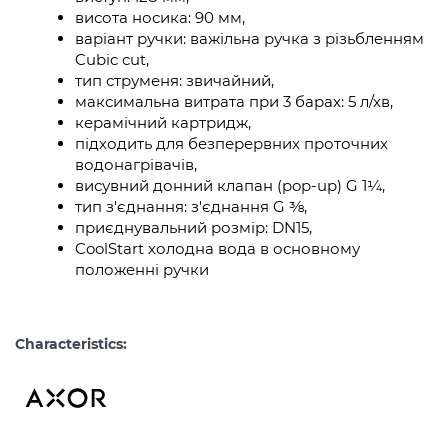
висота носика: 90 мм,
варіант ручки: важільна ручка з різьбленням
Cubic cut,
тип струменя: звичайний,
максимальна витрата при 3 барах: 5 л/хв,
керамічний картридж,
підходить для безперервних проточних
водонагрівачів,
висувний донний клапан (pop-up) G 1¼,
тип з'єднання: з'єднання G ⅜,
приєднувальний розмір: DN15,
CoolStart холодна вода в основному
положенні ручки
Characteristics: