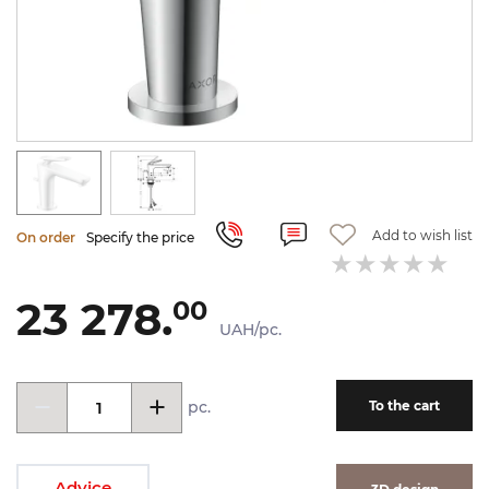
Add to wish list
On order
Specify the price
23 278.
00
UAH/pc.
pc.
To the cart
Advice