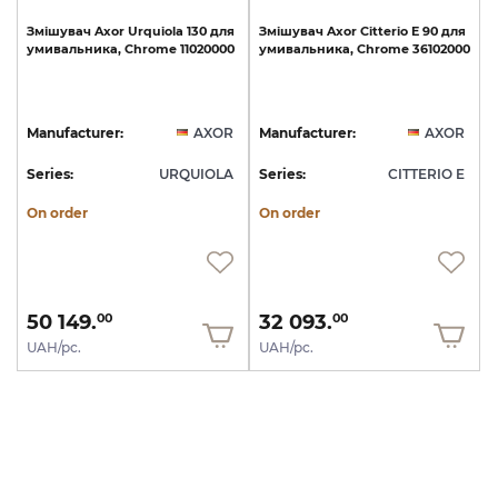
Змішувач
Axor
Urquiola
130
для
Змішувач
Axor
Citterio
E
90
для
умивальника,
Chrome
11020000
умивальника,
Chrome
36102000
Manufacturer:
AXOR
Manufacturer:
AXOR
Series:
URQUIOLA
Series:
CITTERIO E
On order
On order
50 149.
32 093.
00
00
UAH/pc.
UAH/pc.