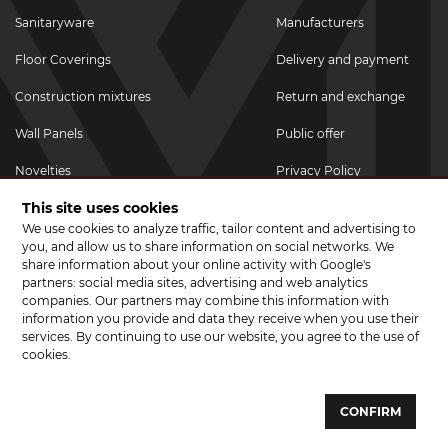
Sanitaryware
Manufacturers
Floor Coverings
Delivery and payment
Construction mixtures
Return and exchange
Wall Panels
Public offer
Novelties
Privacy Policy
This site uses cookies
Promotional goods
We use cookies to analyze traffic, tailor content and advertising to
Promotions & Discounts
you, and allow us to share information on social networks. We
share information about your online activity with Google's
JOIN US ON SOCIAL NETWORKS
partners: social media sites, advertising and web analytics
companies. Our partners may combine this information with
information you provide and data they receive when you use their
services. By continuing to use our website, you agree to the use of
cookies.
© 2026 CERAMA MARKET. A showroom for tiles, sanitary ware, laminate
and parquet boards .
CONFIRM
Website development and development of sites - web studio "Brand-A"