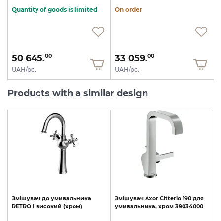
Quantity of goods is limited
On order
50 645.
33 059.
00
00
UAH/pc.
UAH/pc.
Products with a similar design
Змішувач
до
умивальника
Змішувач
Axor
Citterio
190
для
RETRO
I
високий
(хром)
умивальника,
хром
39034000