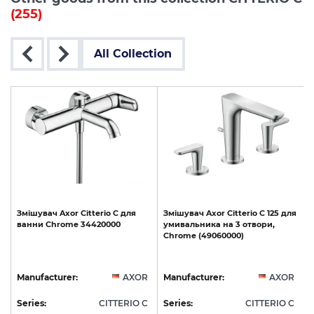
(255)
All Collection
Змішувач
Axor
Citterio
C
для
Змішувач
Axor
Citterio
C
125
для
ванни
Chrome
34420000
умивальника
на
3
отвори,
Chrome
(49060000)
R
Manufacturer:
AXOR
Manufacturer:
AXOR
C
Series:
CITTERIO C
Series:
CITTERIO C
S