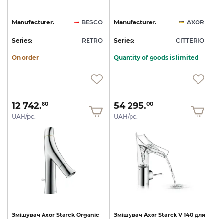
Manufacturer:
BESCO
Manufacturer:
AXOR
Series:
RETRO
Series:
CITTERIO
On order
Quantity of goods is limited
12 742.
54 295.
80
00
UAH/pc.
UAH/pc.
Змішувач
Axor
Starck
Organic
Змішувач
Axor
Starck
V
140
для