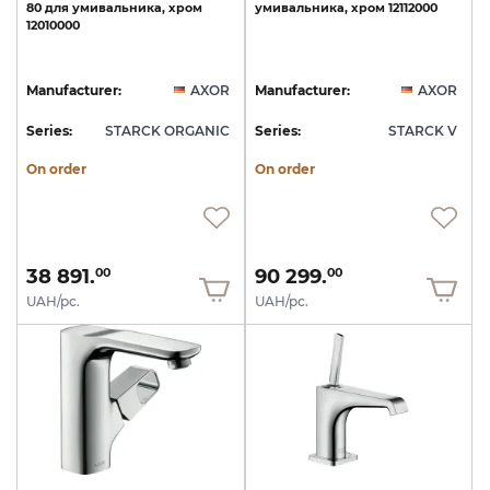
80
для
умивальника,
хром
умивальника,
хром
12112000
12010000
Manufacturer:
AXOR
Manufacturer:
AXOR
Series:
STARCK ORGANIC
Series:
STARCK V
On order
On order
38 891.
90 299.
00
00
UAH/pc.
UAH/pc.