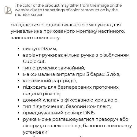
The color of the product may differ from the image on the 
website due to the settings of color reproduction by the 
monitor screen.
складається з: одноважільного змішувача для
умивальника прихованого монтажу настінного,
зливного комплекту
виступ: 193 мм,
варіант ручки: важільна ручка з різьбленням
Cubic cut,
тип струменю: звичайний,
максимальна витрата при 3 барах: 5 л/хв,
керамічний картридж,
підходить для безперервних проточних
водонагрівачів,
донний клапан з фіксованою кришкою,
тип підключення: базовий комплект,
приєднувальний розмір: DN15,
ручка може розташовуватися праворуч або
ліворуч, в залежності від базового комплекту
установки,