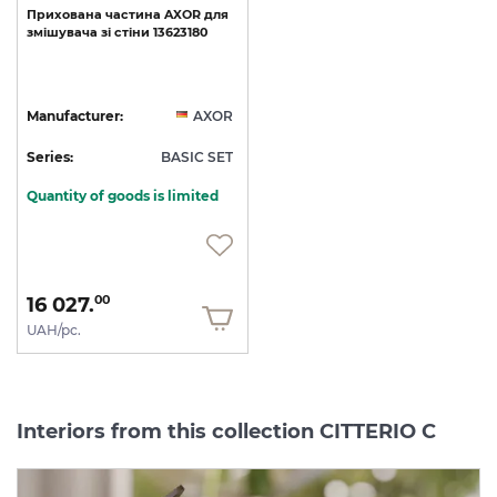
Прихована
частина
AXOR
для
змішувача
зі
стіни
13623180
Manufacturer:
AXOR
Series:
BASIC SET
Quantity of goods is limited
16 027.
00
UAH/pc.
Interiors from this collection CITTERIO C