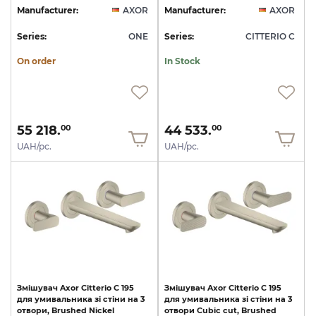
Manufacturer:
AXOR
Manufacturer:
AXOR
Series:
ONE
Series:
CITTERIO C
On order
In Stock
55 218.
44 533.
00
00
UAH/pc.
UAH/pc.
Змішувач
Axor
Citterio
C
195
Змішувач
Axor
Citterio
C
195
для
умивальника
зі
стіни
на
3
для
умивальника
зі
стіни
на
3
отвори,
Brushed
Nickel
отвори
Cubic
cut,
Brushed