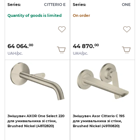
Series:
CITTERIO E
Series:
ONE
Quantity of goods is limited
On order
64 064.
44 870.
00
00
UAH/pc.
UAH/pc.
Змішувач
AXOR
One
Select
220
Змішувач
Axor
Citterio
C
195
для
умивальника
зі
стіни,
для
умивальника
зі
стіни,
Brushed
Nickel
(48112820)
Brushed
Nickel
(49110820)