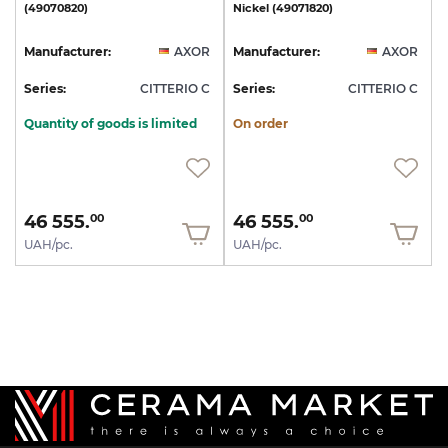
(49070820)
Nickel
(49071820)
Manufacturer:
AXOR
Manufacturer:
AXOR
Series:
CITTERIO C
Series:
CITTERIO C
Quantity of goods is limited
On order
46 555.
46 555.
00
00
UAH/pc.
UAH/pc.