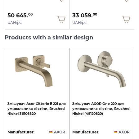
50 645.
33 059.
00
00
UAH/pc.
UAH/pc.
Products with a similar design
Змішувач
Axor
Citterio
E
221
для
Змішувач
AXOR
One
220
для
умивальника
зі
стіни,
Brushed
умивальника
зі
стіни,
Brushed
Nickel
36106820
Nickel
(48120820)
Manufacturer:
AXOR
Manufacturer:
AXOR