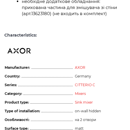
необхідне додаткове обладнання:
прихована частина для змішувача зі стіни
(арт.13623180) (не входить в комплект)
Characteristics:
Manufacturer:
AXOR
Country:
Germany
Series:
CITTERIO C
Category:
Mixers
Product type:
Sink mixer
Type of installation:
on-wall hidden
Особливості:
на 2 отвори
Surface type:
matt