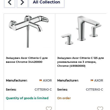
All Collection
Змішувач
Axor
Citterio
C
для
Змішувач
Axor
Citterio
C
125
для
ванни
Chrome
34420000
умивальника
на
3
отвори,
Chrome
(49060000)
R
Manufacturer:
AXOR
Manufacturer:
AXOR
C
Series:
CITTERIO C
Series:
CITTERIO C
S
Quantity of goods is limited
On order