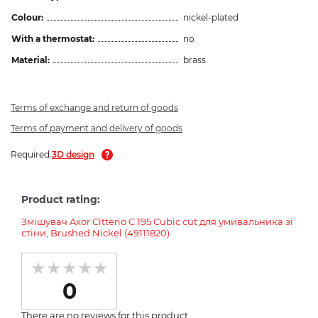
Colour:
nickel-plated
With a thermostat:
no
Material:
brass
Terms of exchange and return of goods
Terms of payment and delivery of goods
Required
3D design
Product rating:
Змішувач Axor Citterio C 195 Cubic cut для умивальника зі
стіни, Brushed Nickel (49111820)
0
There are no reviews for this product