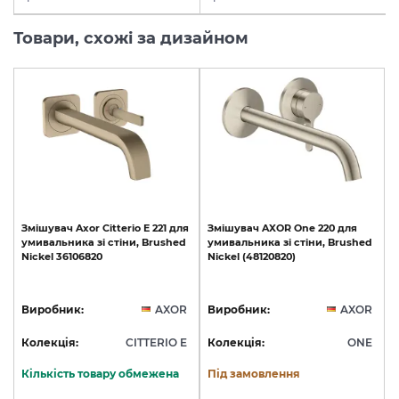
Товари, схожі за дизайном
Змішувач
Axor
Citterio
E
221
для
Змішувач
AXOR
One
220
для
умивальника
зі
стіни,
Brushed
умивальника
зі
стіни,
Brushed
Nickel
36106820
Nickel
(48120820)
Виробник:
AXOR
Виробник:
AXOR
Колекція:
CITTERIO E
Колекція:
ONE
Кількість товару обмежена
Під замовлення