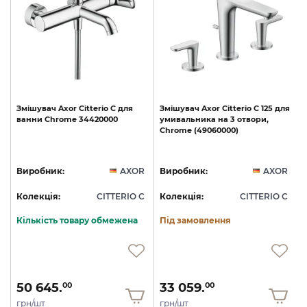
Змішувач
Axor
Citterio
C
для
Змішувач
Axor
Citterio
C
125
для
ванни
Chrome
34420000
умивальника
на
3
отвори,
Chrome
(49060000)
R
Виробник:
AXOR
Виробник:
AXOR
C
Колекція:
CITTERIO C
Колекція:
CITTERIO C
Кількість товару обмежена
Під замовлення
50 645.
33 059.
00
00
грн/шт
грн/шт