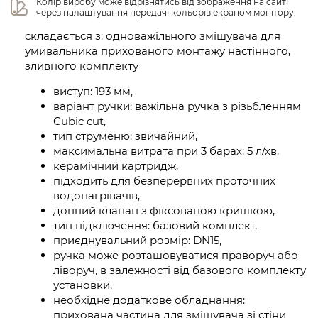
Колір виробу може відрізнятись від зображення на сайті 
через налаштування передачі кольорів екраном монітору.
складається з: одноважільного змішувача для
умивальника прихованого монтажу настінного,
зливного комплекту
виступ: 193 мм,
варіант ручки: важільна ручка з різьбленням
Cubic cut,
тип струменю: звичайний,
максимальна витрата при 3 барах: 5 л/хв,
керамічний картридж,
підходить для безперервних проточних
водонагрівачів,
донний клапан з фіксованою кришкою,
тип підключення: базовий комплект,
приєднувальний розмір: DN15,
ручка може розташовуватися праворуч або
ліворуч, в залежності від базового комплекту
установки,
необхідне додаткове обладнання:
прихована частина для змішувача зі стіни