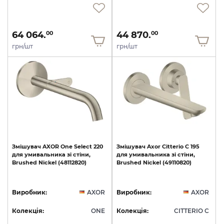
64 064.
44 870.
00
00
грн/шт
грн/шт
Змішувач
AXOR
One
Select
220
Змішувач
Axor
Citterio
C
195
для
умивальника
зі
стіни,
для
умивальника
зі
стіни,
Brushed
Nickel
(48112820)
Brushed
Nickel
(49110820)
Виробник:
AXOR
Виробник:
AXOR
Колекція:
ONE
Колекція:
CITTERIO C