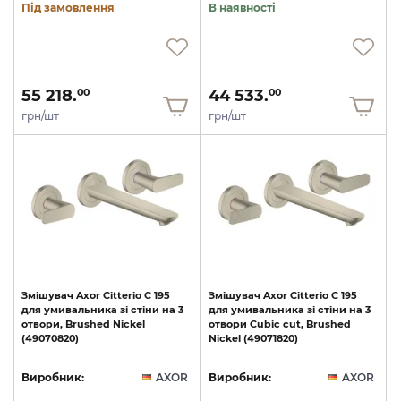
Під замовлення
В наявності
55 218.
44 533.
00
00
грн/шт
грн/шт
Змішувач
Axor
Citterio
C
195
Змішувач
Axor
Citterio
C
195
для
умивальника
зі
стіни
на
3
для
умивальника
зі
стіни
на
3
отвори,
Brushed
Nickel
отвори
Cubic
cut,
Brushed
(49070820)
Nickel
(49071820)
Виробник:
AXOR
Виробник:
AXOR