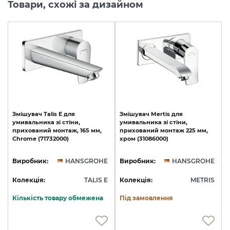
Товари, схожі за дизайном
Змішувач
Talis
E
для
Змішувач
Mertis
для
умивальника
зі
стіни,
умивальника
зі
стіни,
прихований
монтаж,
165
мм,
прихований
монтаж
225
мм,
Chrome
(71732000)
хром
(31086000)
Виробник:
HANSGROHE
Виробник:
HANSGROHE
Колекція:
TALIS E
Колекція:
METRIS
Кількість товару обмежена
Під замовлення