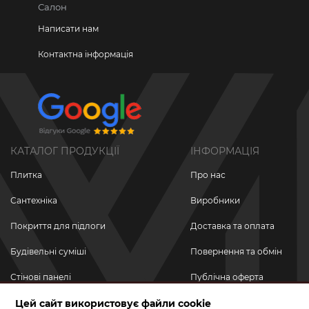
Салон
Написати нам
Контактна інформація
КАТАЛОГ ПРОДУКЦІЇ
ІНФОРМАЦІЯ
Плитка
Про нас
Сантехніка
Виробники
Покриття для підлоги
Доставка та оплата
Будівельні суміші
Повернення та обмін
Стінові панелі
Публічна оферта
Новинки
Цей сайт використовує файли cookie
Політика