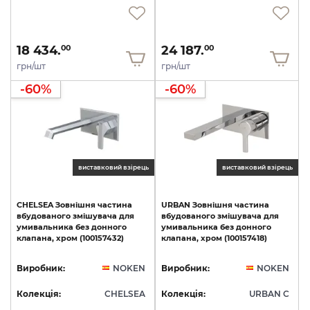
18 434.
24 187.
00
00
грн/шт
грн/шт
-60%
-60%
виставковий взірець
виставковий взірець
CHELSEA
Зовнішня
частина
URBAN
Зовнішня
частина
вбудованого
змішувача
для
вбудованого
змішувача
для
умивальника
без
донного
умивальника
без
донного
клапана,
хром
(100157432)
клапана,
хром
(100157418)
Виробник:
NOKEN
Виробник:
NOKEN
Колекція:
CHELSEA
Колекція:
URBAN C