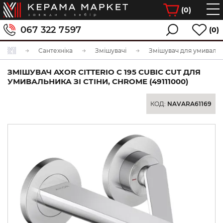
(
0
)
067 322 7597
(0)
Сантехніка
Змішувачі
Змішувач для умиваль
ЗМІШУВАЧ AXOR CITTERIO C 195 CUBIC CUT ДЛЯ
УМИВАЛЬНИКА ЗІ СТІНИ, CHROME (49111000)
КОД:
NAVARA61169