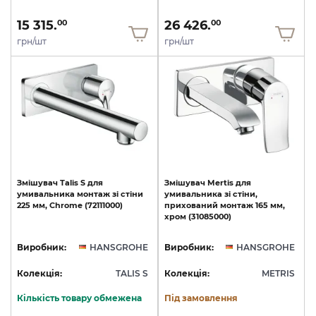
15 315.
26 426.
00
00
грн/шт
грн/шт
Змішувач
Talis
S
для
Змішувач
Mertis
для
умивальника
монтаж
зі
стіни
умивальника
зі
стіни,
225
мм,
Chrome
(72111000)
прихований
монтаж
165
мм,
хром
(31085000)
Виробник:
HANSGROHE
Виробник:
HANSGROHE
Колекція:
TALIS S
Колекція:
METRIS
Кількість товару обмежена
Під замовлення