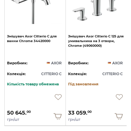
Змішувач
Axor
Citterio
C
для
Змішувач
Axor
Citterio
C
125
для
ванни
Chrome
34420000
умивальника
на
3
отвори,
Chrome
(49060000)
R
Виробник:
AXOR
Виробник:
AXOR
C
Колекція:
CITTERIO C
Колекція:
CITTERIO C
Кількість товару обмежена
Під замовлення
50 645.
33 059.
00
00
грн/шт
грн/шт