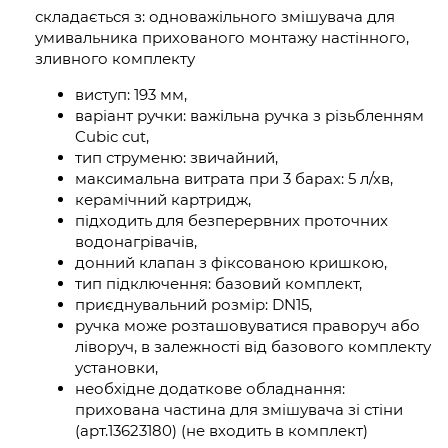
складається з: одноважільного змішувача для
умивальника прихованого монтажу настінного,
зливного комплекту
виступ: 193 мм,
варіант ручки: важільна ручка з різьбленням
Cubic cut,
тип струменю: звичайний,
максимальна витрата при 3 барах: 5 л/хв,
керамічний картридж,
підходить для безперервних проточних
водонагрівачів,
донний клапан з фіксованою кришкою,
тип підключення: базовий комплект,
приєднувальний розмір: DN15,
ручка може розташовуватися праворуч або
ліворуч, в залежності від базового комплекту
установки,
необхідне додаткове обладнання:
прихована частина для змішувача зі стіни
(арт.13623180) (не входить в комплект)