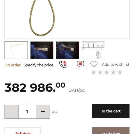
Add to wish list
On order
Specify the price
382 986.
00
UAH/pc.
pc.
To the cart
Advice