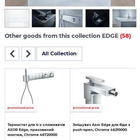
Other goods from this collection EDGE
(58)
All Collection
promotional price
promotional price
p
Термостат
для
4-х
споживачів
Змішувач
Axor
Edge
для
біде
з
AXOR
Edge,
прихований
push-open,
Chrome
46210000
монтаж,
Chrome
46720000