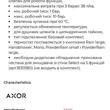
клапан для роботи функцій,
максимальна витрата при 3 барах: 38 л/хв,
мін. робочий тиск: 1 бар,
макс. робочий тиск: 10 бар,
безпечна зупинка при 40 °C,
регулюється обмеження температури,
для душових шлангів з циліндричною гайкою,
тип підключення: базовий комплект,
термостат поставляється з кнопками Rain large,
Handshower, Mono, PowderRain small і PowderRain
large,
необхідне додаткове обладнання: прихована
частина для змішувача зі стіни Select на 5 функцій
(арт.18313180) (не входить в комплект).
Characteristics:
Manufacturer:
AXOR