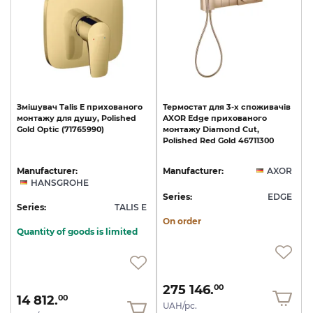
Змішувач
Talis
E
прихованого
Термостат
для
3-х
споживачів
монтажу
для
душу,
Polished
AXOR
Edge
прихованого
Gold
Optic
(71765990)
монтажу
Diamond
Cut,
Polished
Red
Gold
46711300
Manufacturer:
Manufacturer:
AXOR
HANSGROHE
Series:
EDGE
Series:
TALIS E
On order
Quantity of goods is limited
275 146.
00
14 812.
00
UAH/pc.