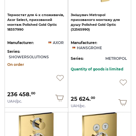
Термостат
для
4-х
споживачів,
Змішувач
Metropol
Axor
Select,
прихований
прихованого
монтажу
для
монтаж
Polished
Gold
Optic
душу
Polished
Gold
Optic
18357990
(32565990)
Manufacturer:
AXOR
Manufacturer:
HANSGROHE
Series:
SHOWERSOLUTIONS
Series:
METROPOL
On order
Quantity of goods is limited
236 458.
00
25 624.
00
UAH/pc.
UAH/pc.