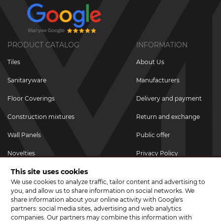
PRODUCT CATALOG
INFORMATION
Tiles
About Us
Sanitaryware
Manufacturers
Floor Coverings
Delivery and payment
Construction mixtures
Return and exchange
Wall Panels
Public offer
Novelties
Privacy Policy
This site uses cookies
Promotional goods
We use cookies to analyze traffic, tailor content and advertising to
Promotions & Discounts
you, and allow us to share information on social networks. We
share information about your online activity with Google's
JOIN US ON SOCIAL NETWORKS
partners: social media sites, advertising and web analytics
companies. Our partners may combine this information with