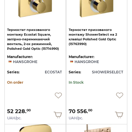
Термостат прихованого
Термостат
прихованого
монтажу Ecostat Square,
монтажу
ShowerSelect
на
2
запірно-перемикаючий
клавіші
Polished
Gold
Optic
вентиль, 2-ох режимний,
(15763990)
Polished Gold Optic (15714990)
Manufacturer:
Manufacturer:
HANSGROHE
HANSGROHE
Series:
ECOSTAT
Series:
SHOWERSELECT
On order
In Stock
52 228.
70 556.
00
00
UAH/pc.
UAH/pc.