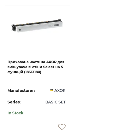
Прихована
частина
AXOR
для
змішувача
зі
стіни
Select
на
5
функцій
(18313180)
Manufacturer:
AXOR
Series:
BASIC SET
In Stock