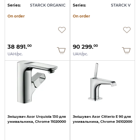
Series:
STARCK ORGANIC
Series:
STARCK V
On order
On order
38 891.
90 299.
00
00
UAH/pc.
UAH/pc.
Змішувач
Axor
Urquiola
130
для
Змішувач
Axor
Citterio
E
90
для
умивальника,
Chrome
11020000
умивальника,
Chrome
36102000