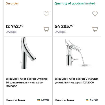
On order
Quantity of goods is limited
12 742.
54 295.
80
00
UAH/pc.
UAH/pc.
Змішувач
Axor
Starck
Organic
Змішувач
Axor
Starck
V
140
для
80
для
умивальника,
хром
умивальника,
хром
12112000
12010000
Manufacturer:
AXOR
Manufacturer:
AXOR