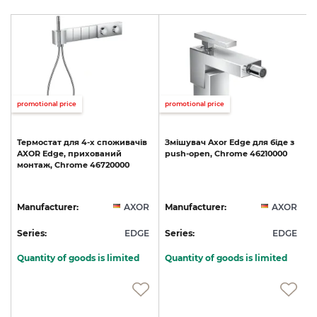
promotional price
promotional price
p
и
Термостат
для
4-х
споживачів
Змішувач
Axor
Edge
для
біде
з
AXOR
Edge,
прихований
push-open,
Chrome
46210000
монтаж,
Chrome
46720000
R
Manufacturer:
AXOR
Manufacturer:
AXOR
E
Series:
EDGE
Series:
EDGE
S
Quantity of goods is limited
Quantity of goods is limited