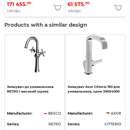
171 455.
61 575.
00
00
UAH/pc.
UAH/pc.
Products with a similar design
Змішувач
до
умивальника
Змішувач
Axor
Citterio
190
для
RETRO
I
високий
(хром)
умивальника,
хром
39034000
Manufacturer:
BESCO
Manufacturer:
AXOR
Series:
RETRO
Series:
CITTERIO