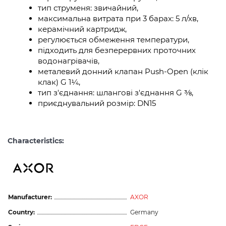
тип струменя: звичайний,
максимальна витрата при 3 барах: 5 л/хв,
керамічний картридж,
регулюється обмеження температури,
підходить для безперервних проточних
водонагрівачів,
металевий донний клапан Push-Open (клік
клак) G 1¼,
тип з'єднання: шлангові з'єднання G ⅜,
приєднувальний розмір: DN15
Characteristics:
Manufacturer:
AXOR
Country:
Germany