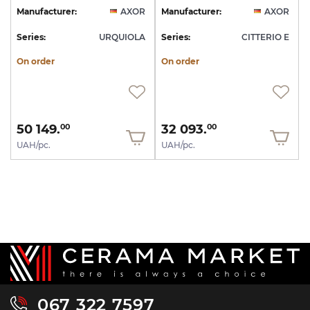
Manufacturer:
AXOR
Manufacturer:
AXOR
Series:
URQUIOLA
Series:
CITTERIO E
On order
On order
50 149.
32 093.
00
00
UAH/pc.
UAH/pc.
067 322 7597