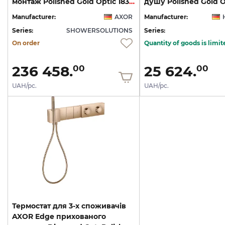
монтаж Polished Gold Optic 18357990
Manufacturer:
AXOR
Manufacturer:
Series:
SHOWERSOLUTIONS
Series:
On order
Quantity of goods is limit
236 458.
25 624.
00
00
UAH/pc.
UAH/pc.
Термостат для 3-х споживачів
AXOR Edge прихованого