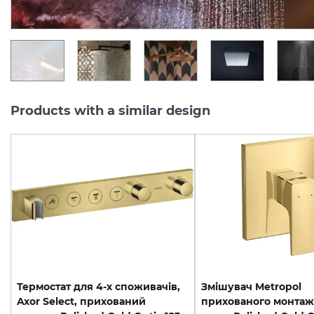
UAH/pc.
UAH/pc.
Products with a similar design
Термостат для 4-х споживачів,
Змішувач Metropol
Axor Select, прихований
прихованого монтаж