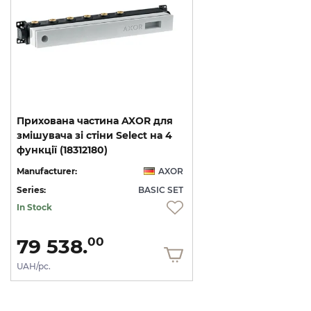
Прихована частина AXOR для
змішувача зі стіни Select на 4
функції (18312180)
Manufacturer:
AXOR
Series:
BASIC SET
In Stock
79 538.
00
UAH/pc.