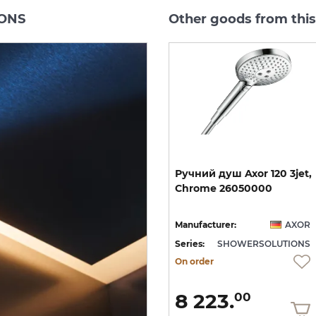
IONS
Other goods from th
et
Шлангове під'єднання
Ручний
душ
Axor
120
3jet,
AXOR Fixfit Porter з
Chrome
26050000
тримачем, Chrome 11626000
OR
Manufacturer:
AXOR
Manufacturer:
AXOR
NS
Series:
SHOWERSOLUTIONS
Series:
SHOWERSOLUTIONS
Quantity of goods is
On order
limited
15 340.
8 223.
00
00