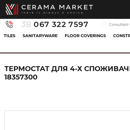
38
067 322 7597
Consultant 
TILES
SANITARYWARE
FLOOR COVERINGS
CONSTR
Sanitaryware
Mixers
Shower mixer
Термо
ТЕРМОСТАТ ДЛЯ 4-Х СПОЖИВАЧІ
18357300