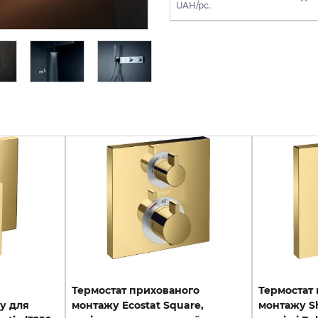
UAH/pc.
UAH/pc.
Термостат прихованого
Термостат
у для
монтажу Ecostat Square,
монтажу Sh