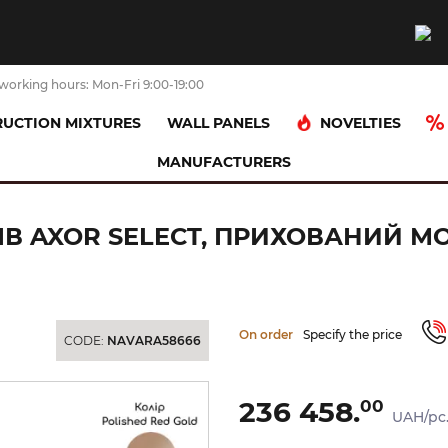
working hours: Mon-Fri 9:00-19:00
NOVELTIES
UCTION MIXTURES
WALL PANELS
MANUFACTURERS
стат для 4-х споживачів Axor Select, прихований монтаж, Polished Red
В AXOR SELECT, ПРИХОВАНИЙ М
On order
Specify the price
CODE:
NAVARA58666
236 458.
00
UAH/pc