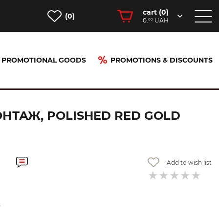
cart (
0
)
(0)
0.
UAH
00
PROMOTIONAL GOODS
PROMOTIONS & DISCOUNTS
 Gold 18357300
ОНТАЖ, POLISHED RED GOLD
Add to wish list
.