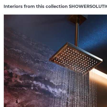
Interiors from this collection SHOWERSOLUT
Верхній душ Axor 300 1jet
Верхній душ Axor 300 1j
P з тримачем, Polished
P з тримачем, Chrome
Red Gold (35300300)
(35300000)
Manufacturer:
AXOR
Manufacturer:
AX
Series:
SHOWERSOLUTIONS
Series:
SHOWERSOLUTIO
Quantity of goods is
On order
limited
165 958.
110 639.
00
00