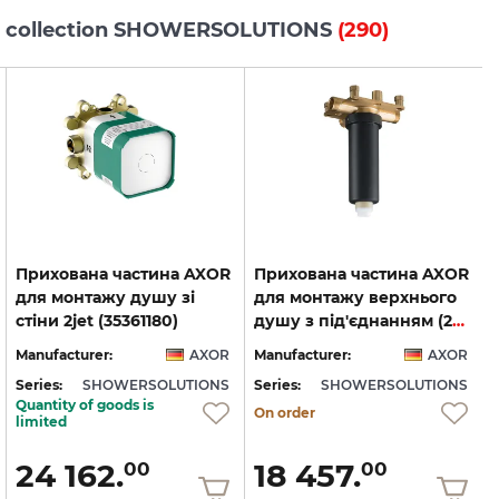
is collection SHOWERSOLUTIONS
(290)
Прихована частина AXOR
Прихована частина AXOR
для монтажу душу зі
для монтажу верхнього
стіни 2jet (35361180)
душу з під'єднанням (26434180)
Manufacturer:
AXOR
Manufacturer:
AXOR
Series:
SHOWERSOLUTIONS
Series:
SHOWERSOLUTIONS
S
Quantity of goods is
On order
limited
24 162.
18 457.
00
00