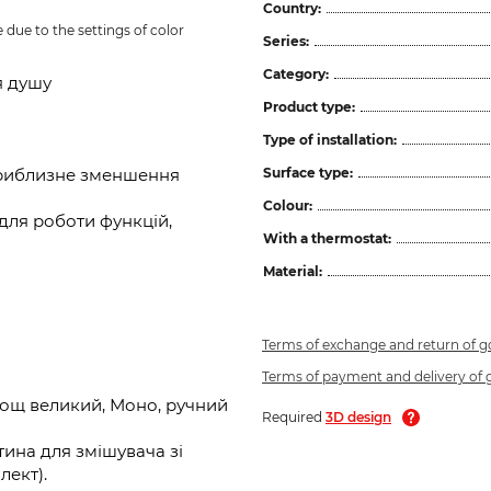
Country:
due to the settings of color 
Series:
Category:
я душу
Product type:
Type of installation:
Surface type:
приблизне зменшення
Colour:
для роботи функцій,
With a thermostat:
Material:
Terms of exchange and return of 
Terms of payment and delivery of
Дощ великий, Моно, ручний
Required
3D design
ина для змішувача зі
лект).