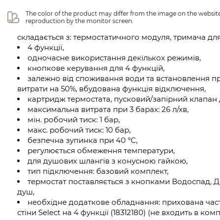
The color of the product may differ from the image on the website 
reproduction by the monitor screen.
складається з: термостатичного модуля, тримача дл
4 функції,
одночасне використання декількох режимів,
кнопкове керування для 4 функцій,
залежно від споживання води та встановлення 
витрати на 50%, вбудована функція відключення,
картридж термостата, пусковий/запірний клапан 
максимальна витрата при 3 барах: 26 л/хв,
мін. робочий тиск: 1 бар,
макс. робочий тиск: 10 бар,
безпечна зупинка при 40 °C,
регулюється обмеження температури,
для душових шлангів з конусною гайкою,
тип підключення: базовий комплект,
термостат поставляється з кнопками Водоспад, 
душ,
необхідне додаткове обладнання: прихована част
стіни Select на 4 функції (18312180) (не входить в комп