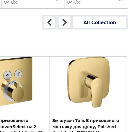
UAH/pc.
UAH/pc.
All Collection
 прихованого
Змішувач Talis E прихованого
owerSelect на 2
монтажу для душу, Polished