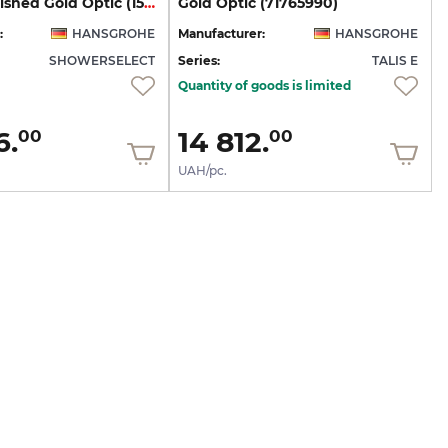
клавіші Polished Gold Optic (15763990)
Gold Optic (71765990)
:
HANSGROHE
Manufacturer:
HANSGROHE
SHOWERSELECT
Series:
TALIS E
Quantity of goods is limited
6.
14 812.
00
00
UAH/pc.