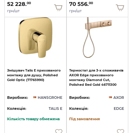
52 228.
70 556.
00
00
грн/шт
грн/шт
Змішувач
Talis
E
прихованого
Термостат
для
3-х
споживачів
монтажу
для
душу,
Polished
AXOR
Edge
прихованого
Gold
Optic
(71765990)
монтажу
Diamond
Cut,
Polished
Red
Gold
46711300
Виробник:
HANSGROHE
Виробник:
AXOR
Колекція:
TALIS E
Колекція:
EDGE
Кількість товару обмежена
Під замовлення