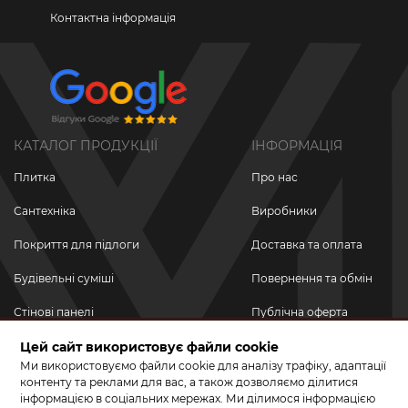
Контактна інформація
КАТАЛОГ ПРОДУКЦІЇ
ІНФОРМАЦІЯ
Плитка
Про нас
Сантехніка
Виробники
Покриття для підлоги
Доставка та оплата
Будівельні суміші
Повернення та обмін
Стінові панелі
Публічна оферта
Новинки
Цей сайт використовує файли cookie
Політика
конфіденційності
Ми використовуємо файли cookie для аналізу трафіку, адаптації
Акційні товари
контенту та реклами для вас, а також дозволяємо ділитися
інформацією в соціальних мережах. Ми ділимося інформацією