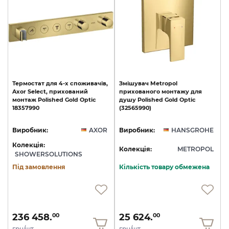
Термостат
для
4-х
споживачів,
Змішувач
Metropol
Axor
Select,
прихований
прихованого
монтажу
для
монтаж
Polished
Gold
Optic
душу
Polished
Gold
Optic
18357990
(32565990)
Виробник:
AXOR
Виробник:
HANSGROHE
Колекція:
Колекція:
METROPOL
SHOWERSOLUTIONS
Під замовлення
Кількість товару обмежена
236 458.
25 624.
00
00
грн/шт
грн/шт