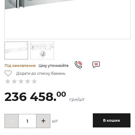
Під замовлення
Ціну уточнюйте
Додати до списку бажань
236 458.
00
грн/шт
шт
В кошик