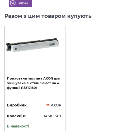
Разом з цим товаром купують
Прихована
частина
AXOR
для
змішувача
зі
стіни
Select
на
4
функції
(18312180)
Виробник:
AXOR
Колекція:
BASIC SET
В наявності