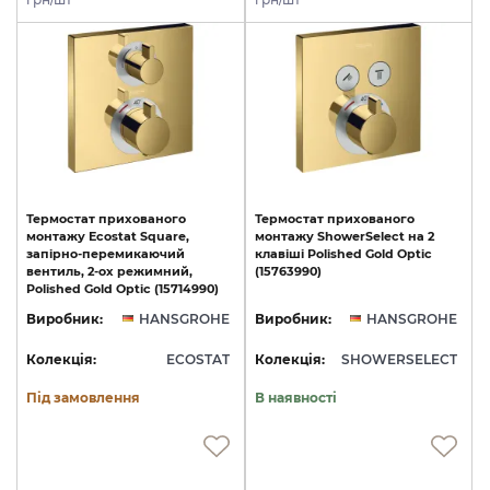
Термостат прихованого
Термостат
прихованого
монтажу Ecostat Square,
монтажу
ShowerSelect
на
2
запірно-перемикаючий
клавіші
Polished
Gold
Optic
вентиль, 2-ох режимний,
(15763990)
Polished Gold Optic (15714990)
Виробник:
HANSGROHE
Виробник:
HANSGROHE
Колекція:
ECOSTAT
Колекція:
SHOWERSELECT
Під замовлення
В наявності