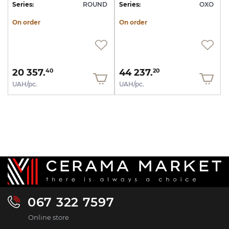
Series:
ROUND
Series:
OXO
On order
On order
20 357.
44 237.
40
20
UAH/pc.
UAH/pc.
067 322 7597
Online store