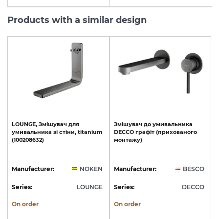
Products with a similar design
LOUNGE,
Змішувач
для
Змішувач
до
умивальника
умивальника
зі
стіни,
titanium
DECCO
графіт
(прихованого
(100208632)
монтажу)
Manufacturer:
NOKEN
Manufacturer:
BESCO
Series:
LOUNGE
Series:
DECCO
On order
On order