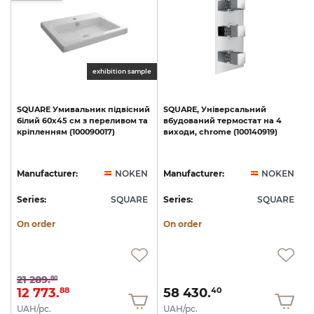
exhibition sample
SQUARE
Умивальник
підвісний
SQUARE,
Універсальний
білий
60х45
см
з
переливом
та
вбудований
термостат
на
4
кріпленням
(100090017)
виходи,
chrome
(100140919)
N
Manufacturer:
NOKEN
Manufacturer:
NOKEN
E
Series:
SQUARE
Series:
SQUARE
S
On order
On order
21 289.
80
12 773.
58 430.
88
40
UAH/pc.
UAH/pc.