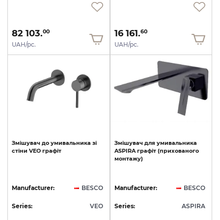
82 103.
16 161.
00
60
UAH/pc.
UAH/pc.
Змішувач
до
умивальника
зі
Змішувач
для
умивальника
стіни
VEO
графіт
ASPIRA
графіт
(прихованого
монтажу)
Manufacturer:
BESCO
Manufacturer:
BESCO
Series:
VEO
Series:
ASPIRA