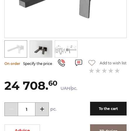
Add to wish list
On order
Specify the price
24 708.
60
UAH/pc.
pc.
To the cart
Advice