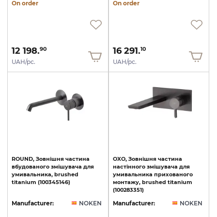
On order
On order
12 198.
16 291.
90
10
UAH/pc.
UAH/pc.
ROUND,
Зовнішня
частина
OXO, Зовнішня частина
вбудованого
змішувача
для
настінного змішувача для
умивальника,
brushed
умивальника прихованого
titanium
(100345146)
монтажу, brushed titanium
(100283351)
Manufacturer:
NOKEN
Manufacturer:
NOKEN