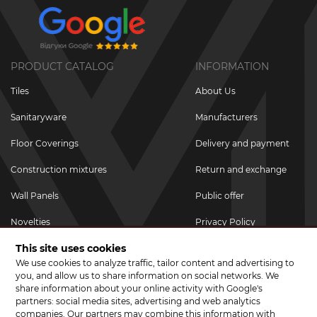
PRODUCT CATALOG
INFORMATION
Tiles
About Us
Sanitaryware
Manufacturers
Floor Coverings
Delivery and payment
Construction mixtures
Return and exchange
Wall Panels
Public offer
Novelties
Privacy Policy
This site uses cookies
Promotional goods
We use cookies to analyze traffic, tailor content and advertising to
Promotions & Discounts
you, and allow us to share information on social networks. We
share information about your online activity with Google's
JOIN US ON SOCIAL NETWORKS
partners: social media sites, advertising and web analytics
companies. Our partners may combine this information with