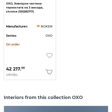
OXO,
Зовнішня
частина
термостата
на
3
виходи,
chrome
(100282717)
Manufacturer:
NOKEN
Series:
OXO
On order
42 217.
00
UAH/pc.
Interiors from this collection OXO