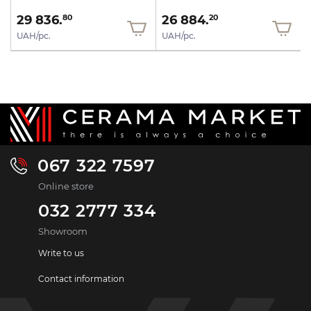
29 836.
26 884.
80
20
UAH/pc.
UAH/pc.
067 322 7597
Online store
032 2777 334
Showroom
Write to us
Contact information