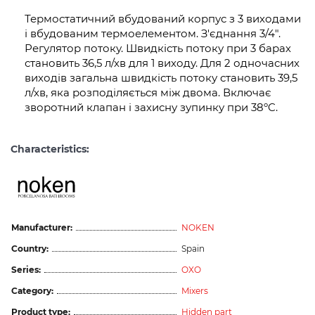
Термостатичний вбудований корпус з 3 виходами
і вбудованим термоелементом. З'єднання 3/4".
Регулятор потоку. Швидкість потоку при 3 барах
становить 36,5 л/хв для 1 виходу. Для 2 одночасних
виходів загальна швидкість потоку становить 39,5
л/хв, яка розподіляється між двома. Включає
зворотний клапан і захисну зупинку при 38ºC.
Characteristics:
Manufacturer:
NOKEN
Country:
Spain
Series:
OXO
Category:
Mixers
Product type:
Hidden part