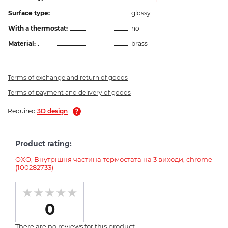
Surface type:
glossy
With a thermostat:
no
Material:
brass
Terms of exchange and return of goods
Terms of payment and delivery of goods
Required
3D design
Product rating:
OXO, Внутрішня частина термостата на 3 виходи, chrome
(100282733)
0
There are no reviews for this product