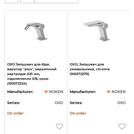
OXO Змішувач для біде,
OXO,
Змішувач
для
аератор "plus", керамічний
умивальника,
chrome
картридж d25 мм,
(100272279)
s
підключення 3/8, хром
(100272324)
N
Manufacturer:
NOKEN
Manufacturer:
NOKEN
O
Series:
OXO
Series:
OXO
S
On order
On order