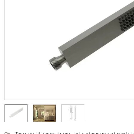
The color of the product may differ from the image on the website 