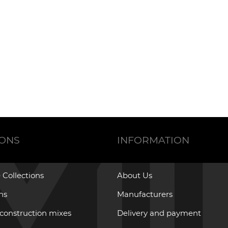
IONS
INFORMATION
 Collections
About Us
ons
Manufacturers
 construction mixes
Delivery and payment