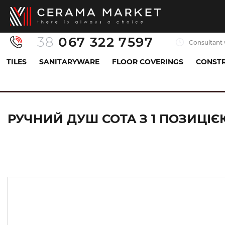
38
067 322 7597
Consultant 
TILES
SANITARYWARE
FLOOR COVERINGS
CONSTR
Sanitaryware
All for shower
Handheld showerhe
РУЧНИЙ ДУШ COTA З 1 ПОЗИЦІЄЮ