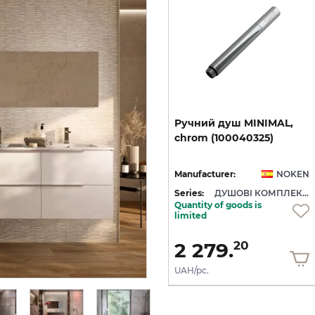
 з
Ручний душ COTA з 1
Ручний
душ
MINIMAL,
позицією, чорний
chrom
(100040325)
(100213273)
EN
Manufacturer:
NOKEN
Manufacturer:
NOKEN
ДУШОВІ КОМПЛЕКТУЮЧІ NOKEN
Series:
ДУШОВІ КОМПЛЕКТУЮЧІ NOKEN
Series:
ДУШОВІ КОМПЛЕКТУЮЧІ NOKEN
Quantity of goods is
In Stock
limited
3 574.
2 279.
20
20
UAH/pc.
UAH/pc.