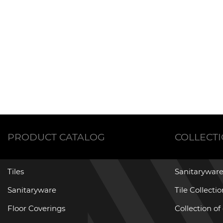
PRODUCT CATALOG
COLLECT
Tiles
Sanitaryware
Sanitaryware
Tile Collecti
Floor Coverings
Collection of