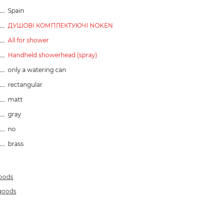
Spain
ДУШОВІ КОМПЛЕКТУЮЧІ NOKEN
All for shower
Handheld showerhead (spray)
only a watering can
rectangular
matt
gray
no
brass
goods
 goods