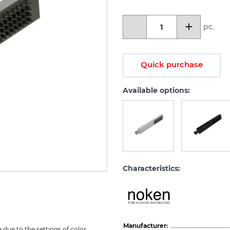
pc.
Quick purchase
Available options:
Characteristics:
Manufacturer:
due to the settings of color 