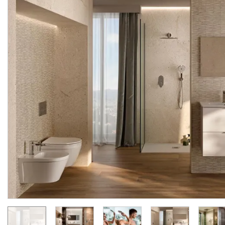
Шланг для душу 125 см, з
Шланг для душу 150 см
системою
покриттям PVC, silver
антискручування, chrome (100137865)
(100137847)
Manufacturer:
NOKEN
Manufacturer:
NOK
Series:
ДУШОВІ КОМПЛЕКТУЮЧІ NOKEN
Series:
Quantity of goods is
On order
limited
1 243.
1 346.
20
80
UAH/pc.
UAH/pc.