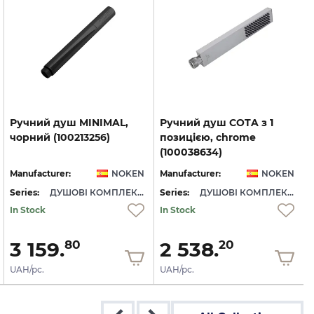
Ручний
душ
MINIMAL,
Ручний душ COTA з 1
чорний
(100213256)
позицією, chrome
(100038634)
Manufacturer:
NOKEN
Manufacturer:
NOKEN
Series:
ДУШОВІ КОМПЛЕКТУЮЧІ NOKEN
Series:
ДУШОВІ КОМПЛЕКТУЮЧІ NOKEN
S
In Stock
In Stock
3 159.
2 538.
80
20
UAH/pc.
UAH/pc.