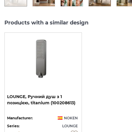
Products with a similar design
LOUNGE,
Ручний
душ
з
1
позицією,
titanium
(100208613)
Manufacturer:
NOKEN
Series:
LOUNGE