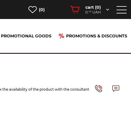
cart (
0
)
(0)
0.
UAH
00
PROMOTIONAL GOODS
PROMOTIONS & DISCOUNTS
80812)
 the availability of the product with the consultant