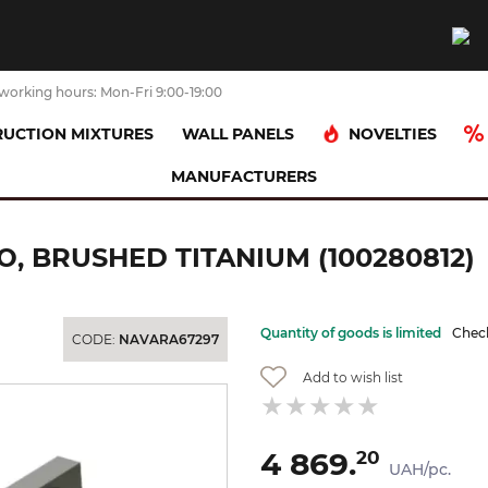
working hours: Mon-Fri 9:00-19:00
NOVELTIES
UCTION MIXTURES
WALL PANELS
MANUFACTURERS
ad (spray)
Ручний душ COTA з 1 позицією, brushed titanium (1002
, BRUSHED TITANIUM (100280812)
Quantity of goods is limited
Check
CODE:
NAVARA67297
Add to wish list
4 869.
20
UAH/pc.