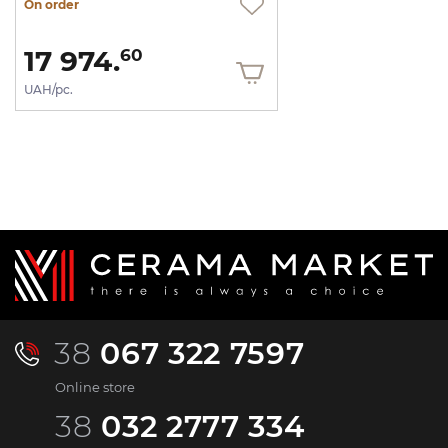
On order
17 974.
60
UAH/pc.
38
067 322 7597
Online store
38
032 2777 334