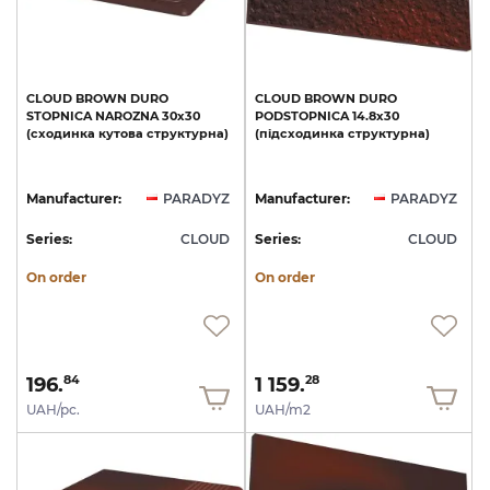
CLOUD
BROWN
DURO
CLOUD
BROWN
DURO
STOPNICA
NAROZNA
30х30
PODSTOPNICA
14.8х30
(сходинка
кутова
структурна)
(підсходинка
структурна)
Manufacturer:
PARADYZ
Manufacturer:
PARADYZ
Series:
CLOUD
Series:
CLOUD
On order
On order
196.
1 159.
84
28
UAH/pc.
UAH/m2