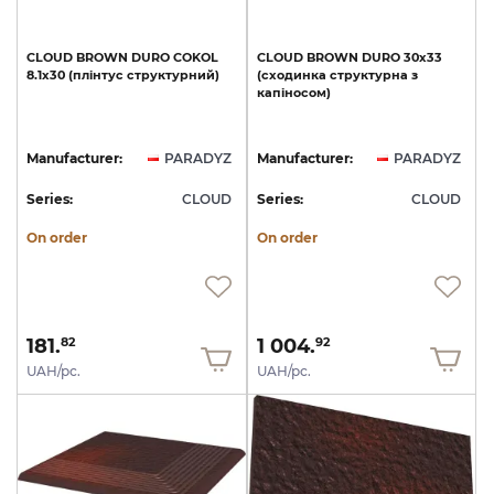
CLOUD
BROWN
DURO
COKOL
CLOUD
BROWN
DURO
30х33
8.1х30
(плінтус
структурний)
(сходинка
структурна
з
капіносом)
Manufacturer:
PARADYZ
Manufacturer:
PARADYZ
Series:
CLOUD
Series:
CLOUD
On order
On order
181.
1 004.
82
92
UAH/pc.
UAH/pc.