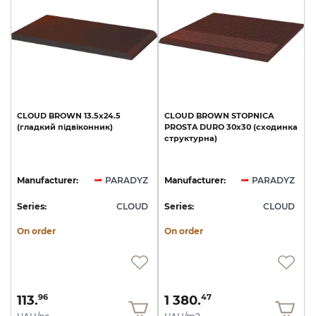
CLOUD
BROWN
13.5х24.5
CLOUD
BROWN
STOPNICA
(гладкий
підвіконник)
PROSTA
DURO
30х30
(сходинка
структурна)
Manufacturer:
PARADYZ
Manufacturer:
PARADYZ
Series:
CLOUD
Series:
CLOUD
On order
On order
113.
1 380.
96
47