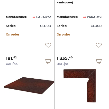
капіносом)
Manufacturer:
PARADYZ
Manufacturer:
PARADYZ
Series:
CLOUD
Series:
CLOUD
On order
On order
181.
1 335.
82
40
UAH/pc.
UAH/pc.