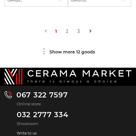
UAH/pc.
UAH/m2
1
2
3
Show more 12 goods
067 322 7597
Online store
032 2777 334
Showroom
Write to us