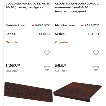
CLOUD
BROWN
DURO
KLINKIER
CLOUD
BROWN
DURO
COKOL
2
30х30
(плитка
для
підлоги)
елементи/правий
8х30
(плінтус
структурний)
Manufacturer:
PARADYZ
Manufacturer:
PARADYZ
Series:
CLOUD
Series:
CLOUD
On order
On order
1 267.
593.
55
11
UAH/m2
UAH/set