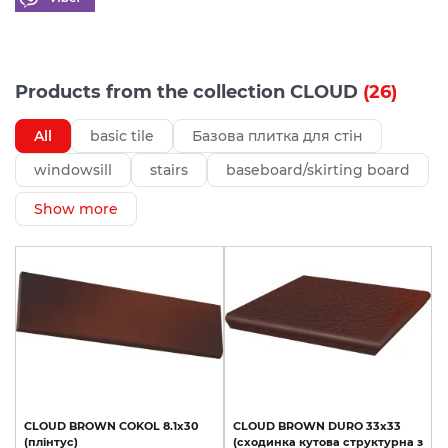
Products from the collection CLOUD
(26)
All
basic tile
Базова плитка для стін
windowsill
stairs
baseboard/skirting board
Show more
CLOUD
BROWN
COKOL
8.1х30
CLOUD
BROWN
DURO
33х33
(плінтус)
(сходинка
кутова
структурна
з