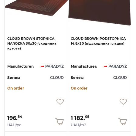
CLOUD
BROWN
STOPNICA
CLOUD
BROWN
PODSTOPNICA
NAROZNA
30х30
(сходинка
14.8х30
(підсходинка
гладка)
кутова)
Manufacturer:
PARADYZ
Manufacturer:
PARADYZ
Series:
CLOUD
Series:
CLOUD
On order
On order
196.
1 182.
84
08
UAH/pc.
UAH/m2