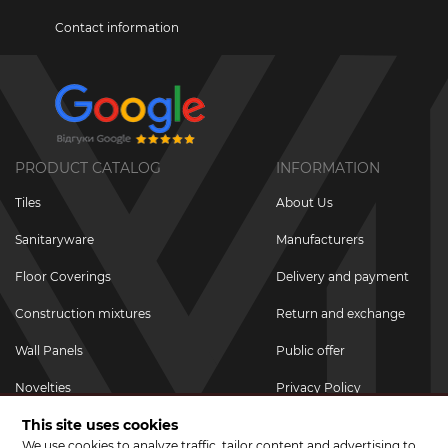
Contact information
PRODUCT CATALOG
INFORMATION
Tiles
About Us
Sanitaryware
Manufacturers
Floor Coverings
Delivery and payment
Construction mixtures
Return and exchange
Wall Panels
Public offer
Novelties
Privacy Policy
This site uses cookies
Promotional goods
We use cookies to analyze traffic, tailor content and advertising to