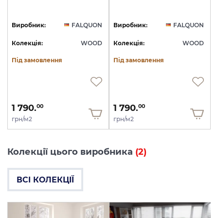
N
Виробник:
FALQUON
Виробник:
FALQUON
Колекція:
WOOD
Колекція:
WOOD
Під замовлення
Під замовлення
1 790.
1 790.
00
00
грн/м2
грн/м2
Колекції цього виробника
(2)
ВСІ КОЛЕКЦІЇ