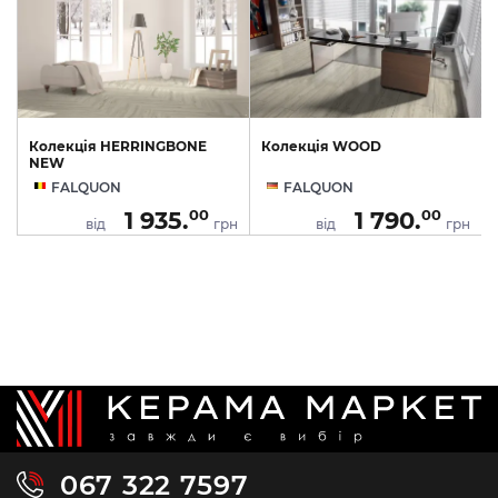
Колекція HERRINGBONE
Колекція WOOD
NEW
FALQUON
FALQUON
1 935.
1 790.
00
00
від
грн
від
грн
067 322 7597