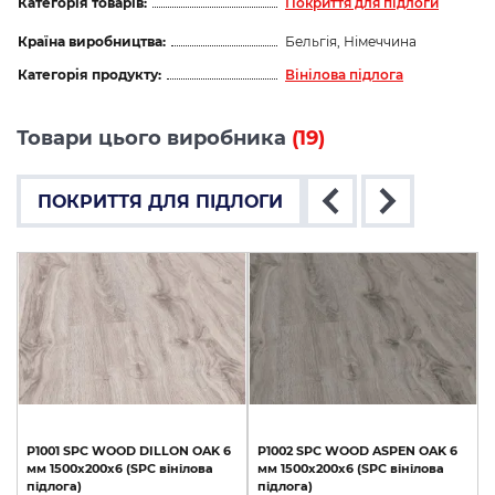
Категорія товарів:
Покриття для підлоги
Країна виробництва:
Бельгія, Німеччина
Категорія продукту:
Вінілова підлога
Товари цього виробника
(19)
ПОКРИТТЯ ДЛЯ ПІДЛОГИ
P1001
SPC
WOOD
DILLON
OAK
6
P1002
SPC
WOOD
ASPEN
OAK
6
мм
1500х200х6
(SPC
вінілова
мм
1500х200х6
(SPC
вінілова
підлога)
підлога)