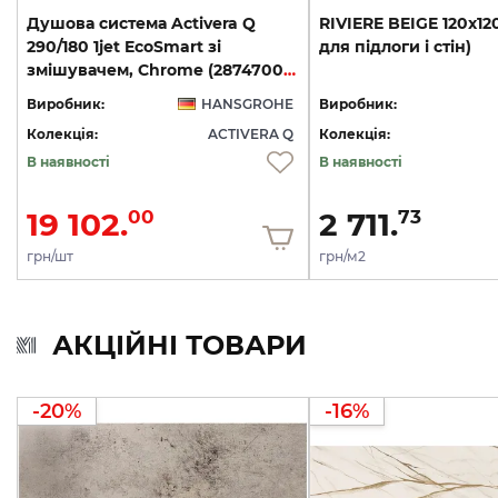
Душова система Activera Q
RIVIERE
BEIGE
120x12
290/180 1jet EcoSmart зі
для
підлоги
і
стін)
змішувачем, Chrome (28747000)
T
Виробник:
HANSGROHE
Виробник:
0
Колекція:
ACTIVERA Q
Колекція:
В наявності
В наявності
19 102.
2 711.
00
73
грн/шт
грн/м2
АКЦІЙНІ ТОВАРИ
-20%
-16%