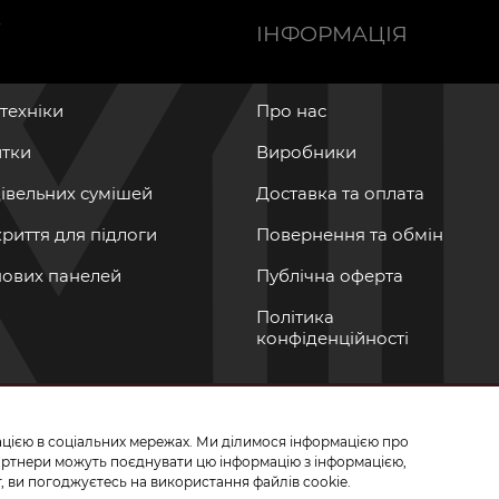
Ї
ІНФОРМАЦІЯ
нтехніки
Про нас
итки
Виробники
дівельних сумішей
Доставка та оплата
криття для підлоги
Повернення та обмін
інових панелей
Публічна оферта
Політика
конфіденційності
мацією в соціальних мережах. Ми ділимося інформацією про
СЬ ДО НАС У СОЦМЕРЕЖАХ
партнери можуть поєднувати цю інформацію з інформацією,
, ви погоджуєтесь на використання файлів cookie.