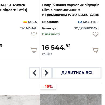
HAL
ST
120x120
Подрібнювач харчових відходів
я
підлоги
і
стін)
Slim з пневматичним
перемикачем WDU-1ASEU-CARB
ROCA
Виробник:
McALPINE
TAJ MAHAL
Колекція:
ПОДРІБНЮВАЧІ
В наявності
16 544.
3
92
грн/шт
ДИВИТИСЬ ВСІ
-16%