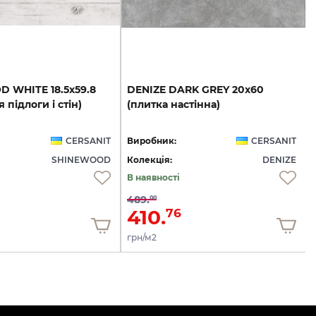
OD
WHITE
18.5х59.8
DENIZE
DARK
GREY
20x60
я
підлоги
і
стін)
(плитка
настінна)
CERSANIT
Виробник:
CERSANIT
SHINEWOOD
Колекція:
DENIZE
В наявності
489.
00
410.
76
грн/м2