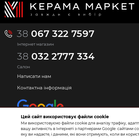
38
067 322 7597
Інтернет магазин
38
032 2777 334
Салон
Написати нам
Контактна інформація
Цей сайт використовує файли cookie
Ми використовуємо файли cookie для аналізу трафіку, адапт
вашу активність в Інтернеті з партнерами Google: сайтами
яку ви надаєте, і даними, які вони отримують, коли ви кор