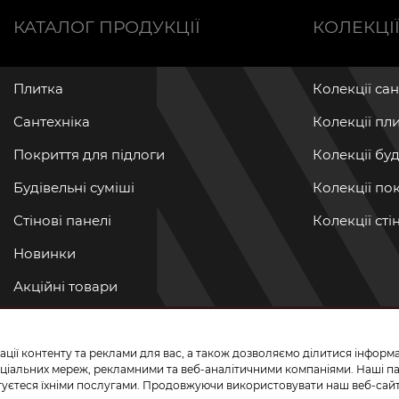
КАТАЛОГ ПРОДУКЦІЇ
КОЛЕКЦІ
Плитка
Колекції са
Сантехніка
Колекції пл
Покриття для підлоги
Колекції бу
Будівельні суміші
Колекції по
Стінові панелі
Колекції ст
Новинки
Акційні товари
Акції/Знижки
ації контенту та реклами для вас, а також дозволяємо ділитися інфор
ПРИЄДНУЙТЕ
 соціальних мереж, рекламними та веб-аналітичними компаніями. Наші 
истуєтеся їхніми послугами. Продовжуючи використовувати наш веб-сайт