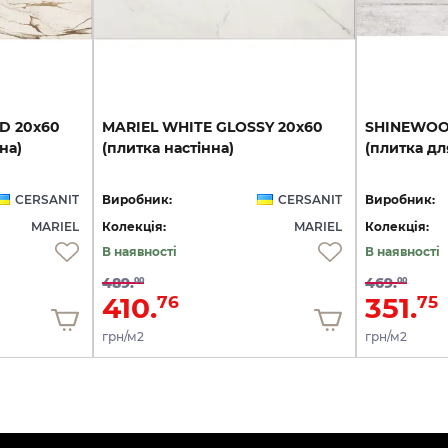
LD
20х60
MARIEL
WHITE
GLOSSY
20х60
SHINEWO
на)
(плитка
настінна)
(плитка
дл
CERSANIT
Виробник:
CERSANIT
Виробник:
MARIEL
Колекція:
MARIEL
Колекція:
В наявності
В наявності
489.
469.
00
00
410.
351.
76
75
грн/м2
грн/м2