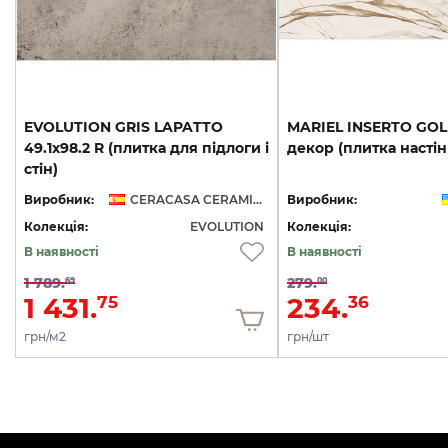
а
EVOLUTION GRIS LAPATTO
MARIEL
INSERTO
GO
49.1х98.2 R (плитка для підлоги і
декор
(плитка
настін
стін)
S
Виробник:
CERACASA CERAMICA
Виробник:
)
Колекція:
EVOLUTION
Колекція:
В наявності
В наявності
1 789.
279.
69
00
1 431.
234.
75
36
грн/м2
грн/шт