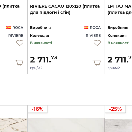
0
(плитка
RIVIERE
CACAO
120x120
(плитка
LM
TAJ
MA
для
підлоги
і
стін)
(плитка
дл
ROCA
Виробник:
ROCA
Виробник:
RIVIERE
Колекція:
RIVIERE
Колекція:
В наявності
В наявності
2 711.
2 711.
73
7
грн/м2
грн/м2
-16%
-25%