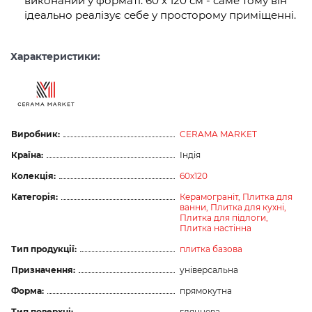
виконаний у форматі: 60 х 120 см - саме тому він
ідеально реалізує себе у просторому приміщенні.
Характеристики:
Виробник:
CERAMA MARKET
Країна:
Індія
Колекція:
60x120
Категорія:
Керамограніт,
Плитка для
ванни,
Плитка для кухні,
Плитка для підлоги,
Плитка настінна
Тип продукції:
плитка базова
Призначення:
універсальна
Форма:
прямокутна
Тип поверхні:
глянцева