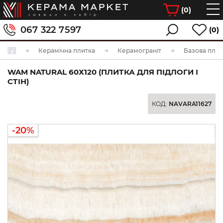
(
0
)
067 322 7597
(0)
Керамічна плитка
Керамограніт
Базова плит
WAM NATURAL 60Х120 (ПЛИТКА ДЛЯ ПІДЛОГИ І
СТІН)
КОД:
NAVARA11627
-20%