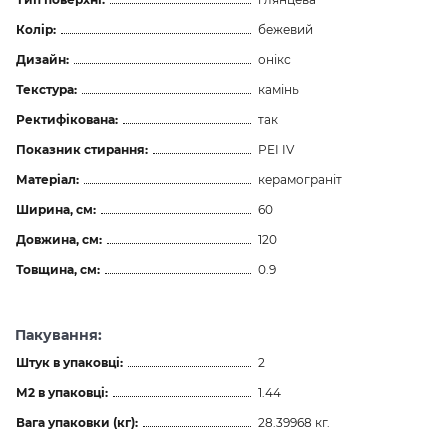
Колір:
бежевий
Дизайн:
онікс
Текстура:
камінь
Ректифікована:
так
Показник стирання:
PEI IV
Матеріал:
керамограніт
Ширина, см:
60
Довжина, см:
120
Товщина, см:
0.9
Пакування:
Штук в упаковці:
2
М2 в упаковці:
1.44
Вага упаковки (кг):
28.39968 кг.