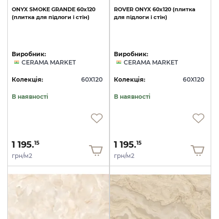
ONYX
SMOKE
GRANDE
60х120
ROVER
ONYX
60х120
(плитка
(плитка
для
підлоги
і
стін)
для
підлоги
і
стін)
Виробник:
Виробник:
CERAMA MARKET
CERAMA MARKET
Колекція:
60X120
Колекція:
60X120
В наявності
В наявності
1 195.
1 195.
15
15
грн/м2
грн/м2