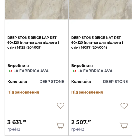
DEEP
STONE
BEIGE
LAP
RET
DEEP
STONE
BEIGE
NAT
RET
60х120
(плитка
для
підлоги
і
60х120
(плитка
для
підлоги
і
стін)
M125
(204009)
стін)
M097
(204004)
Виробник:
Виробник:
LA FABBRICA AVA
LA FABBRICA AVA
Колекція:
DEEP STONE
Колекція:
DEEP STONE
Під замовлення
Під замовлення
3 631.
2 507.
18
12
грн/м2
грн/м2