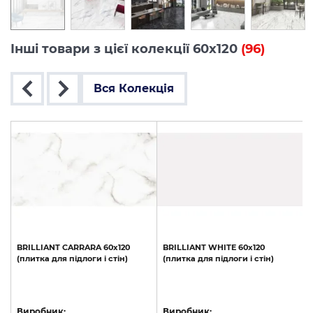
Інші товари з цієї колекції 60x120
(96)
Вся Колекція
BRILLIANT
CARRARA
60х120
BRILLIANT
WHITE
60х120
(плитка
для
підлоги
і
стін)
(плитка
для
підлоги
і
стін)
с
Виробник:
Виробник: