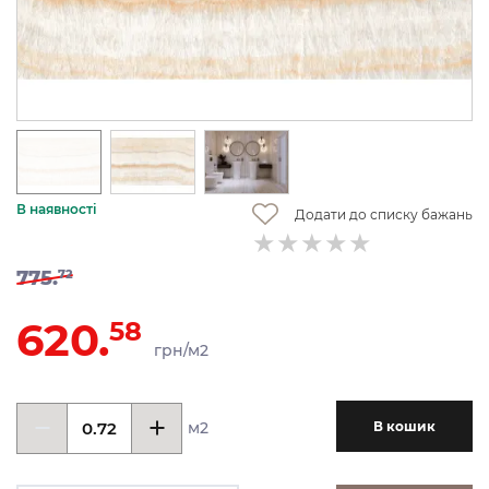
В наявності
Додати до списку бажань
775.
72
620.
58
грн/м2
м2
В кошик