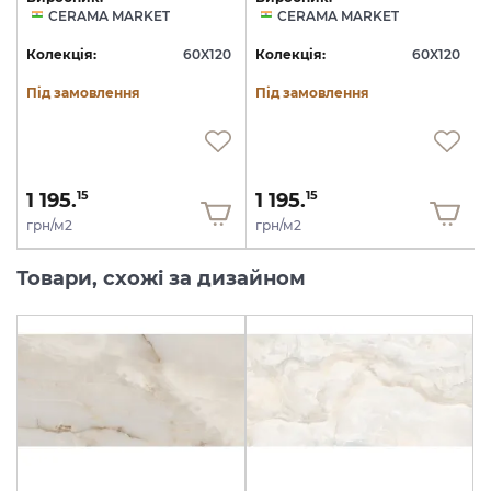
CERAMA MARKET
CERAMA MARKET
0
Колекція:
60X120
Колекція:
60X120
Під замовлення
Під замовлення
1 195.
1 195.
15
15
грн/м2
грн/м2
Товари, схожі за дизайном