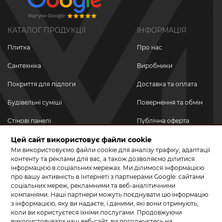
КАТАЛОГ ПРОДУКЦІЇ
ІНФОРМАЦІЯ
Плитка
Про нас
Сантехніка
Виробники
Покриття для підлоги
Доставка та оплата
Будівельні суміші
Повернення та обмін
Стінові панелі
Публічна оферта
Новинки
Цей сайт використовує файли cookie
Політика
конфіденційності
Ми використовуємо файли cookie для аналізу трафіку, адаптації
Акційні товари
контенту та реклами для вас, а також дозволяємо ділитися
інформацією в соціальних мережах. Ми ділимося інформацією
Акції/Знижки
про вашу активність в Інтернеті з партнерами Google: сайтами
соціальних мереж, рекламними та веб-аналітичними
ПРИЄДНУЙТЕСЬ ДО НАС У СОЦМЕРЕЖАХ
компаніями. Наші партнери можуть поєднувати цю інформацію
з інформацією, яку ви надаєте, і даними, які вони отримують,
коли ви користуєтеся їхніми послугами. Продовжуючи
використовувати наш веб-сайт, ви погоджуєтесь на