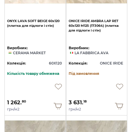
ONYX
LAVA
SOFT
BEIGE
60х120
ONICE
IRIDE
AMBRA
LAP
RET
(плитка
для
підлоги
і
стін)
60х120
M125
(173064)
(плитка
для
підлоги
і
стін)
Виробник:
Виробник:
CERAMA MARKET
LA FABBRICA AVA
Колекція:
60X120
Колекція:
ONICE IRIDE
Кількість товару обмежена
Під замовлення
1 262.
3 631.
80
18
грн/м2
грн/м2