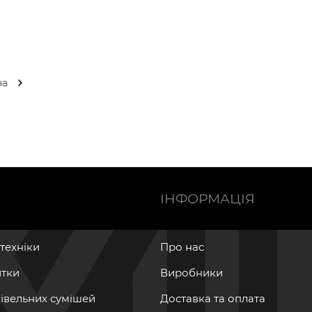
на
Ї
ІНФОРМАЦІЯ
нтехніки
Про нас
итки
Виробники
дівельних сумішей
Доставка та оплата