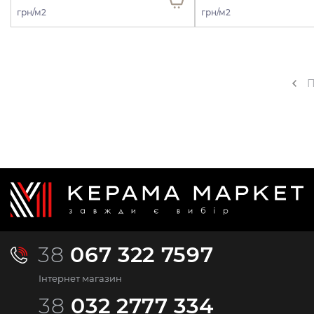
грн/м2
грн/м2
П
38
067 322 7597
Інтернет магазин
38
032 2777 334