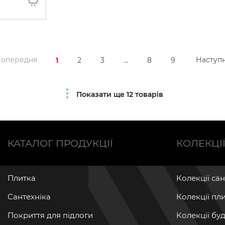
опередня
Наступ
1
2
3
...
8
9
Показати ще 12 товарів
КАТАЛОГ ПРОДУКЦІЇ
КОЛЕКЦІ
Плитка
Колекції са
Сантехніка
Колекції пл
Покриття для підлоги
Колекції бу