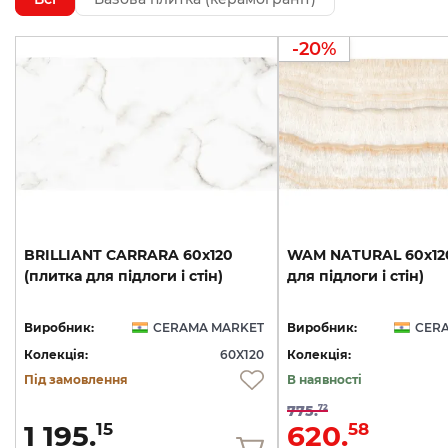
-20%
BRILLIANT
CARRARA
60х120
WAM
NATURAL
60х12
(плитка
для
підлоги
і
стін)
для
підлоги
і
стін)
Виробник:
CERAMA MARKET
Виробник:
CER
Колекція:
60X120
Колекція:
Під замовлення
В наявності
775.
72
1 195.
620.
15
58