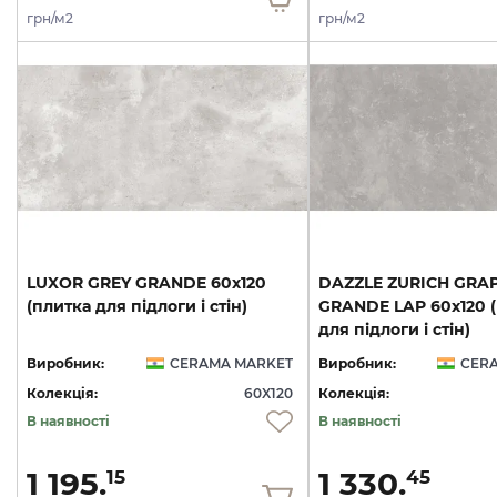
грн/м2
грн/м2
LUXOR
GREY
GRANDE
60х120
DAZZLE ZURICH GRA
(плитка
для
підлоги
і
стін)
GRANDE LAP 60х120 
для підлоги і стін)
Виробник:
CERAMA MARKET
Виробник:
CER
Колекція:
60X120
Колекція:
В наявності
В наявності
1 195.
1 330.
15
45