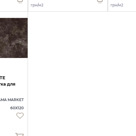
грн/м2
грн/м2
TE
ка для
AMA MARKET
60X120