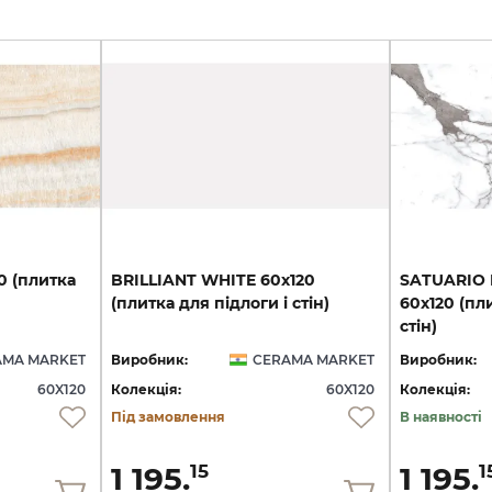
0
(плитка
BRILLIANT
WHITE
60х120
SATUARIO
(плитка
для
підлоги
і
стін)
60х120 (пл
стін)
AMA MARKET
Виробник:
CERAMA MARKET
Виробник:
60X120
Колекція:
60X120
Колекція:
Під замовлення
В наявності
1 195.
1 195.
15
1