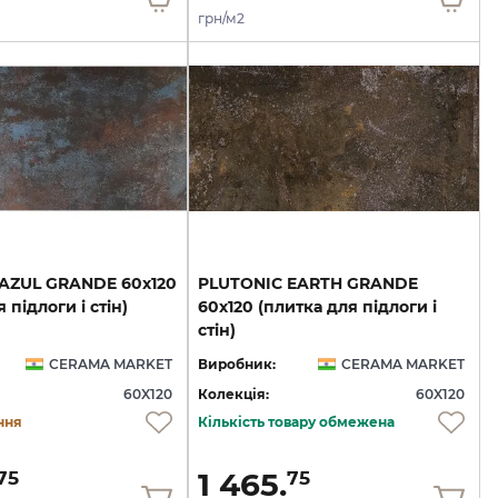
грн/м2
AZUL
GRANDE
60х120
PLUTONIC EARTH GRANDE
я
підлоги
і
стін)
60х120 (плитка для підлоги і
стін)
CERAMA MARKET
Виробник:
CERAMA MARKET
60X120
Колекція:
60X120
ння
Кількість товару обмежена
1 465.
75
75