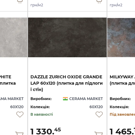
грн/м2
грн/м2
PHITE
DAZZLE ZURICH OXIDE GRANDE
MILKYWAY
(плитка
LAP 60х120 (плитка для підлоги
(плитка
дл
і стін)
AMA MARKET
Виробник:
CERAMA MARKET
Виробник:
60X120
Колекція:
60X120
Колекція:
В наявності
Під замовле
1 330.
1 465.
45