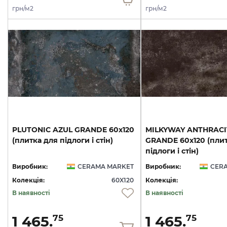
грн/м2
грн/м2
PLUTONIC
AZUL
GRANDE
60х120
MILKYWAY ANTHRACI
(плитка
для
підлоги
і
стін)
GRANDE 60х120 (плит
підлоги і стін)
Виробник:
CERAMA MARKET
Виробник:
CER
Колекція:
60X120
Колекція:
В наявності
В наявності
1 465.
1 465.
75
75