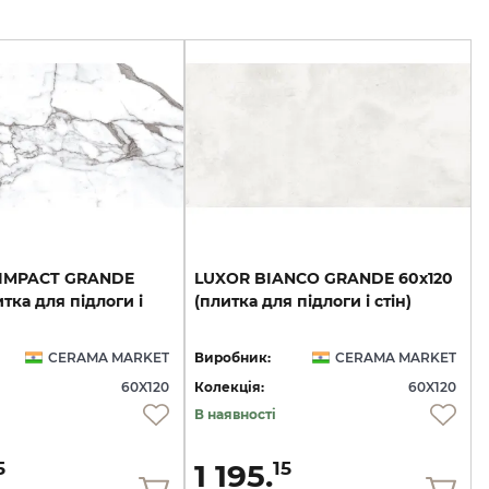
 IMPACT GRANDE
LUXOR
BIANCO
GRANDE
60х120
итка для підлоги і
(плитка
для
підлоги
і
стін)
CERAMA MARKET
Виробник:
CERAMA MARKET
60X120
Колекція:
60X120
В наявності
1 195.
5
15