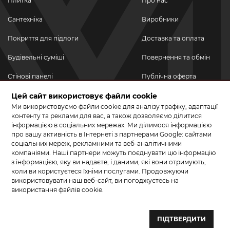
Плитка
Про нас
Сантехніка
Виробники
Покриття для підлоги
Доставка та оплата
Будівельні суміші
Повернення та обмін
Стінові панелі
Публічна оферта
Новинки
Цей сайт використовує файли cookie
Політика
конфіденційності
Ми використовуємо файли cookie для аналізу трафіку, адаптації
Акційні товари
контенту та реклами для вас, а також дозволяємо ділитися
інформацією в соціальних мережах. Ми ділимося інформацією
Акції/Знижки
про вашу активність в Інтернеті з партнерами Google: сайтами
соціальних мереж, рекламними та веб-аналітичними
ПРИЄДНУЙТЕСЬ ДО НАС У СОЦМЕРЕЖАХ
компаніями. Наші партнери можуть поєднувати цю інформацію
з інформацією, яку ви надаєте, і даними, які вони отримують,
коли ви користуєтеся їхніми послугами. Продовжуючи
використовувати наш веб-сайт, ви погоджуєтесь на
використання файлів cookie.
© 2026 КЕРАМА МАРКЕТ. Салон плитки, сантехніки, ламінату та
паркетної дошки.
ПІДТВЕРДИТИ
Створення сайту та розробка сайтів — веб–студія ”Бренд–A“