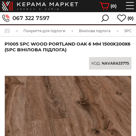
(
0
)
067 322 7597
(0)
Покриття для підлоги
Вінілова підлога
SPC ві
P1005 SPC WOOD PORTLAND OAK 6 ММ 1500Х200Х6
(SPC ВІНІЛОВА ПІДЛОГА)
КОД:
NAVARA33775