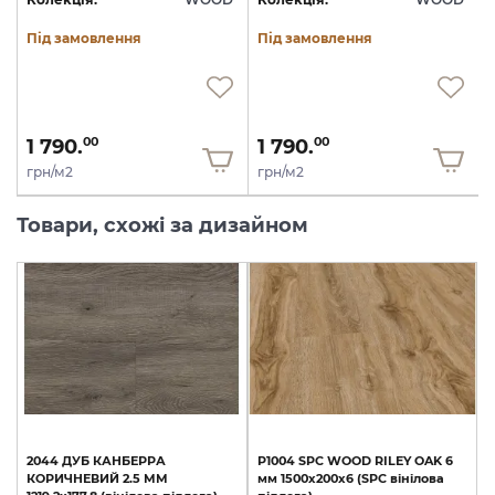
Під замовлення
Під замовлення
1 790.
1 790.
00
00
грн/м2
грн/м2
Товари, схожі за дизайном
2044
ДУБ
КАНБЕРРА
P1004
SPC
WOOD
RILEY
OAK
6
КОРИЧНЕВИЙ
2.5
ММ
мм
1500х200х6
(SPC
вінілова