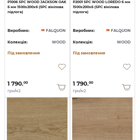
P1006
SPC
WOOD
JACKSON
OAK
P2001
SPC
WOOD
LOREDO
6
мм
6
мм
1500х200х6
(SPC
вінілова
1500х200х6
(SPC
вінілова
підлога)
підлога)
Виробник:
FALQUON
Виробник:
FALQUON
Колекція:
WOOD
Колекція:
WOOD
Під замовлення
Під замовлення
1 790.
1 790.
00
00
грн/м2
грн/м2