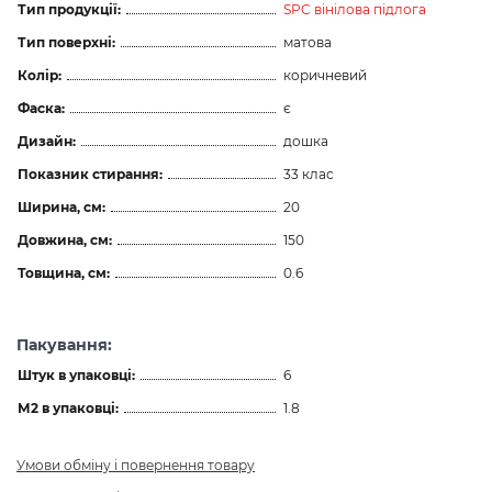
Тип продукції:
SPC вінілова підлога
Тип поверхні:
матова
Колір:
коричневий
Фаска:
є
Дизайн:
дошка
Показник стирання:
33 клас
Ширина, см:
20
Довжина, см:
150
Товщина, см:
0.6
Пакування:
Штук в упаковці:
6
М2 в упаковці:
1.8
Умови обміну і повернення товару