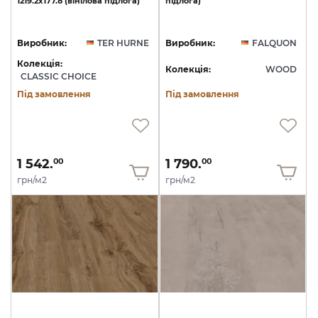
1219.2х177.8
(вінілова
підлога)
підлога)
Виробник:
TER HURNE
Виробник:
FALQUON
Колекція:
Колекція:
WOOD
CLASSIC CHOICE
Під замовлення
Під замовлення
1 542.
1 790.
00
00
грн/м2
грн/м2