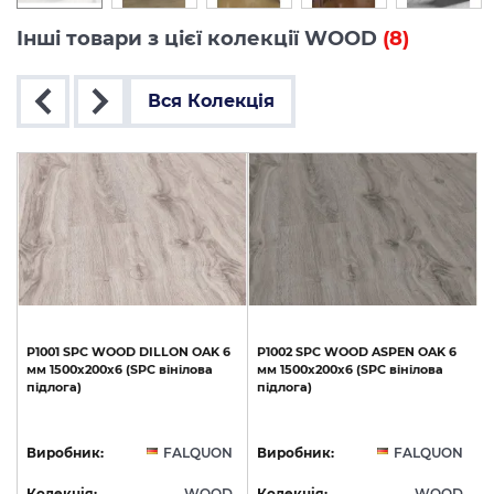
Інші товари з цієї колекції WOOD
(8)
Вся Колекція
P1001
SPC
WOOD
DILLON
OAK
6
P1002
SPC
WOOD
ASPEN
OAK
6
мм
1500х200х6
(SPC
вінілова
мм
1500х200х6
(SPC
вінілова
підлога)
підлога)
N
Виробник:
FALQUON
Виробник:
FALQUON
D
Колекція:
WOOD
Колекція:
WOOD