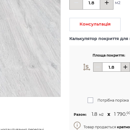
м2
Консультація
Калькулятор покриття для 
Площа покриття:
Потрібна порізка
1.8
х
1 790.
0
Разом:
м2
Товар продається
кратно
з налаштування передачі 