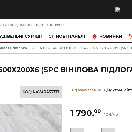
оти консультанта: пн-пт 9:00-19:00
НОВИНКИ
УДІВЕЛЬНІ СУМІШІ
CТІНОВІ ПАНЕЛІ
нілова підлога
P1007 SPC WOOD ICE OAK 6 мм 1500х200х6 (SPC ві
500Х200Х6 (SPC ВІНІЛОВА ПІДЛОГ
Під замовлення
Ціну уточнюйт
КОД:
NAVARA33777
1 790.
00
грн/м2