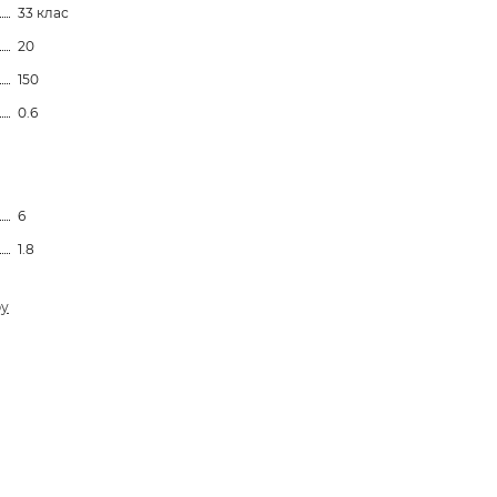
33 клас
20
150
0.6
6
1.8
ру