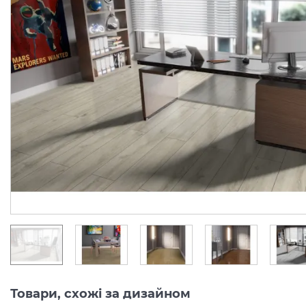
P1006 SPC WOOD
P2001 SPC WOOD
JACKSON OAK 6 мм
LOREDO 6 мм 1500х200
1500х200х6 (SPC вінілова підлога)
(SPC вінілова підлога)
Виробник:
FALQUON
Виробник:
FALQU
Колекція:
WOOD
Колекція:
WO
Під замовлення
Під замовлення
1 790.
1 790.
00
00
грн/м2
грн/м2
Товари, схожі за дизайном