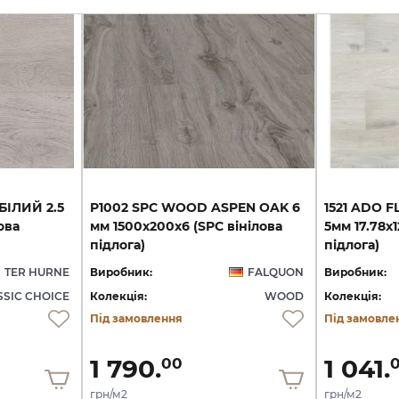
БІЛИЙ 2.5
P1002 SPC WOOD ASPEN OAK 6
1521 ADO 
ова
мм 1500х200х6 (SPC вінілова
5мм 17.78х1
підлога)
підлога)
TER HURNE
Виробник:
FALQUON
Виробник:
SSIC CHOICE
Колекція:
WOOD
Колекція:
Під замовлення
Під замовле
1 790.
1 041.
00
грн/м2
грн/м2