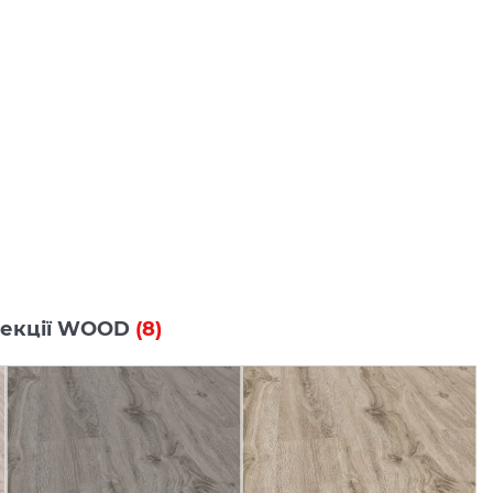
олекції WOOD
(8)