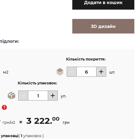
Додати
в кошик
3D дизайн
підлоги:
Кількість покриття:
м2
шт.
Кількість упаковок:
уп.
3 222.
00
=
0
грн/м2
грн
 упаковці
(
1
упаковок
)