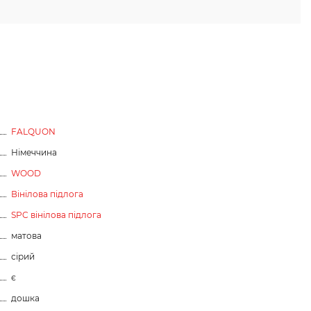
FALQUON
Німеччина
WOOD
Вінілова підлога
SPC вінілова підлога
матова
сірий
є
дошка