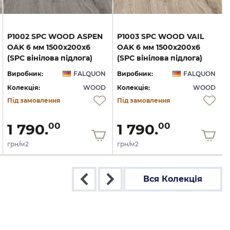
P1002 SPC WOOD ASPEN
P1003 SPC WOOD VAIL
OAK 6 мм 1500х200х6
OAK 6 мм 1500х200х6
(SPC вінілова підлога)
(SPC вінілова підлога)
Виробник:
FALQUON
Виробник:
FALQUON
Колекція:
WOOD
Колекція:
WOOD
Під замовлення
Під замовлення
1 790.
1 790.
00
00
грн/м2
грн/м2
Вся Колекція