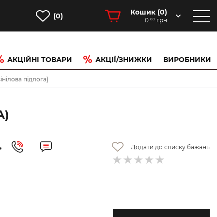
Кошик (
0
)
(0)
0.
грн
00
АКЦІЙНІ ТОВАРИ
АКЦІЇ/ЗНИЖКИ
ВИРОБНИКИ
нілова підлога)
А)
Додати до списку бажань
е