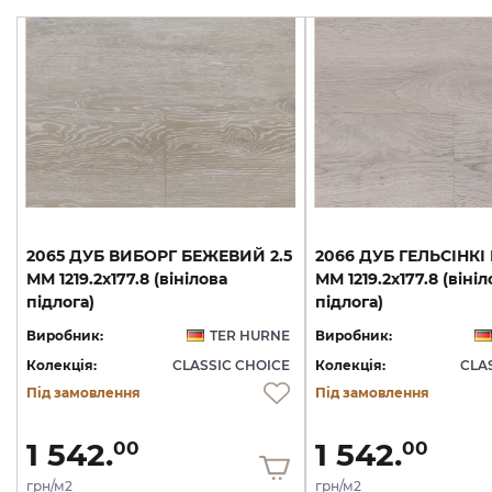
2065 ДУБ ВИБОРГ БЕЖЕВИЙ 2.5
2066 ДУБ ГЕЛЬСІНКІ 
ММ 1219.2х177.8 (вінілова
ММ 1219.2х177.8 (вініл
підлога)
підлога)
Виробник:
TER HURNE
Виробник:
Колекція:
CLASSIC CHOICE
Колекція:
CLA
Під замовлення
Під замовлення
1 542.
1 542.
00
00
грн/м2
грн/м2