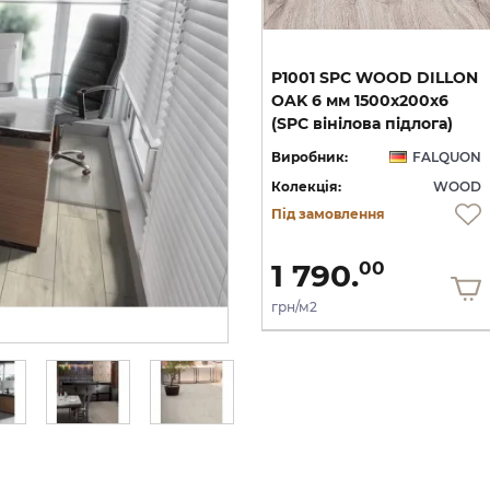
P2002 SPC WOOD CALA 6
P1001 SPC WOOD DILLON
х6
мм 1500х200х6 (SPC
OAK 6 мм 1500х200х6
вінілова підлога)
(SPC вінілова підлога)
ON
Виробник:
FALQUON
Виробник:
FALQUON
OD
Колекція:
WOOD
Колекція:
WOOD
Під замовлення
Під замовлення
1 790.
1 790.
00
00
грн/м2
грн/м2