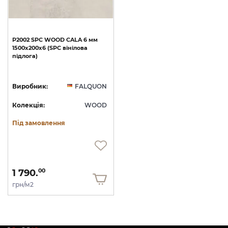
P2002
SPC
WOOD
CALA
6
мм
1500х200х6
(SPC
вінілова
підлога)
Виробник:
FALQUON
Колекція:
WOOD
Під замовлення
1 790.
00
грн/м2