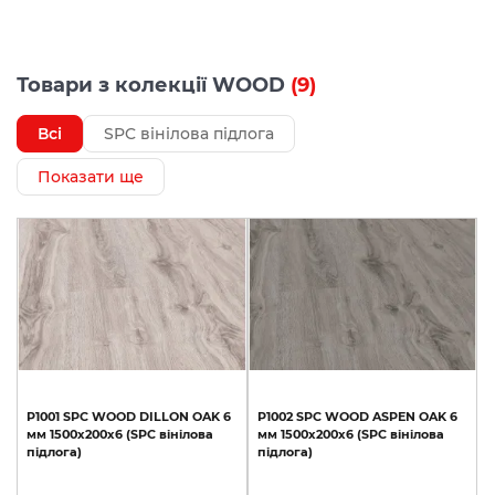
Товари з колекції WOOD
(9)
Всі
SPC вінілова підлога
Показати ще
P1001
SPC
WOOD
DILLON
OAK
6
P1002
SPC
WOOD
ASPEN
OAK
6
мм
1500х200х6
(SPC
вінілова
мм
1500х200х6
(SPC
вінілова
підлога)
підлога)