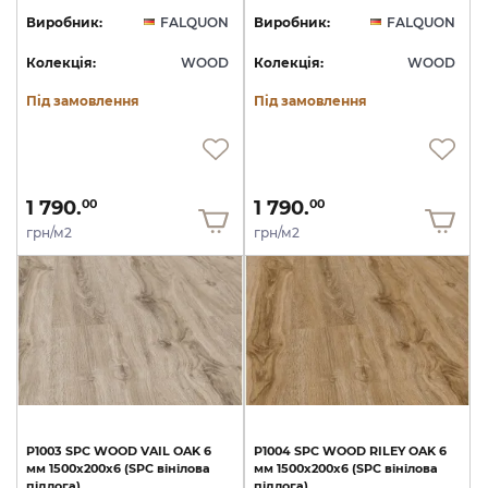
Виробник:
FALQUON
Виробник:
FALQUON
Колекція:
WOOD
Колекція:
WOOD
Під замовлення
Під замовлення
1 790.
1 790.
00
00
грн/м2
грн/м2
P1003
SPC
WOOD
VAIL
OAK
6
P1004
SPC
WOOD
RILEY
OAK
6
мм
1500х200х6
(SPC
вінілова
мм
1500х200х6
(SPC
вінілова
підлога)
підлога)