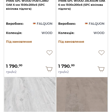
P1005
SPC
WOOD
PORTLAND
P1006
SPC
WOOD
JACKSON
OAK
OAK
6
мм
1500х200х6
(SPC
6
мм
1500х200х6
(SPC
вінілова
вінілова
підлога)
підлога)
Виробник:
FALQUON
Виробник:
FALQUON
Колекція:
WOOD
Колекція:
WOOD
Під замовлення
Під замовлення
1 790.
1 790.
00
00
грн/м2
грн/м2