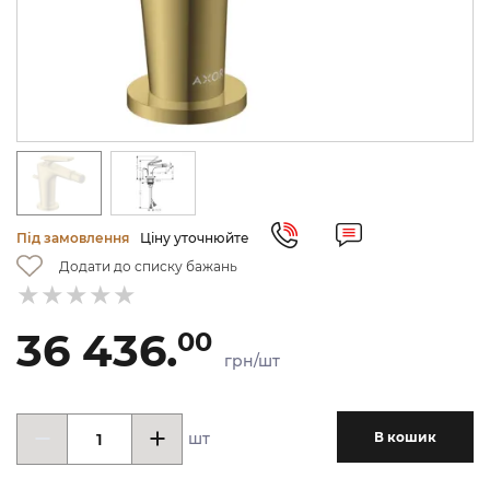
Під замовлення
Ціну уточнюйте
Додати до списку бажань
36 436.
00
грн/шт
шт
В кошик