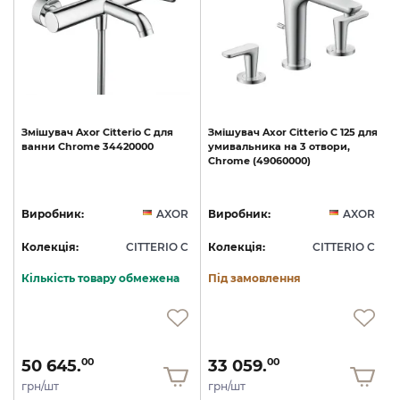
Змішувач
Axor
Citterio
C
для
Змішувач
Axor
Citterio
C
125
для
ванни
Chrome
34420000
умивальника
на
3
отвори,
Chrome
(49060000)
R
Виробник:
AXOR
Виробник:
AXOR
C
Колекція:
CITTERIO C
Колекція:
CITTERIO C
Кількість товару обмежена
Під замовлення
50 645.
33 059.
00
00
грн/шт
грн/шт