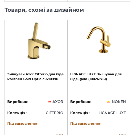
Товари, схожі за дизайном
Змішувач
Axor
Citterio
для
біде
LIGNAGE
LUXE
Змішувач
для
Polished
Gold
Optic
39210990
біде,
gold
(100241761)
Виробник:
AXOR
Виробник:
NOKEN
Колекція:
CITTERIO
Колекція:
LIGNAGE LUXE
Під замовлення
Під замовлення