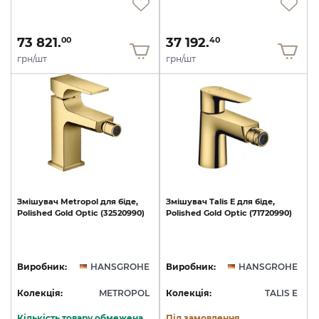
73 821.
37 192.
00
40
грн/шт
грн/шт
Змішувач
Metropol
для
біде,
Змішувач
Talis
E
для
біде,
Polished
Gold
Optic
(32520990)
Polished
Gold
Optic
(71720990)
Виробник:
HANSGROHE
Виробник:
HANSGROHE
Колекція:
METROPOL
Колекція:
TALIS E
Кількість товару обмежена
Під замовлення