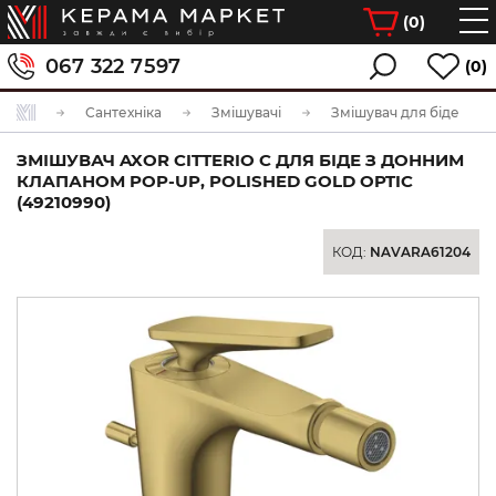
(
0
)
067 322 7597
(0)
Сантехніка
Змішувачі
Змішувач для біде
ЗМІШУВАЧ AXOR CITTERIO C ДЛЯ БІДЕ З ДОННИМ
КЛАПАНОМ POP-UP, POLISHED GOLD OPTIC
(49210990)
КОД:
NAVARA61204