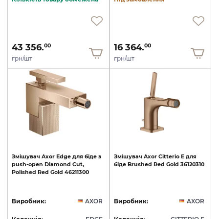
43 356.
16 364.
00
00
грн/шт
грн/шт
Змішувач
Axor
Edge
для
біде
з
Змішувач
Axor
Citterio
E
для
push-open
Diamond
Cut,
біде
Brushed
Red
Gold
36120310
Polished
Red
Gold
46211300
Виробник:
AXOR
Виробник:
AXOR