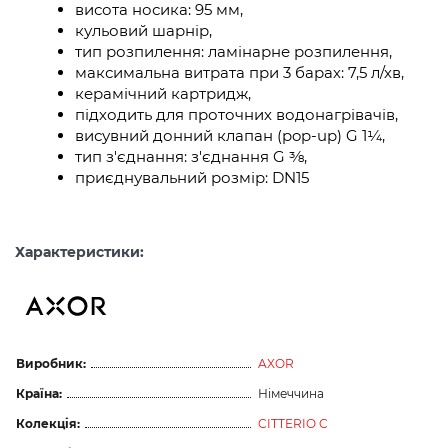
висота носика: 95 мм,
кульовий шарнір,
тип розпилення: ламінарне розпилення,
максимальна витрата при 3 барах: 7,5 л/хв,
керамічний картридж,
підходить для проточних водонагрівачів,
висувний донний клапан (pop-up) G 1¼,
тип з'єднання: з'єднання G ⅜,
приєднувальний розмір: DN15
Характеристики:
Виробник:
AXOR
Країна:
Німеччина
Колекція:
CITTERIO C