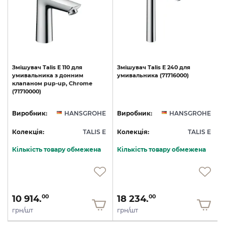
Змішувач
Talis
E
110
для
Змішувач
Talis
E
240
для
t
умивальника
з
донним
умивальника
(71716000)
клапаном
pup-up,
Chrome
(71710000)
E
Виробник:
HANSGROHE
Виробник:
HANSGROHE
E
Колекція:
TALIS E
Колекція:
TALIS E
Кількість товару обмежена
Кількість товару обмежена
10 914.
18 234.
00
00
грн/шт
грн/шт