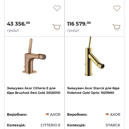
43 356.
116 579.
00
00
грн/шт
грн/шт
Змішувач
Axor
Citterio
E
для
Змішувач
Axor
Starck
для
біде
біде
Brushed
Red
Gold
36120310
Polished
Gold
Optic
10211990
Виробник:
AXOR
Виробник:
AXOR
Колекція:
CITTERIO E
Колекція:
STARCK