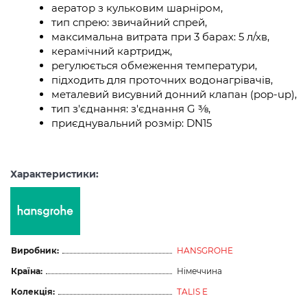
аератор з кульковим шарніром,
тип спрею: звичайний спрей,
максимальна витрата при 3 барах: 5 л/хв,
керамічний картридж,
регулюється обмеження температури,
підходить для проточних водонагрівачів,
металевий висувний донний клапан (pop-up),
тип з'єднання: з'єднання G ⅜,
приєднувальний розмір: DN15
Характеристики:
Виробник:
HANSGROHE
Країна:
Німеччина
Колекція:
TALIS E