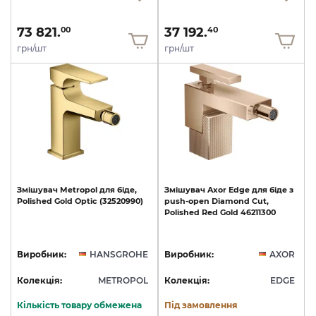
73 821.
37 192.
00
40
грн/шт
грн/шт
Змішувач
Metropol
для
біде,
Змішувач
Axor
Edge
для
біде
з
Polished
Gold
Optic
(32520990)
push-open
Diamond
Cut,
Polished
Red
Gold
46211300
Виробник:
HANSGROHE
Виробник:
AXOR
Колекція:
METROPOL
Колекція:
EDGE
Кількість товару обмежена
Під замовлення