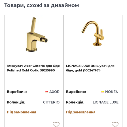
Товари, схожі за дизайном
Змішувач
Axor
Citterio
для
біде
LIGNAGE
LUXE
Змішувач
для
Polished
Gold
Optic
39210990
біде,
gold
(100241761)
Виробник:
AXOR
Виробник:
NOKEN
Колекція:
CITTERIO
Колекція:
LIGNAGE LUXE
Під замовлення
Під замовлення