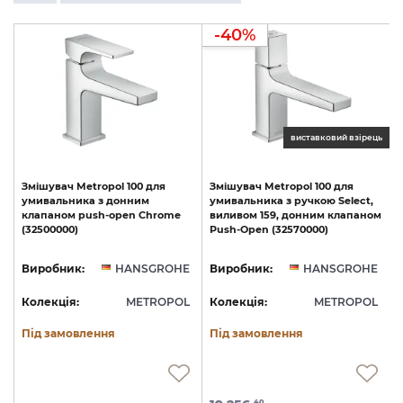
-40%
ць
виставковий взірець
Змішувач
Metropol
100
для
Змішувач
Metropol
100
для
умивальника
з
донним
умивальника
з
ручкою
Select,
клапаном
push-open
Chrome
виливом
159,
донним
клапаном
з
(32500000)
Push-Open
(32570000)
(
E
Виробник:
HANSGROHE
Виробник:
HANSGROHE
L
Колекція:
METROPOL
Колекція:
METROPOL
Під замовлення
Під замовлення
40