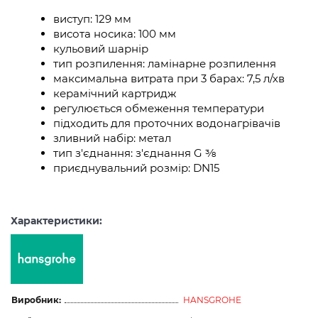
виступ: 129 мм
висота носика: 100 мм
кульовий шарнір
тип розпилення: ламінарне розпилення
максимальна витрата при 3 барах: 7,5 л/хв
керамічний картридж
регулюється обмеження температури
підходить для проточних водонагрівачів
зливний набір: метал
тип з'єднання: з'єднання G ⅜
приєднувальний розмір: DN15
Характеристики:
Виробник:
HANSGROHE