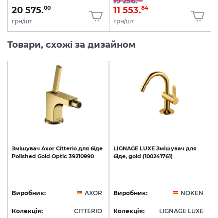
19 256.
20 575.
11 553.
00
84
грн/шт
грн/шт
Товари, схожі за дизайном
Змішувач
Axor
Citterio
для
біде
LIGNAGE
LUXE
Змішувач
для
Polished
Gold
Optic
39210990
біде,
gold
(100241761)
Виробник:
AXOR
Виробник:
NOKEN
Колекція:
CITTERIO
Колекція:
LIGNAGE LUXE