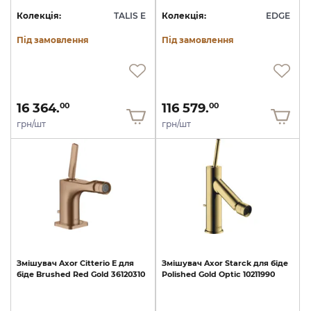
Колекція:
TALIS E
Колекція:
EDGE
Під замовлення
Під замовлення
16 364.
116 579.
00
00
грн/шт
грн/шт
Змішувач
Axor
Citterio
E
для
Змішувач
Axor
Starck
для
біде
біде
Brushed
Red
Gold
36120310
Polished
Gold
Optic
10211990