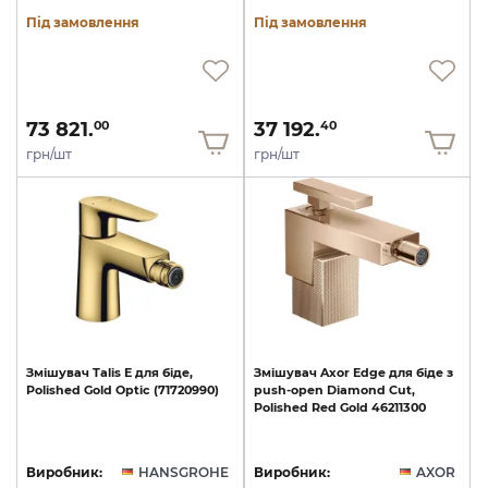
Під замовлення
Під замовлення
73 821.
37 192.
00
40
грн/шт
грн/шт
Змішувач
Talis
E
для
біде,
Змішувач
Axor
Edge
для
біде
з
Polished
Gold
Optic
(71720990)
push-open
Diamond
Cut,
Polished
Red
Gold
46211300
Виробник:
HANSGROHE
Виробник:
AXOR