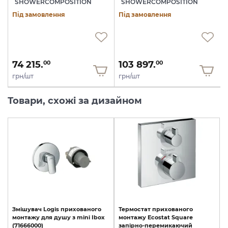
SHOWERCOMPOSITION
SHOWERCOMPOSITION
Під замовлення
Під замовлення
74 215.
103 897.
00
00
грн/шт
грн/шт
Товари, схожі за дизайном
Змішувач
Logis
прихованого
Термостат прихованого
монтажу
для
душу
з
mini
Ibox
монтажу Ecostat Square
(71666000)
запірно-перемикаючий