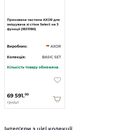
Прихована
частина
AXOR
для
змішувача
зі
стіни
Select
на
3
функції
(18311180)
Виробник:
AXOR
Колекція:
BASIC SET
Кількість товару обмежена
69 591.
00
грн/шт
Інтер'єри з цієї колекції