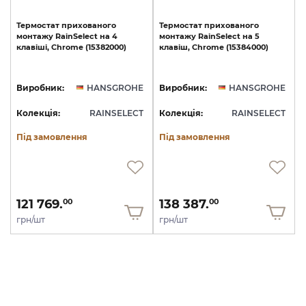
Термостат
прихованого
Термостат
прихованого
монтажу
RainSelect
на
4
монтажу
RainSelect
на
5
клавіші,
Chrome
(15382000)
клавіш,
Chrome
(15384000)
Виробник:
HANSGROHE
Виробник:
HANSGROHE
Колекція:
RAINSELECT
Колекція:
RAINSELECT
Під замовлення
Під замовлення
121 769.
138 387.
00
00
грн/шт
грн/шт