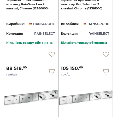
Термостат
прихованого
Термостат
прихованого
монтажу
RainSelect
на
2
монтажу
RainSelect
на
3
клавіші,
Chrome
(15380000)
клавіші,
Chrome
(15381000)
Виробник:
HANSGROHE
Виробник:
HANSGROHE
Колекція:
RAINSELECT
Колекція:
RAINSELECT
Кількість товару обмежена
Кількість товару обмежена
88 518.
105 150.
00
00
грн/шт
грн/шт