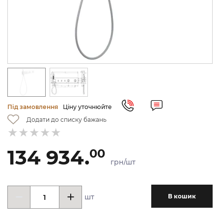
Під замовлення
Ціну уточнюйте
Додати до списку бажань
134 934.
00
грн/шт
шт
В кошик