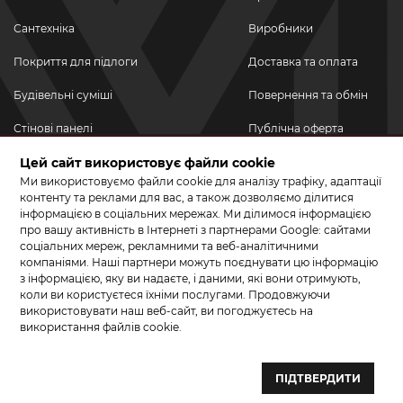
Сантехніка
Виробники
Покриття для підлоги
Доставка та оплата
Будівельні суміші
Повернення та обмін
Стінові панелі
Публічна оферта
Новинки
Цей сайт використовує файли cookie
Політика
конфіденційності
Ми використовуємо файли cookie для аналізу трафіку, адаптації
Акційні товари
контенту та реклами для вас, а також дозволяємо ділитися
інформацією в соціальних мережах. Ми ділимося інформацією
Акції/Знижки
про вашу активність в Інтернеті з партнерами Google: сайтами
соціальних мереж, рекламними та веб-аналітичними
ПРИЄДНУЙТЕСЬ ДО НАС У СОЦМЕРЕЖАХ
компаніями. Наші партнери можуть поєднувати цю інформацію
з інформацією, яку ви надаєте, і даними, які вони отримують,
коли ви користуєтеся їхніми послугами. Продовжуючи
використовувати наш веб-сайт, ви погоджуєтесь на
використання файлів cookie.
© 2026 КЕРАМА МАРКЕТ. Салон плитки, сантехніки, ламінату та
паркетної дошки.
ПІДТВЕРДИТИ
Створення сайту та розробка сайтів — веб–студія ”Бренд–A“