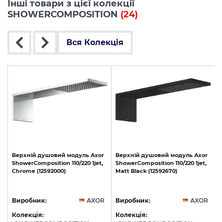
Інші товари з цієї колекції
SHOWERCOMPOSITION
(24)
Вся Колекція
Верхній
душовий
модуль
Axor
Верхній
душовий
модуль
Axor
ShowerComposition
110/220
1jet,
ShowerComposition
110/220
1jet,
Chrome
(12592000)
Matt
Black
(12592670)
(
R
Виробник:
AXOR
Виробник:
AXOR
Колекція:
Колекція: