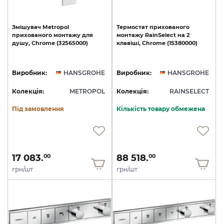
Змішувач
Metropol
Термостат
прихованого
прихованого
монтажу
для
монтажу
RainSelect
на
2
душу,
Chrome
(32565000)
клавіші,
Chrome
(15380000)
Виробник:
HANSGROHE
Виробник:
HANSGROHE
Колекція:
METROPOL
Колекція:
RAINSELECT
Під замовлення
Кількість товару обмежена
17 083.
88 518.
00
00
грн/шт
грн/шт