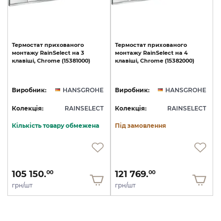
Термостат
прихованого
Термостат
прихованого
монтажу
RainSelect
на
3
монтажу
RainSelect
на
4
клавіші,
Chrome
(15381000)
клавіші,
Chrome
(15382000)
Виробник:
HANSGROHE
Виробник:
HANSGROHE
Колекція:
RAINSELECT
Колекція:
RAINSELECT
Кількість товару обмежена
Під замовлення
105 150.
121 769.
00
00
грн/шт
грн/шт