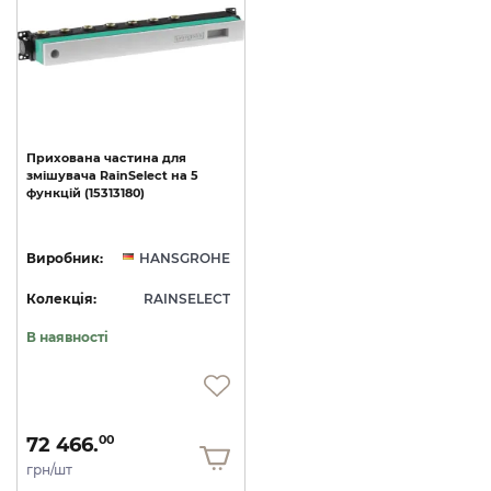
Прихована
частина
для
змішувача
RainSelect
на
5
функцій
(15313180)
Виробник:
HANSGROHE
Колекція:
RAINSELECT
В наявності
72 466.
00
грн/шт