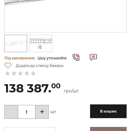
Під замовлення
Ціну уточнюйте
Додати до списку бажань
138 387.
00
грн/шт
шт
В кошик