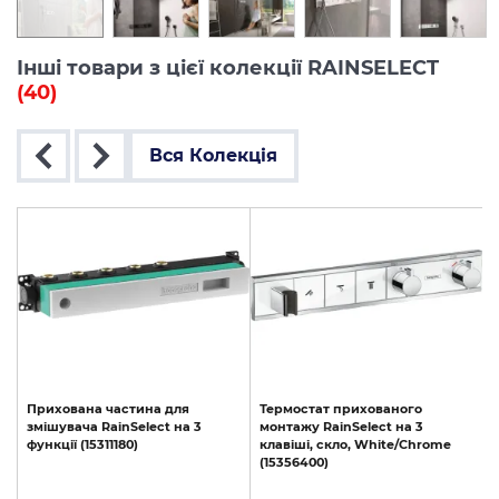
Інші товари з цієї колекції RAINSELECT
(40)
Вся Колекція
Прихована
частина
для
Термостат
прихованого
змішувача
RainSelect
на
3
монтажу
RainSelect
на
3
функції
(15311180)
клавіші,
скло,
White/Chrome
(15356400)