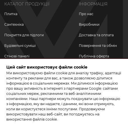
КАТАЛОГ ПРОДУКЦІЇ
ІНФОРМАЦІЯ
Плитка
Про нас
Сантехніка
Виробники
Покриття для підлоги
Доставка та оплата
Будівельні суміші
Повернення та обмін
Стінові панелі
Публічна оферта
Новинки
Цей сайт використовує файли cookie
Політика
конфіденційності
Ми використовуємо файли cookie для аналізу трафіку, адаптації
Акційні товари
контенту та реклами для вас, а також дозволяємо ділитися
інформацією в соціальних мережах. Ми ділимося інформацією
Акції/Знижки
про вашу активність в Інтернеті з партнерами Google: сайтами
соціальних мереж, рекламними та веб-аналітичними
ПРИЄДНУЙТЕСЬ ДО НАС У СОЦМЕРЕЖАХ
компаніями. Наші партнери можуть поєднувати цю інформацію
з інформацією, яку ви надаєте, і даними, які вони отримують,
коли ви користуєтеся їхніми послугами. Продовжуючи
використовувати наш веб-сайт, ви погоджуєтесь на
використання файлів cookie.
© 2026 КЕРАМА МАРКЕТ. Салон плитки, сантехніки, ламінату та