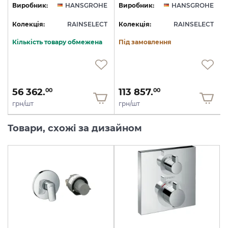
E
Виробник:
HANSGROHE
Виробник:
HANSGROHE
T
Колекція:
RAINSELECT
Колекція:
RAINSELECT
Кількість товару обмежена
Під замовлення
56 362.
113 857.
00
00
грн/шт
грн/шт
Товари, схожі за дизайном