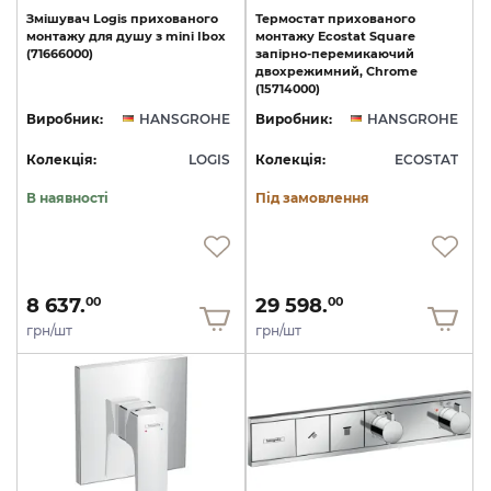
Змішувач
Logis
прихованого
Термостат прихованого
монтажу
для
душу
з
mini
Ibox
монтажу Ecostat Square
(71666000)
запірно-перемикаючий
двохрежимний, Chrome
(15714000)
Виробник:
HANSGROHE
Виробник:
HANSGROHE
Колекція:
LOGIS
Колекція:
ECOSTAT
В наявності
Під замовлення
8 637.
29 598.
00
00
грн/шт
грн/шт