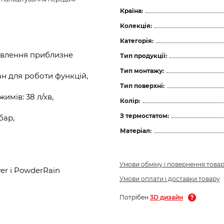
Країна:
Колекція:
Категорія:
новлення приблизне
Тип продукції:
Тип монтажу:
н для роботи функцій,
Тип поверхні:
имів: 38 л/хв,
Колір:
З термостатом:
бар,
Матеріал:
Умови обміну і повернення това
er і PowderRain
Умови оплати і доставки товару
Потрібен
3D дизайн