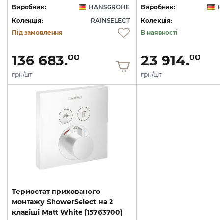
Виробник:
HANSGROHE
Виробник:
Колекція:
RAINSELECT
Колекція:
Під замовлення
В наявності
136 683.
23 914.
00
00
грн/шт
грн/шт
Термостат прихованого
монтажу ShowerSelect на 2
клавіші Matt White (15763700)