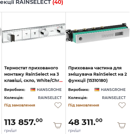
олекції RAINSELECT
(40)
Термостат прихованого
Прихована частина для
монтажу RainSelect на 3
змішувача RainSelect на 2
клавіші, скло, White/Chrome (15356400)
функції (15310180)
Виробник:
HANSGROHE
Виробник:
HANSGROHE
Колекція:
RAINSELECT
Колекція:
RAINSELECT
Під замовлення
Під замовлення
113 857.
48 311.
00
00
грн/шт
грн/шт