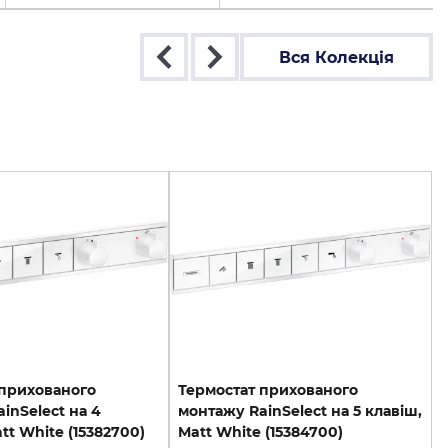
Вся Колекція
 прихованого
Термостат прихованого
inSelect на 4
монтажу RainSelect на 5 клавіш,
tt White (15382700)
Matt White (15384700)