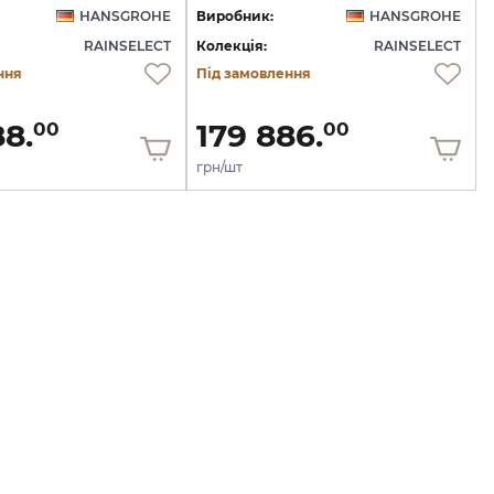
HANSGROHE
Виробник:
HANSGROHE
RAINSELECT
Колекція:
RAINSELECT
ння
Під замовлення
88.
179 886.
00
00
грн/шт