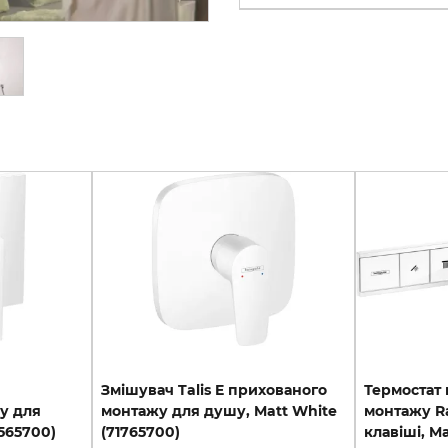
Змішувач Talis E прихованого
Термостат
у для
монтажу для душу, Matt White
монтажу Ra
565700)
(71765700)
клавіші, Ma