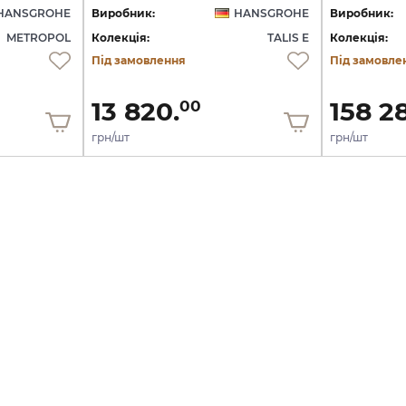
HANSGROHE
Виробник:
HANSGROHE
Виробник:
METROPOL
Колекція:
TALIS E
Колекція:
Під замовлення
Під замовле
13 820.
158 2
00
грн/шт
грн/шт