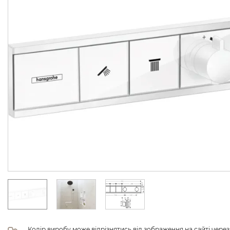
Колір виробу може відрізнятись від зображення на сайті чере