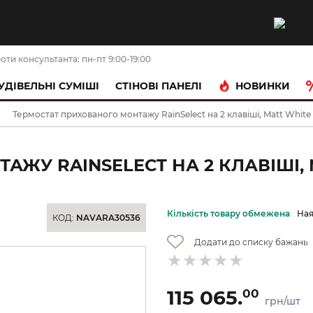
оти консультанта: пн-пт 9:00-19:00
НОВИНКИ
УДІВЕЛЬНІ СУМІШІ
CТІНОВІ ПАНЕЛІ
Термостат прихованого монтажу RainSelect на 2 клавіші, Matt White 
ЖУ RAINSELECT НА 2 КЛАВІШІ, M
Кількість товару обмежена
Ная
КОД:
NAVARA30536
Додати до списку бажань
115 065.
00
грн/шт