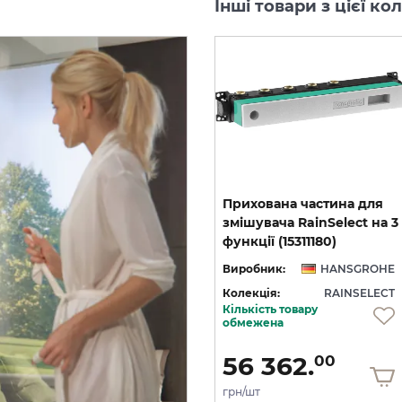
Інші товари з цієї к
Термостат прихованого
Прихована частина для
а 5
монтажу RainSelect на 3
змішувача RainSelect на 3
клавіші, скло, Chrome (15356000)
функції (15311180)
HE
Виробник:
HANSGROHE
Виробник:
HANSGROHE
CT
Колекція:
RAINSELECT
Колекція:
RAINSELECT
Кількість товару
Під замовлення
обмежена
113 857.
56 362.
00
00
грн/шт
грн/шт