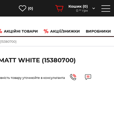
Кошик (
0
)
(0)
0.
грн
00
АКЦІЙНІ ТОВАРИ
АКЦІЇ/ЗНИЖКИ
ВИРОБНИКИ
(15380700)
ATT WHITE (15380700)
вність товару уточнюйте в консультанта