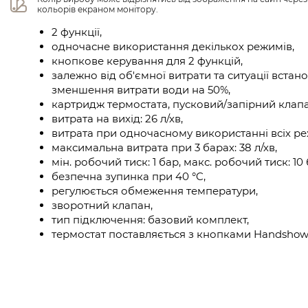
кольорів екраном монітору.
2 функції,
одночасне використання декількох режимів,
кнопкове керування для 2 функцій,
залежно від об'ємної витрати та ситуації вста
зменшення витрати води на 50%,
картридж термостата, пусковий/запірний клапа
витрата на вихід: 26 л/хв,
витрата при одночасному використанні всіх реж
максимальна витрата при 3 барах: 38 л/хв,
мін. робочий тиск: 1 бар, макс. робочий тиск: 10 
безпечна зупинка при 40 °C,
регулюється обмеження температури,
зворотний клапан,
тип підключення: базовий комплект,
термостат поставляється з кнопками Handshow