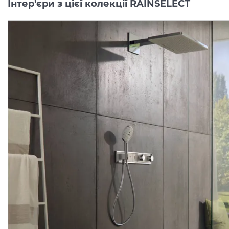
Інтер'єри з цієї колекції RAINSELECT
Термостат прихованого
Прихована частина для
монтажу RainSelect на 5
змішувача RainSelect н
клавіш, Matt White (15384700)
функцій (15313180)
Виробник:
HANSGROHE
Виробник:
HANSGRO
Колекція:
RAINSELECT
Колекція:
RAINSELE
Під замовлення
В наявності
179 886.
72 466.
00
00
грн/шт
грн/шт