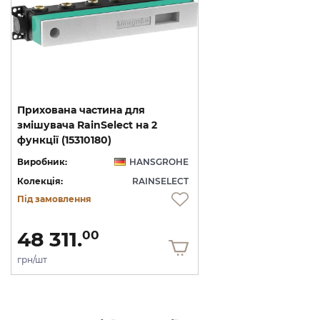
Прихована частина для
змішувача RainSelect на 2
функції (15310180)
Виробник:
HANSGROHE
Колекція:
RAINSELECT
Під замовлення
48 311.
00
грн/шт