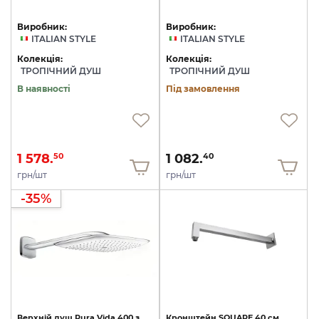
Виробник:
Виробник:
ITALIAN STYLE
ITALIAN STYLE
Колекція:
Колекція:
ТРОПІЧНИЙ ДУШ
ТРОПІЧНИЙ ДУШ
В наявності
Під замовлення
1 578.
1 082.
50
40
грн/шт
грн/шт
-35%
Верхній
душ
Pura
Vida
400
з
Кронштейн
SQUARE
40
см,