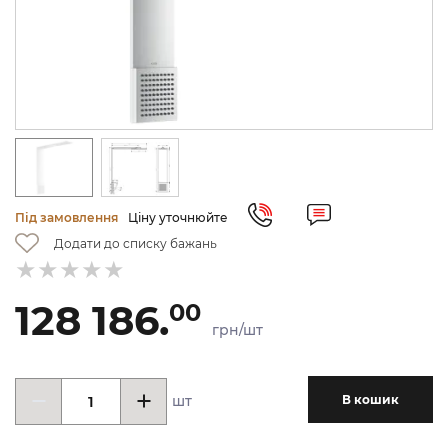
Під замовлення
Ціну уточнюйте
Додати до списку бажань
128 186.
00
грн/шт
шт
В кошик