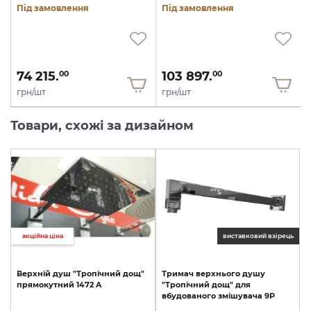
Під замовлення
Під замовлення
74 215.
103 897.
00
00
грн/шт
грн/шт
Товари, схожі за дизайном
акційна ціна
виставковий взірець
Верхній
душ
"Тропічний
дощ"
Тримач
верхнього
душу
прямокутний
1472
A
"Тропічний
дощ"
для
вбудованого
змішувача
9P