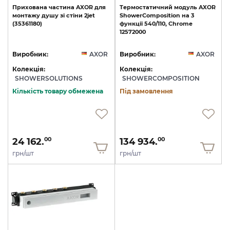
Прихована
частина
AXOR
для
Tермостатичний
модуль
AXOR
монтажу
душу
зі
стіни
2jet
ShowerComposition
на
3
(35361180)
функції
540/110,
Chrome
12572000
Виробник:
AXOR
Виробник:
AXOR
Колекція:
Колекція:
SHOWERSOLUTIONS
SHOWERCOMPOSITION
Кількість товару обмежена
Під замовлення
24 162.
134 934.
00
00
грн/шт
грн/шт