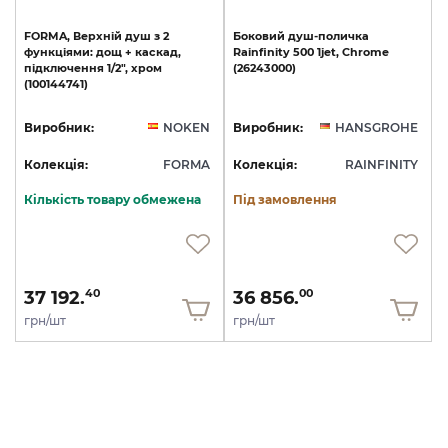
FORMA,
Верхній
душ
з
2
Боковий
душ-поличка
функціями:
дощ
+
каскад,
Rainfinity
500
1jet,
Chrome
підключення
1/2",
хром
(26243000)
(100144741)
Виробник:
NOKEN
Виробник:
HANSGROHE
Колекція:
FORMA
Колекція:
RAINFINITY
Кількість товару обмежена
Під замовлення
37 192.
36 856.
40
00
грн/шт
грн/шт