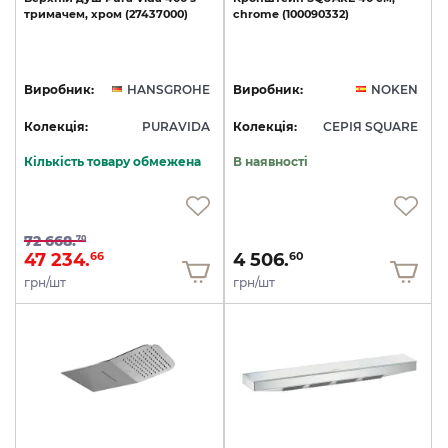
тримачем,
хром
(27437000)
chrome
(100090332)
Виробник:
HANSGROHE
Виробник:
NOKEN
Колекція:
PURAVIDA
Колекція:
СЕРІЯ SQUARE
Кількість товару обмежена
В наявності
72 668.
70
47 234.
4 506.
66
60
грн/шт
грн/шт