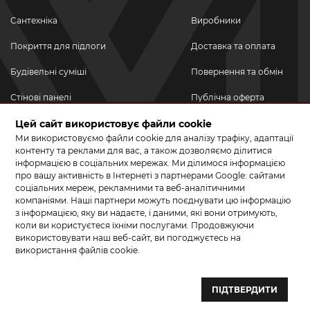
Сантехніка
Виробники
Покриття для підлоги
Доставка та оплата
Будівельні суміші
Повернення та обмін
Стінові панелі
Публічна оферта
Цей сайт використовує файли cookie
Новинки
Політика
конфіденційності
Ми використовуємо файли cookie для аналізу трафіку, адаптації
Акційні товари
контенту та реклами для вас, а також дозволяємо ділитися
інформацією в соціальних мережах. Ми ділимося інформацією
Акції/Знижки
про вашу активність в Інтернеті з партнерами Google: сайтами
соціальних мереж, рекламними та веб-аналітичними
ПРИЄДНУЙТЕСЬ ДО НАС У СОЦМЕРЕЖАХ
компаніями. Наші партнери можуть поєднувати цю інформацію
з інформацією, яку ви надаєте, і даними, які вони отримують,
коли ви користуєтеся їхніми послугами. Продовжуючи
використовувати наш веб-сайт, ви погоджуєтесь на
використання файлів cookie.
© 2026 КЕРАМА МАРКЕТ. Салон плитки, сантехніки, ламінату та
паркетної дошки.
ПІДТВЕРДИТИ
Створення сайту та розробка сайтів — веб–студія ”Бренд–A“