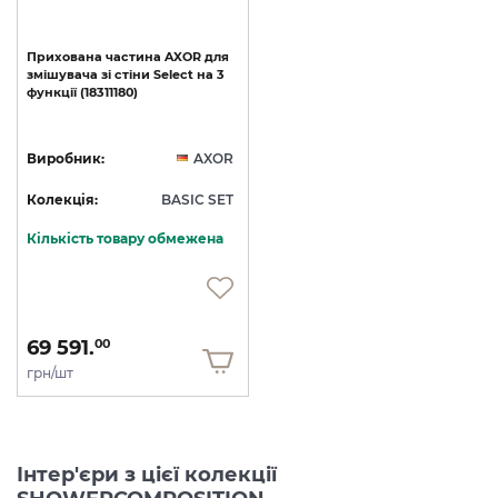
Прихована
частина
AXOR
для
змішувача
зі
стіни
Select
на
3
функції
(18311180)
Виробник:
AXOR
Колекція:
BASIC SET
Кількість товару обмежена
69 591.
00
грн/шт
Інтер'єри з цієї колекції