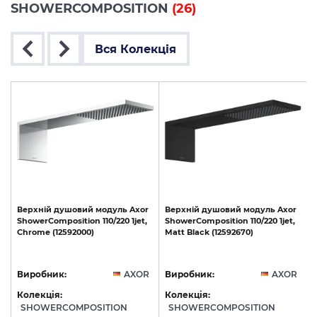
SHOWERCOMPOSITION
(26)
Вся Колекція
Верхній
душовий
модуль
Axor
Верхній
душовий
модуль
Axor
ShowerComposition
110/220
1jet,
ShowerComposition
110/220
1jet,
Chrome
(12592000)
Matt
Black
(12592670)
(
R
Виробник:
AXOR
Виробник:
AXOR
Колекція:
Колекція:
SHOWERCOMPOSITION
SHOWERCOMPOSITION