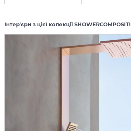
Інтер'єри з цієї колекції SHOWERCOMPOSIT
Tермостатичний модуль
Tермостатичний модул
AXOR ShowerComposition
AXOR ShowerCompositi
на 4 функції 610/110, Chrome 12573000
Виробник:
AXOR
Виробник:
AX
Колекція:
SHOWERCOMPOSITION
Колекція:
SHOWE
Під замовлення
Під замовлення