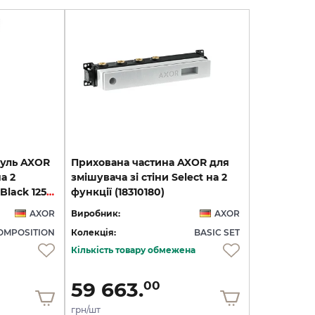
уль AXOR
Прихована частина AXOR для
а 2
змішувача зі стіни Select на 2
функції 470/110, Matt Black 12571670
функції (18310180)
AXOR
Виробник:
AXOR
MPOSITION
Колекція:
BASIC SET
Кількість товару обмежена
59 663.
00
грн/шт