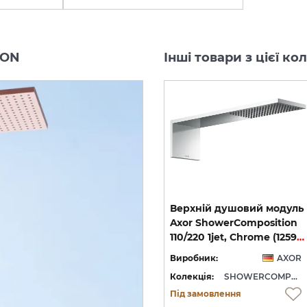
ION
Інші товари з цієї 
ь
Плечовий душ Axor
Верхній душовий модуль
on
ShowerComposition
Axor ShowerComposition
на 4 функції 610/110, Matt Black 12573670
110/110 1jet, Chrome (12596000)
110/220 1jet, Chrome (12592000)
OR
Виробник:
AXOR
Виробник:
AXOR
RCOMPOSITION
Колекція:
SHOWERCOMPOSITION
Колекція:
SHOWERCOMPOSITION
Під замовлення
Під замовлення