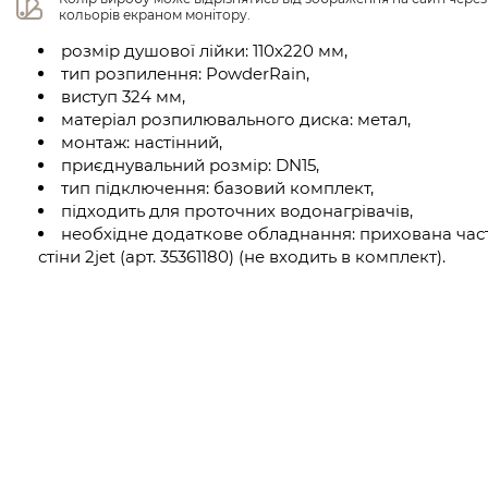
кольорів екраном монітору.
розмір душової лійки: 110х220 мм,
тип розпилення: PowderRain,
виступ 324 мм,
матеріал розпилювального диска: метал,
монтаж: настінний,
приєднувальний розмір: DN15,
тип підключення: базовий комплект,
підходить для проточних водонагрівачів,
необхідне додаткове обладнання: прихована час
стіни 2jet (арт. 35361180) (не входить в комплект).