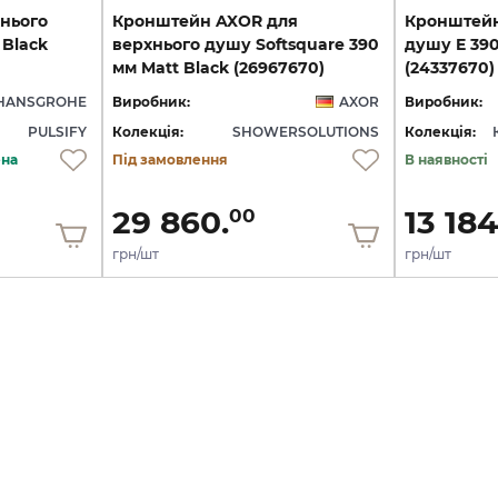
нього
Кронштейн AXOR для
Кронштейн
 Black
верхнього душу Softsquare 390
душу E 390
мм Matt Black (26967670)
(24337670)
HANSGROHE
Виробник:
AXOR
Виробник:
PULSIFY
Колекція:
SHOWERSOLUTIONS
Колекція:
ена
Під замовлення
В наявності
29 860.
13 184
00
грн/шт
грн/шт