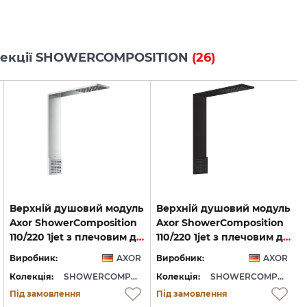
колекції SHOWERCOMPOSITION
(26)
Верхній душовий модуль
Верхній душовий модуль
Axor ShowerComposition
Axor ShowerComposition
110/220 1jet з плечовим душем, Chrome (12593000)
110/220 1jet з плечовим душем, Matt Black (12593670)
Виробник:
AXOR
Виробник:
AXOR
Колекція:
SHOWERCOMPOSITION
Колекція:
SHOWERCOMPOSITION
Під замовлення
Під замовлення