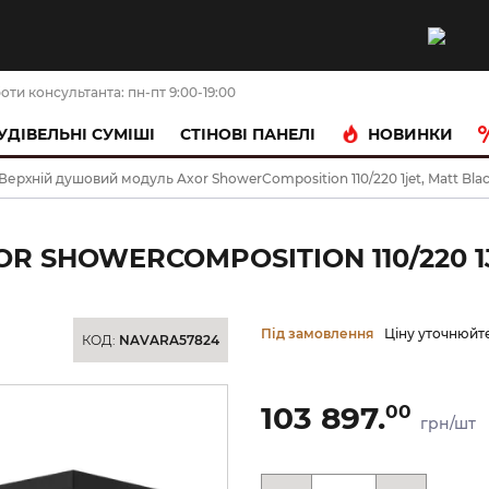
оти консультанта: пн-пт 9:00-19:00
НОВИНКИ
УДІВЕЛЬНІ СУМІШІ
CТІНОВІ ПАНЕЛІ
Верхній душовий модуль Axor ShowerComposition 110/220 1jet, Matt Blac
SHOWERCOMPOSITION 110/220 1JE
Під замовлення
Ціну уточнюйт
КОД:
NAVARA57824
103 897.
00
грн/шт