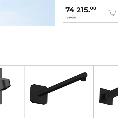
30 363.
74 215.
00
00
грн/шт
грн/шт