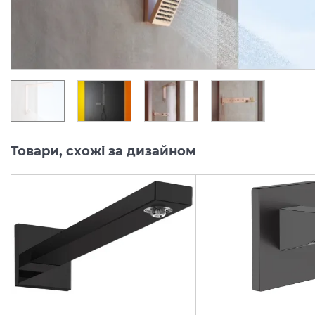
148 430.
207 800.
00
00
грн/шт
грн/шт
Товари, схожі за дизайном