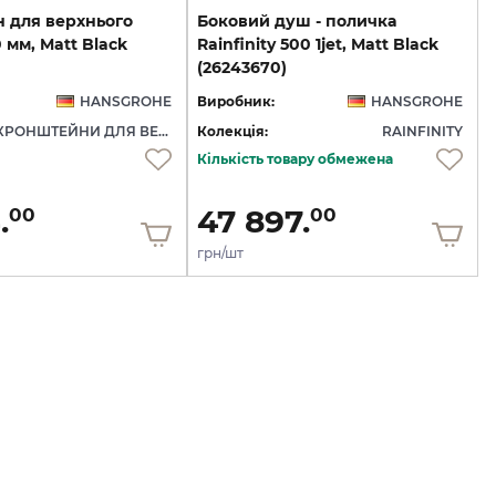
 для верхнього
Боковий душ - поличка
 мм, Matt Black
Rainfinity 500 1jet, Matt Black
(26243670)
HANSGROHE
Виробник:
HANSGROHE
КРОНШТЕЙНИ ДЛЯ ВЕРХНЬОГО ДУШУ
Колекція:
RAINFINITY
Кількість товару обмежена
.
47 897.
00
00
грн/шт