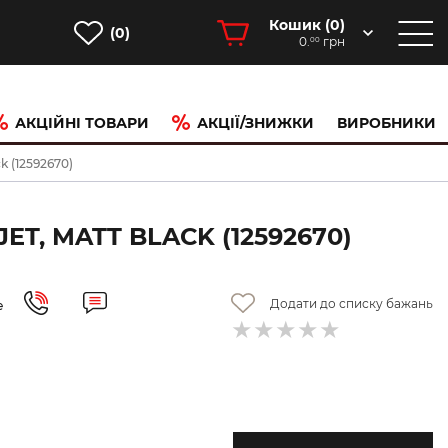
Кошик (
0
)
(0)
0.
грн
00
АКЦІЙНІ ТОВАРИ
АКЦІЇ/ЗНИЖКИ
ВИРОБНИКИ
k (12592670)
T, MATT BLACK (12592670)
Додати до списку бажань
е