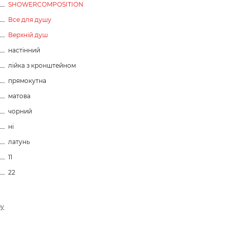
SHOWERCOMPOSITION
Все для душу
Верхній душ
настінний
лійка з кронштейном
прямокутна
матова
чорний
ні
латунь
11
22
ру