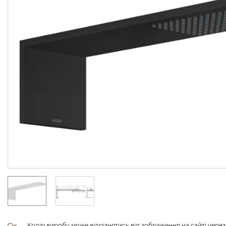
Колір виробу може відрізнятись від зображення на сайті чере