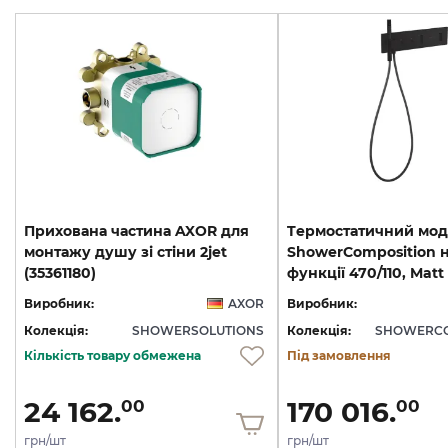
Прихована частина AXOR для
Tермостатичний мод
монтажу душу зі стіни 2jet
ShowerComposition н
(35361180)
Виробник:
AXOR
Виробник:
Колекція:
SHOWERSOLUTIONS
Колекція:
SHOWERCO
Кількість товару обмежена
Під замовлення
24 162.
170 016.
00
00
грн/шт
грн/шт