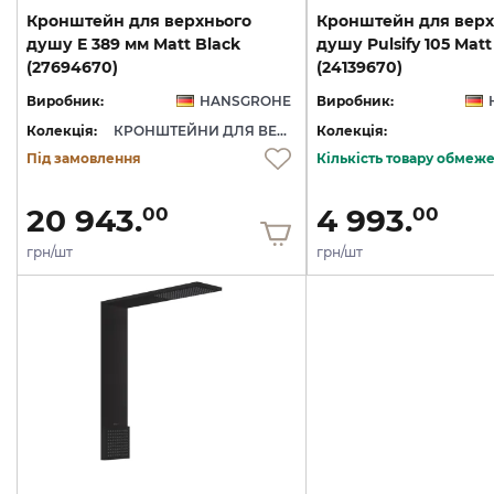
Кронштейн для верхнього
Кронштейн для верх
душу E 389 мм Matt Black
душу Pulsify 105 Matt
(27694670)
(24139670)
Виробник:
HANSGROHE
Виробник:
Колекція:
КРОНШТЕЙНИ ДЛЯ ВЕРХНЬОГО ДУШУ
Колекція:
Під замовлення
Кількість товару обмеж
20 943.
4 993.
00
00
грн/шт
грн/шт