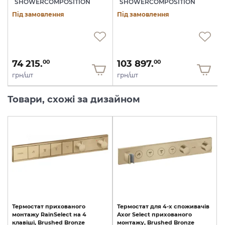
SHOWERCOMPOSITION
SHOWERCOMPOSITION
Під замовлення
Під замовлення
74 215.
103 897.
00
00
грн/шт
грн/шт
Товари, схожі за дизайном
Термостат
прихованого
Термостат
для
4-х
споживачів
монтажу
RainSelect
на
4
Axor
Select
прихованого
клавіші,
Brushed
Bronze
монтажу,
Brushed
Bronze