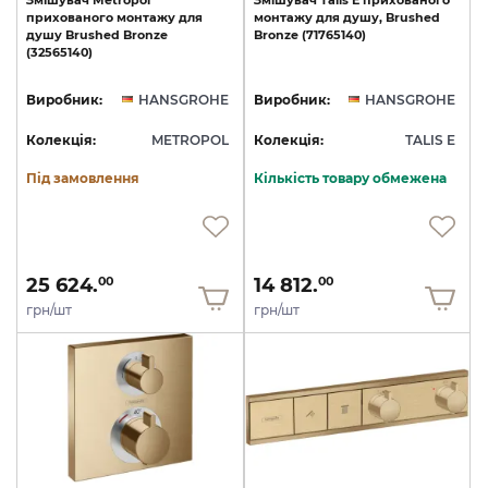
Змішувач
Metropol
Змішувач
Talis
E
прихованого
прихованого
монтажу
для
монтажу
для
душу,
Brushed
душу
Brushed
Bronze
Bronze
(71765140)
(32565140)
Виробник:
HANSGROHE
Виробник:
HANSGROHE
Колекція:
METROPOL
Колекція:
TALIS E
Під замовлення
Кількість товару обмежена
25 624.
14 812.
00
00
грн/шт
грн/шт