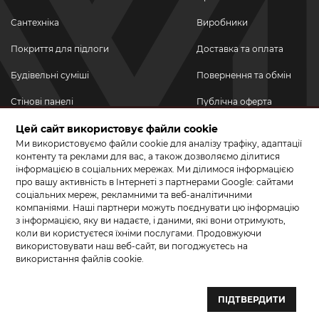
Сантехніка
Виробники
Покриття для підлоги
Доставка та оплата
Будівельні суміші
Повернення та обмін
Стінові панелі
Публічна оферта
Новинки
Цей сайт використовує файли cookie
Політика
конфіденційності
Ми використовуємо файли cookie для аналізу трафіку, адаптації
Акційні товари
контенту та реклами для вас, а також дозволяємо ділитися
інформацією в соціальних мережах. Ми ділимося інформацією
Акції/Знижки
про вашу активність в Інтернеті з партнерами Google: сайтами
соціальних мереж, рекламними та веб-аналітичними
ПРИЄДНУЙТЕСЬ ДО НАС У СОЦМЕРЕЖАХ
компаніями. Наші партнери можуть поєднувати цю інформацію
з інформацією, яку ви надаєте, і даними, які вони отримують,
коли ви користуєтеся їхніми послугами. Продовжуючи
використовувати наш веб-сайт, ви погоджуєтесь на
використання файлів cookie.
© 2026 КЕРАМА МАРКЕТ. Салон плитки, сантехніки, ламінату та
паркетної дошки.
ПІДТВЕРДИТИ
Створення сайту та розробка сайтів — веб–студія ”Бренд–A“