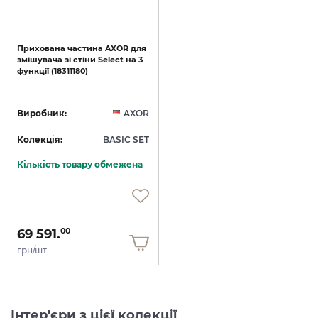
Прихована
частина
AXOR
для
змішувача
зі
стіни
Select
на
3
функції
(18311180)
Виробник:
AXOR
Колекція:
BASIC SET
Кількість товару обмежена
69 591.
00
грн/шт
Інтер'єри з цієї колекції