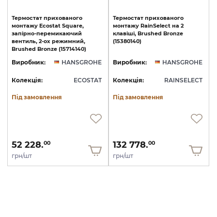
Термостат прихованого
Термостат
прихованого
монтажу Ecostat Square,
монтажу
RainSelect
на
2
запірно-перемикаючий
клавіші,
Brushed
Bronze
вентиль, 2-ох режимний,
(15380140)
Brushed Bronze (15714140)
Виробник:
HANSGROHE
Виробник:
HANSGROHE
Колекція:
ECOSTAT
Колекція:
RAINSELECT
Під замовлення
Під замовлення
52 228.
132 778.
00
00
грн/шт
грн/шт