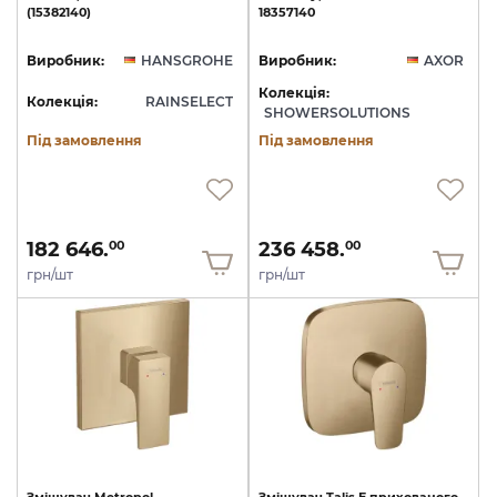
(15382140)
18357140
Виробник:
HANSGROHE
Виробник:
AXOR
Колекція:
Колекція:
RAINSELECT
SHOWERSOLUTIONS
Під замовлення
Під замовлення
182 646.
236 458.
00
00
грн/шт
грн/шт