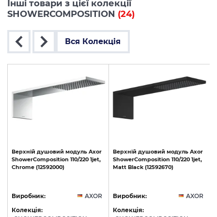
Інші товари з цієї колекції
SHOWERCOMPOSITION
(24)
Вся Колекція
R
Верхній
душовий
модуль
Axor
Верхній
душовий
модуль
Axor
ShowerComposition
110/220
1jet,
ShowerComposition
110/220
1jet,
Chrome
(12592000)
Matt
Black
(12592670)
(
R
Виробник:
AXOR
Виробник:
AXOR
Колекція:
Колекція: