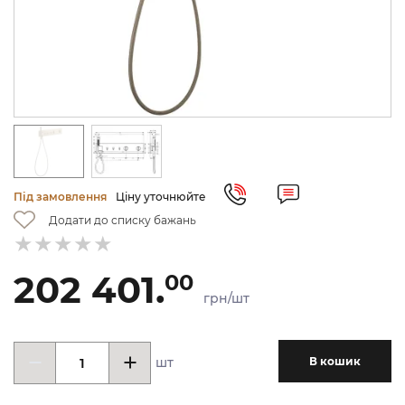
Під замовлення
Ціну уточнюйте
Додати до списку бажань
202 401.
00
грн/шт
шт
В кошик