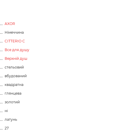
AXOR
Німеччина
CITTERIO C
Все для душу
Верхній душ
стельовий
вбудований
квадратна
глянцева
золотий
ні
латунь
27