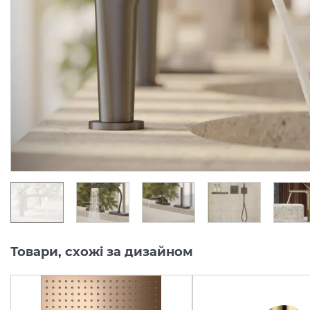
Змішувач Axor Citterio C
Змішувач Axor Citterio 
125 CoolStart для
125 CoolStart для
умивальника з донним клапаном pop-up, Chrome (49030000)
Виробник:
AXOR
Виробник:
AX
Колекція:
CITTERIO C
Колекція:
CITTERIO
Під замовлення
Під замовлення
24 289.
34 007.
00
00
грн/шт
грн/шт
Товари, схожі за дизайном