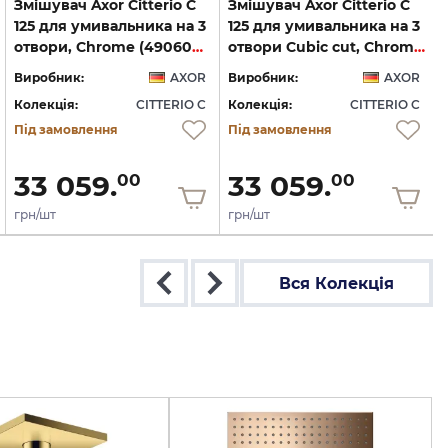
Змішувач Axor Citterio C
Змішувач Axor Citterio C
125 для умивальника на 3
125 для умивальника на 3
отвори, Chrome (49060000)
отвори Cubic cut, Chrome (49061000)
Виробник:
AXOR
Виробник:
AXOR
Колекція:
CITTERIO C
Колекція:
CITTERIO C
Під замовлення
Під замовлення
33 059.
33 059.
00
00
грн/шт
грн/шт
Вся Колекція