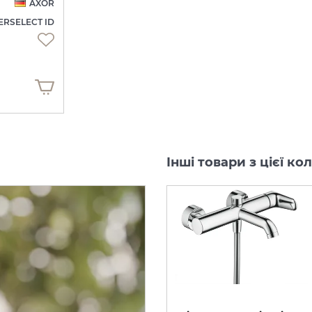
AXOR
RSELECT ID
Інші товари з цієї ко