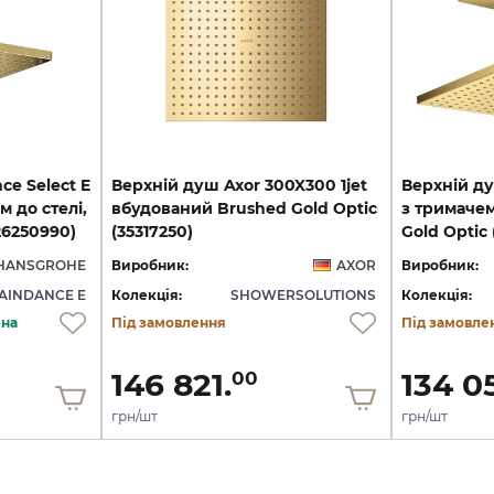
ce Select E
Верхній душ Axor 300X300 1jet
Верхній ду
м до стелі,
вбудований Brushed Gold Optic
з тримачем 
26250990)
(35317250)
Gold Optic 
HANSGROHE
Виробник:
AXOR
Виробник:
AINDANCE E
Колекція:
SHOWERSOLUTIONS
Колекція:
ена
Під замовлення
Під замовле
146 821.
134 0
00
грн/шт
грн/шт