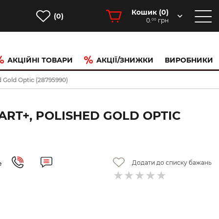
Кошик (
0
)
(0)
0.
грн
00
АКЦІЙНІ ТОВАРИ
АКЦІЇ/ЗНИЖКИ
ВИРОБНИКИ
 Gold Optic (28795990)
ART+, POLISHED GOLD OPTIC
Додати до списку бажань
е