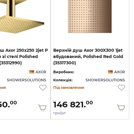
ш Axor 250х250 2jet P
Верхній душ Axor 300X300 1jet
зі стелі Polished
вбудований, Polished Red Gold
(35312990)
(35317300)
AXOR
Виробник:
AXOR
SHOWERSOLUTIONS
Колекція:
SHOWERSOLUTIONS
ння
Під замовлення
50.
146 821.
00
00
грн/шт