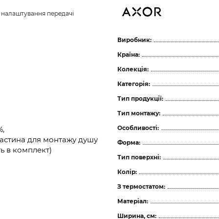
з налаштування передачі 
Виробник:
Країна:
Колекція:
Категорія:
Тип продукції:
Тип монтажу:
Особливості:
%,
частина для монтажу душу
Форма:
ть в комплект)
Тип поверхні:
Колір:
З термостатом:
Матеріал:
Ширина, см: