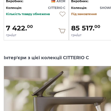
Виробник:
AXOR
Виробник:
Колекція:
CITTERIO C
Колекція:
SHOWE
Кількість товару обмежена
Під замовлення
7 422.
85 517.
00
00
грн/шт
грн/шт
Інтер'єри з цієї колекції CITTERIO C