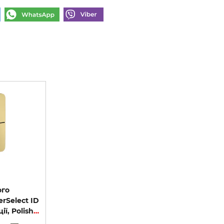
ого
rSelect ID
Softsquare на 2 функції, Polished Gold Optic (36754990)