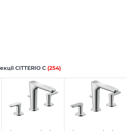
лекції CITTERIO C
(254)