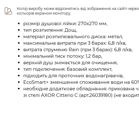
Колір виробу може відрізнятись від зображення на сайті чере
кольорів екраном монітору.
розмір душової лійки: 270х270 мм,
тип розпилення: Дощ,
матеріал розпилювального диска: метал,
максимальна витрата при 3 барах: 6,8 л/хв,
витрата струменю Rain (при 3 барах): 6,8 л/хв,
мінімальний тиск потоку: 1,2 бар,
верхній душ знімається для очищення,
тип підключення: базовий комплект,
підходить для проточних водонагрівачів,
EcoSmart+ зменшення споживання води на 60
необхідне додаткове обладнання: прихована 
зі стелі AXOR Citterio C (арт.26039180) (не входи