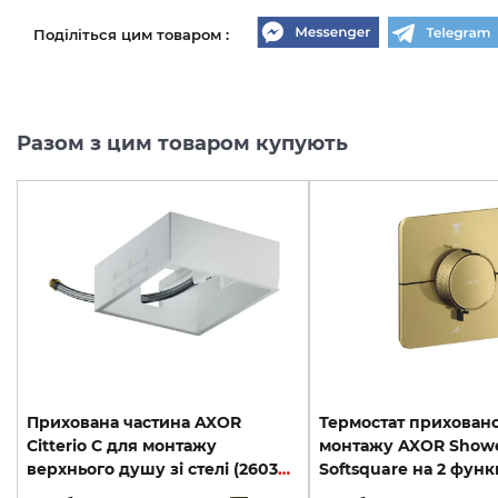
Поділіться цим товаром :
Разом з цим товаром купують
Прихована частина AXOR
Термостат прихован
Citterio C для монтажу
монтажу AXOR Showe
верхнього душу зі стелі (26039180)