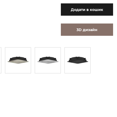
Додати
в кошик
3D дизайн