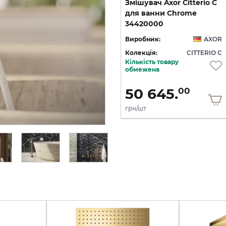
C
Змішувач Axor Citterio C
Змішувач Axor Citterio C
125 CoolStart для
для ванни Chrome
умивальника з донним клапаном pop-up, Matt Black (49030670)
умивальника з донним клапаном pop-up, Polished Gold Optic (49030990)
34420000
OR
Виробник:
AXOR
Виробник:
AXOR
 C
Колекція:
CITTERIO C
Колекція:
CITTERIO C
Кількість товару
Під замовлення
обмежена
36 436.
50 645.
00
00
грн/шт
грн/шт