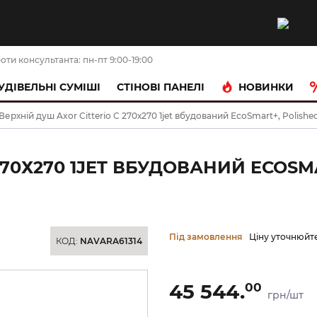
оти консультанта: пн-пт 9:00-19:00
НОВИНКИ
УДІВЕЛЬНІ СУМІШІ
CТІНОВІ ПАНЕЛІ
Верхній душ Axor Citterio C 270х270 1jet вбудований EcoSmart+, Polished
270Х270 1JET ВБУДОВАНИЙ ECOSM
Під замовлення
Ціну уточнюйт
КОД:
NAVARA61314
45 544.
00
грн/шт