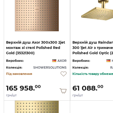
Верхній душ Axor 300х300 2jet
Верхній душ Raindan
монтаж зі стелі Polished Red
300 1jet Air з тримаче
Gold (35321300)
Polished Gold Optic (
Виробник:
AXOR
Виробник:
Колекція:
SHOWERSOLUTIONS
Колекція:
R
Під замовлення
Кількість товару обмеж
165 958.
61 088.
00
00
грн/шт
грн/шт