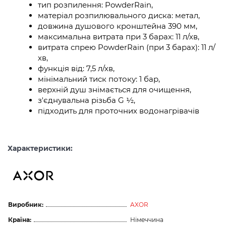
тип розпилення: PowderRain,
матеріал розпилювального диска: метал,
довжина душового кронштейна 390 мм,
максимальна витрата при 3 барах: 11 л/хв,
витрата спрею PowderRain (при 3 барах): 11 л/
хв,
функція від: 7,5 л/хв,
мінімальний тиск потоку: 1 бар,
верхній душ знімається для очищення,
з'єднувальна різьба G ½,
підходить для проточних водонагрівачів
Характеристики:
Виробник:
AXOR
Країна:
Німеччина