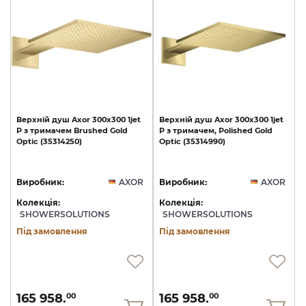
Верхній
душ
Axor
300х300
1jet
Верхній
душ
Axor
300х300
1jet
P
з
тримачем
Brushed
Gold
P
з
тримачем,
Polished
Gold
Optic
(35314250)
Optic
(35314990)
Виробник:
AXOR
Виробник:
AXOR
Колекція:
Колекція:
SHOWERSOLUTIONS
SHOWERSOLUTIONS
Під замовлення
Під замовлення
165 958.
165 958.
00
00