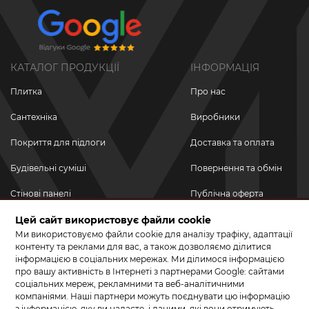
КАТАЛОГ ПРОДУКЦІЇ
ІНФОРМАЦІЯ
Плитка
Про нас
Сантехніка
Виробники
Покриття для підлоги
Доставка та оплата
Будівельні суміші
Повернення та обмін
Стінові панелі
Публічна оферта
Новинки
Цей сайт використовує файли cookie
Політика
конфіденційності
Ми використовуємо файли cookie для аналізу трафіку, адаптації
Акційні товари
контенту та реклами для вас, а також дозволяємо ділитися
інформацією в соціальних мережах. Ми ділимося інформацією
Акції/Знижки
про вашу активність в Інтернеті з партнерами Google: сайтами
соціальних мереж, рекламними та веб-аналітичними
ПРИЄДНУЙТЕСЬ ДО НАС У СОЦМЕРЕЖАХ
компаніями. Наші партнери можуть поєднувати цю інформацію
з інформацією, яку ви надаєте, і даними, які вони отримують,