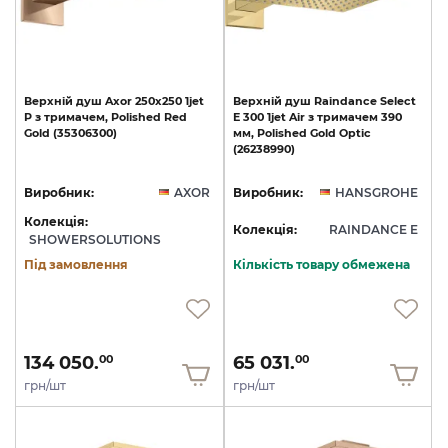
Верхній
душ
Axor
250х250
1jet
Верхній
душ
Raindance
Select
P
з
тримачем,
Polished
Red
E
300
1jet
Air
з
тримачем
390
Gold
(35306300)
мм,
Polished
Gold
Optic
(26238990)
Виробник:
AXOR
Виробник:
HANSGROHE
Колекція:
Колекція:
RAINDANCE E
SHOWERSOLUTIONS
Під замовлення
Кількість товару обмежена
134 050.
65 031.
00
00
грн/шт
грн/шт