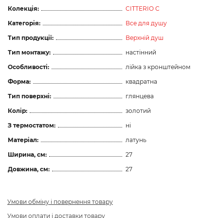
Колекція:
CITTERIO C
Категорія:
Все для душу
Тип продукції:
Верхній душ
Тип монтажу:
настінний
Особливості:
лійка з кронштейном
Форма:
квадратна
Тип поверхні:
глянцева
Колір:
золотий
З термостатом:
ні
Матеріал:
латунь
Ширина, см:
27
Довжина, см:
27
Умови обміну і повернення товару
Умови оплати і доставки товару