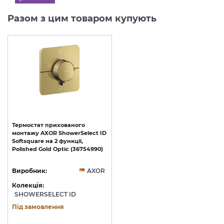
Разом з цим товаром купують
Термостат
прихованого
монтажу
AXOR
ShowerSelect
ID
Softsquare
на
2
функції,
Polished
Gold
Optic
(36754990)
Виробник:
AXOR
Колекція:
SHOWERSELECT ID
Під замовлення