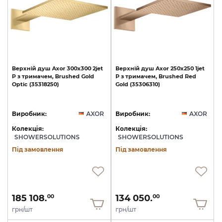
Верхній
душ
Axor
300х300
2jet
Верхній
душ
Axor
250х250
1jet
P
з
тримачем,
Brushed
Gold
P
з
тримачем,
Brushed
Red
Optic
(35318250)
Gold
(35306310)
Виробник:
AXOR
Виробник:
AXOR
Колекція:
Колекція:
SHOWERSOLUTIONS
SHOWERSOLUTIONS
Під замовлення
Під замовлення
185 108.
134 050.
00
00
грн/шт
грн/шт