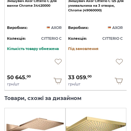
Змішувач
Axor
Citterio
C
для
Змішувач
Axor
Citterio
C
125
для
ванни
Chrome
34420000
умивальника
на
3
отвори,
Chrome
(49060000)
R
Виробник:
AXOR
Виробник:
AXOR
C
Колекція:
CITTERIO C
Колекція:
CITTERIO C
Кількість товару обмежена
Під замовлення
50 645.
33 059.
00
00
грн/шт
грн/шт
Товари, схожі за дизайном