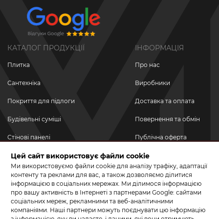
КАТАЛОГ ПРОДУКЦІЇ
ІНФОРМАЦІЯ
Плитка
Про нас
Сантехніка
Виробники
Покриття для підлоги
Доставка та оплата
Будівельні суміші
Повернення та обмін
Стінові панелі
Публічна оферта
Новинки
Цей сайт використовує файли cookie
Політика
конфіденційності
Ми використовуємо файли cookie для аналізу трафіку, адаптації
Акційні товари
контенту та реклами для вас, а також дозволяємо ділитися
інформацією в соціальних мережах. Ми ділимося інформацією
Акції/Знижки
про вашу активність в Інтернеті з партнерами Google: сайтами
соціальних мереж, рекламними та веб-аналітичними
ПРИЄДНУЙТЕСЬ ДО НАС У СОЦМЕРЕЖАХ
компаніями. Наші партнери можуть поєднувати цю інформацію
з інформацією, яку ви надаєте, і даними, які вони отримують,