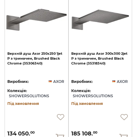
Верхній
душ
Axor
250х250
1jet
Верхній
душ
Axor
300х300
2jet
P
з
тримачем,
Brushed
Black
P
з
тримачем,
Brushed
Black
Chrome
(35306340)
Chrome
(35318340)
Виробник:
AXOR
Виробник:
AXOR
Колекція:
Колекція:
SHOWERSOLUTIONS
SHOWERSOLUTIONS
Під замовлення
Під замовлення
134 050.
185 108.
00
00