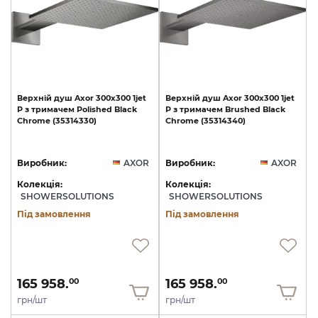
Верхній
душ
Axor
300х300
1jet
Верхній
душ
Axor
300х300
1jet
P
з
тримачем
Polished
Black
P
з
тримачем
Brushed
Black
Chrome
(35314330)
Chrome
(35314340)
Виробник:
AXOR
Виробник:
AXOR
Колекція:
Колекція:
SHOWERSOLUTIONS
SHOWERSOLUTIONS
Під замовлення
Під замовлення
165 958.
165 958.
00
00
грн/шт
грн/шт