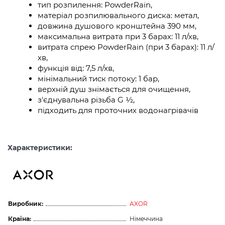
тип розпилення: PowderRain,
матеріал розпилювального диска: метал,
довжина душового кронштейна 390 мм,
максимальна витрата при 3 барах: 11 л/хв,
витрата спрею PowderRain (при 3 барах): 11 л/
хв,
функція від: 7,5 л/хв,
мінімальний тиск потоку: 1 бар,
верхній душ знімається для очищення,
з'єднувальна різьба G ½,
підходить для проточних водонагрівачів
Характеристики:
Виробник:
AXOR
Країна:
Німеччина