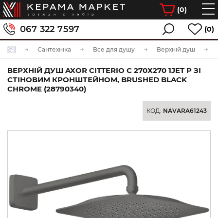
(
0
)
067 322 7597
(0)
Сантехніка
Все для душу
Верхній душ
ВЕРХНІЙ ДУШ AXOR CITTERIO C 270Х270 1JET P ЗІ
СТІНОВИМ КРОНШТЕЙНОМ, BRUSHED BLACK
CHROME (28790340)
КОД:
NAVARA61243