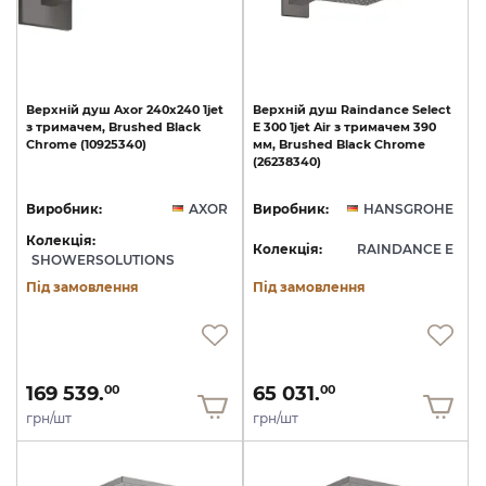
Верхній
душ
Axor
240х240
1jet
Верхній
душ
Raindance
Select
з
тримачем,
Brushed
Black
E
300
1jet
Air
з
тримачем
390
Chrome
(10925340)
мм,
Brushed
Black
Chrome
(26238340)
Виробник:
AXOR
Виробник:
HANSGROHE
Колекція:
Колекція:
RAINDANCE E
SHOWERSOLUTIONS
Під замовлення
Під замовлення
169 539.
65 031.
00
00
грн/шт
грн/шт