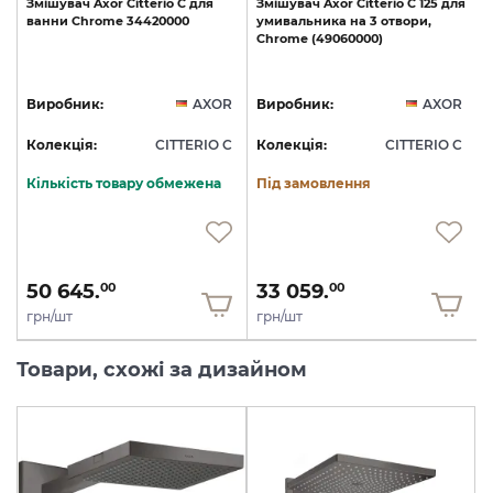
Змішувач
Axor
Citterio
C
для
Змішувач
Axor
Citterio
C
125
для
ванни
Chrome
34420000
умивальника
на
3
отвори,
Chrome
(49060000)
R
Виробник:
AXOR
Виробник:
AXOR
C
Колекція:
CITTERIO C
Колекція:
CITTERIO C
Кількість товару обмежена
Під замовлення
50 645.
33 059.
00
00
грн/шт
грн/шт
Товари, схожі за дизайном