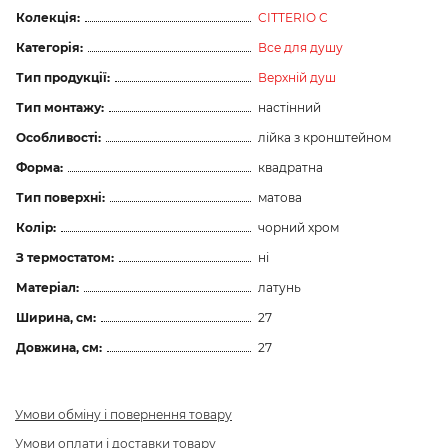
Колекція:
CITTERIO C
Категорія:
Все для душу
Тип продукції:
Верхній душ
Тип монтажу:
настінний
Особливості:
лійка з кронштейном
Форма:
квадратна
Тип поверхні:
матова
Колір:
чорний хром
З термостатом:
ні
Матеріал:
латунь
Ширина, см:
27
Довжина, см:
27
Умови обміну і повернення товару
Умови оплати і доставки товару