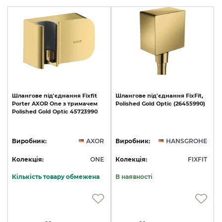
Шлангове
під'єднання
Fixfit
Шлангове
під'єднання
FixFit,
Porter
AXOR
One
з
тримачем
Polished
Gold
Optic
(26455990)
Polished
Gold
Optic
45723990
Виробник:
AXOR
Виробник:
HANSGROHE
Колекція:
ONE
Колекція:
FIXFIT
Кількість товару обмежена
В наявності