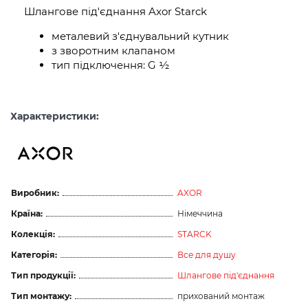
Шлангове під'єднання Axor Starck
металевий з'єднувальний кутник
з зворотним клапаном
тип підключення: G ½
Характеристики:
Виробник:
AXOR
Країна:
Німеччина
Колекція:
STARCK
Категорія:
Все для душу
Тип продукції:
Шлангове під'єднання
Тип монтажу:
прихований монтаж