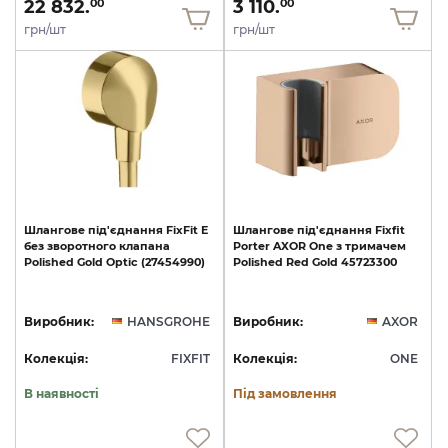
22 832.
3 110.
00
00
грн/шт
грн/шт
Шлангове
під'єднання
FixFit
E
Шлангове
під'єднання
Fixfit
без
зворотного
клапана
Porter
AXOR
One
з
тримачем
Polished
Gold
Optic
(27454990)
Polished
Red
Gold
45723300
Виробник:
HANSGROHE
Виробник:
AXOR
Колекція:
FIXFIT
Колекція:
ONE
В наявності
Під замовлення