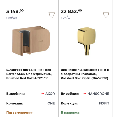
3 148.
22 832.
00
00
грн/шт
грн/шт
Шлангове
під'єднання
Fixfit
Шлангове
під'єднання
FixFit
E
Porter
AXOR
One
з
тримачем,
зі
зворотнім
клапаном,
Brushed
Red
Gold
45723310
Polished
Gold
Optic
(26457990)
Виробник:
AXOR
Виробник:
HANSGROHE
Колекція:
ONE
Колекція:
FIXFIT
Під замовлення
В наявності