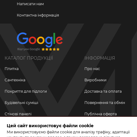
Написати нам
Контактна інформація
КАТАЛОГ ПРОДУКЦІЇ
ІНФОРМАЦІЯ
Плитка
Про нас
Сантехніка
Виробники
Покриття для підлоги
Доставка та оплата
Будівельні суміші
Повернення та обмін
Стінові панелі
Публічна оферта
Новинки
Цей сайт використовує файли cookie
Політика
конфіденційності
Ми використовуємо файли cookie для аналізу трафіку, адаптації
Акційні товари