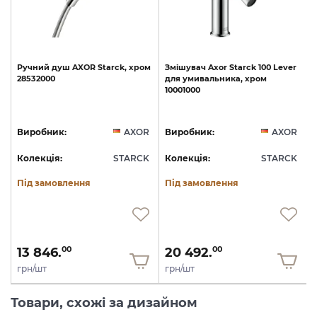
Ручний
душ
AXOR
Starck,
хром
Змішувач
Axor
Starck
100
Lever
28532000
для
умивальника,
хром
10001000
1
R
Виробник:
AXOR
Виробник:
AXOR
K
Колекція:
STARCK
Колекція:
STARCK
Під замовлення
Під замовлення
13 846.
20 492.
00
00
грн/шт
грн/шт
Товари, схожі за дизайном