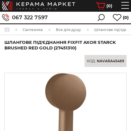
(
0
)
067 322 7597
(0)
Сантехніка
Все для душу
Шлангове під'єдна
ШЛАНГОВЕ ПІД'ЄДНАННЯ FIXFIT AXOR STARCK
BRUSHED RED GOLD (27451310)
КОД:
NAVARA45469