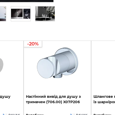
-20%
душу
Настінний
вивід
для
душу
з
Шлангове
тримачем
(706.00)
X07P206
із
шарніро