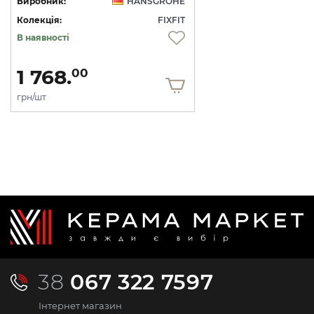
Виробник:
HANSGROHE
Колекція:
FIXFIT
В наявності
1 768.
00
грн/шт
38
067 322 7597
Інтернет магазин