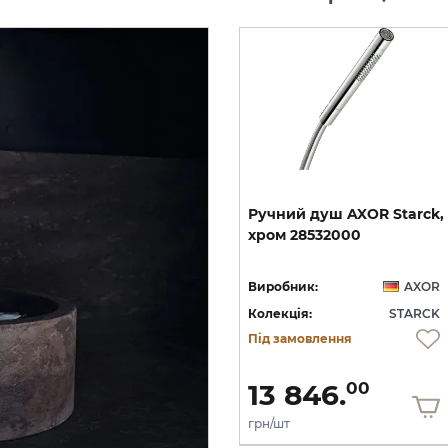
Шланг
для
душу
AXOR
1,6
Ручний
душ
AXOR
Starck,
5
м,
Chrome
28286000
хром
28532000
OR
Виробник:
AXOR
Виробник:
AXOR
CK
Колекція:
STARCK
Колекція:
STARCK
Під замовлення
Під замовлення
4 509.
13 846.
00
00
грн/шт
грн/шт