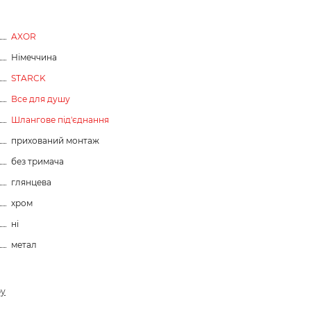
AXOR
Німеччина
STARCK
Все для душу
Шлангове під'єднання
прихований монтаж
без тримача
глянцева
хром
ні
метал
ру