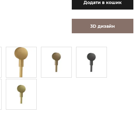
Додати
в кошик
3D дизайн