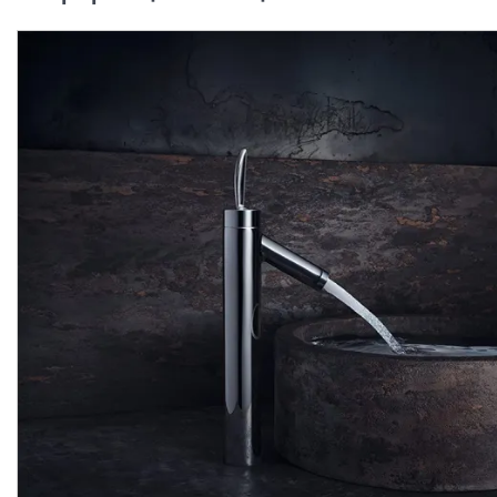
-40%
-40%
Стакан для зубних щіток
Тримач для рушників:
Axor Starck, хром
кільце Axor Starck D 22
40834000
мм, хром 40821000
Виробник:
AXOR
Виробник:
AX
Колекція:
STARCK
Колекція:
STAR
Кількість товару
Кількість товару
обмежена
обмежена
14 396.
14 396.
16
16
8 637.
8 637.
70
70
грн/шт
грн/шт