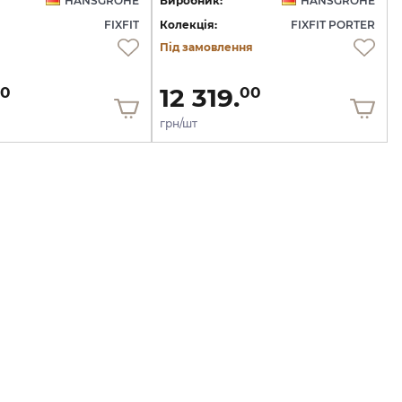
HANSGROHE
Виробник:
HANSGROHE
FIXFIT
Колекція:
FIXFIT PORTER
Під замовлення
12 319.
0
00
грн/шт