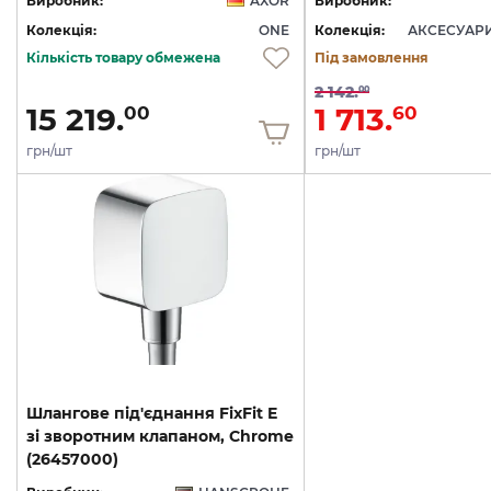
Виробник:
AXOR
Виробник:
Колекція:
ONE
Колекція:
АКСЕСУАР
Кількість товару обмежена
Під замовлення
2 142.
00
15 219.
1 713.
00
60
грн/шт
грн/шт
Шлангове під'єднання FixFit E
зі зворотним клапаном, Chrome
(26457000)