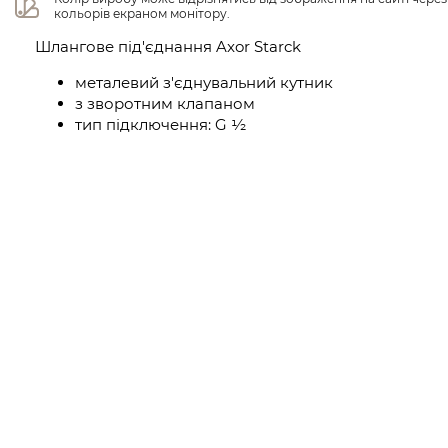
кольорів екраном монітору.
Шлангове під'єднання Axor Starck
металевий з'єднувальний кутник
з зворотним клапаном
тип підключення: G ½