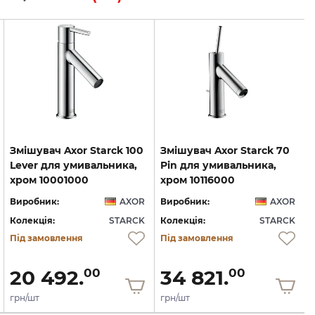
Змішувач Axor Starck 100
Змішувач Axor Starck 70
Lever для умивальника,
Pin для умивальника,
хром 10001000
хром 10116000
Виробник:
AXOR
Виробник:
AXOR
Колекція:
STARCK
Колекція:
STARCK
Під замовлення
Під замовлення
20 492.
34 821.
00
00
грн/шт
грн/шт