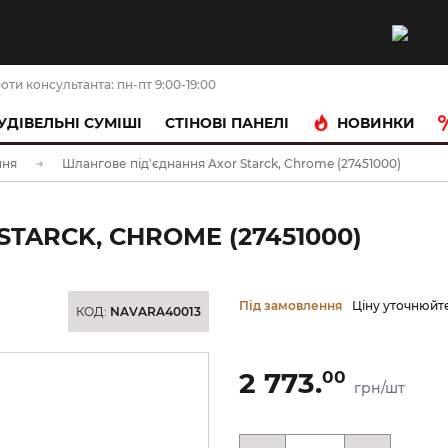
оти консультанта: пн-пт 9:00-19:00
НОВИНКИ
УДІВЕЛЬНІ СУМІШІ
CТІНОВІ ПАНЕЛІ
ння
Шлангове під'єднання Axor Starck, Chrome (27451000)
TARCK, CHROME (27451000)
Під замовлення
Ціну уточнюйт
КОД:
NAVARA40013
2 773.
00
грн/шт