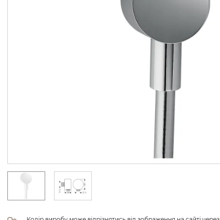
Колір виробу може відрізнятись від зображення на сайті чере