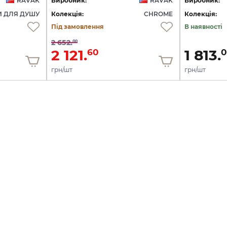
RAVAK
Виробник:
RAVAK
Виробник:
И ДЛЯ ДУШУ
Колекція:
CHROME
Колекція:
Під замовлення
В наявності
2 652.
00
2 121.
1 813.
60
0
грн/шт
грн/шт