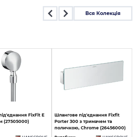
Вся Колекція
під'єднання
FixFit
E
Шлангове під'єднання Fixfit
м
(27505000)
Porter 300 з тримачем та
поличкою, Chrome (26456000)