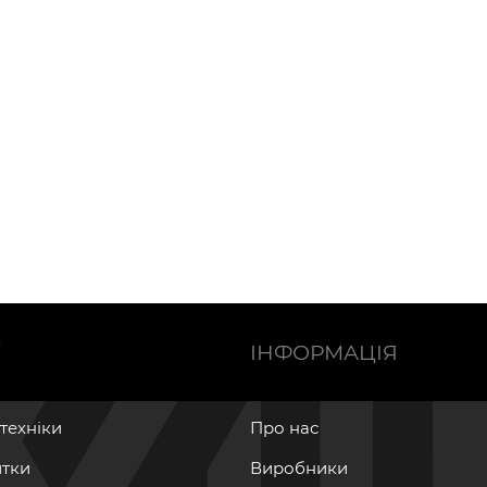
Ї
ІНФОРМАЦІЯ
нтехніки
Про нас
итки
Виробники