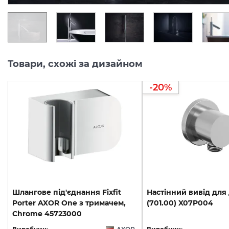
Товари, схожі за дизайном
-20%
Шлангове під'єднання Fixfit
Настінний
вивід
для
Porter AXOR One з тримачем,
(701.00)
X07P004
Chrome 45723000