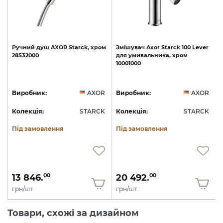
Ручний
душ
AXOR
Starck,
хром
Змішувач
Axor
Starck
100
Lever
28532000
для
умивальника,
хром
10001000
1
R
Виробник:
AXOR
Виробник:
AXOR
K
Колекція:
STARCK
Колекція:
STARCK
Під замовлення
Під замовлення
13 846.
20 492.
00
00
грн/шт
грн/шт
Товари, схожі за дизайном