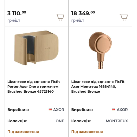
3 110.
18 349.
00
00
грн/шт
грн/шт
Шлангове
під'єднання
Fixfit
Шлангове
під'єднання
FixFit
Porter
Axor
One
з
тримачем
Axor
Montreux
16884140,
Brushed
Bronze
45723140
Brushed
Bronze
Виробник:
AXOR
Виробник:
AXOR
Колекція:
ONE
Колекція:
MONTREUX
Під замовлення
Під замовлення