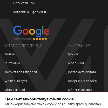
Написати нам
Контактна інформація
КАТАЛОГ ПРОДУКЦІЇ
ІНФОРМАЦІЯ
Плитка
Про нас
Сантехніка
Виробники
Покриття для підлоги
Доставка та оплата
Будівельні суміші
Повернення та обмін
Стінові панелі
Публічна оферта
Новинки
Цей сайт використовує файли cookie
Політика
конфіденційності
Ми використовуємо файли cookie для аналізу трафіку, адаптації
Акційні товари