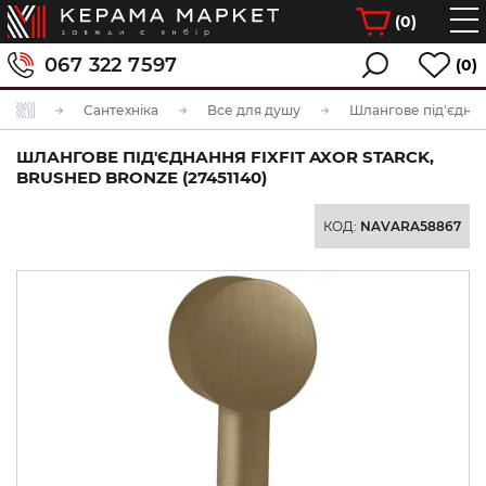
(
0
)
067 322 7597
(0)
Сантехніка
Все для душу
Шлангове під'єдна
ШЛАНГОВЕ ПІД'ЄДНАННЯ FIXFIT AXOR STARCK,
BRUSHED BRONZE (27451140)
КОД:
NAVARA58867