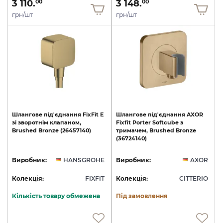
3 110.
3 148.
00
00
грн/шт
грн/шт
Шлангове
під'єднання
FixFit
E
Шлангове
під'єднання
AXOR
зі
зворотнім
клапаном,
Fixfit
Porter
Softcube
з
Brushed
Bronze
(26457140)
тримачем,
Brushed
Bronze
(36724140)
Виробник:
HANSGROHE
Виробник:
AXOR
Колекція:
FIXFIT
Колекція:
CITTERIO
Кількість товару обмежена
Під замовлення