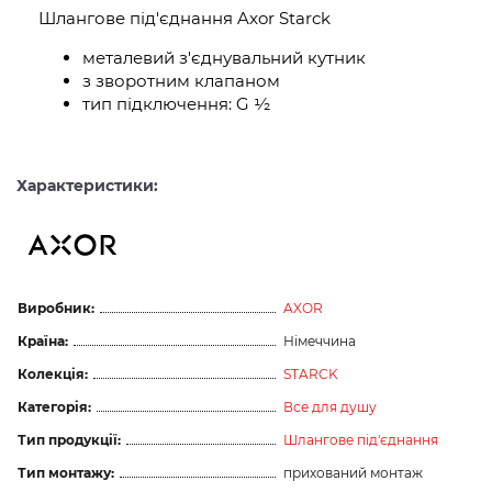
Шлангове під'єднання Axor Starck
металевий з'єднувальний кутник
з зворотним клапаном
тип підключення: G ½
Характеристики:
Виробник:
AXOR
Країна:
Німеччина
Колекція:
STARCK
Категорія:
Все для душу
Тип продукції:
Шлангове під'єднання
Тип монтажу:
прихований монтаж