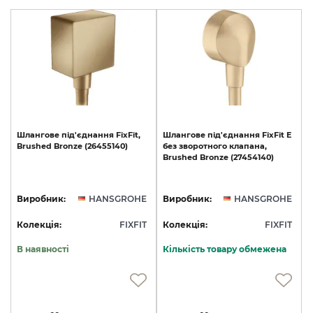
Шлангове
під'єднання
FixFit,
Шлангове
під'єднання
FixFit
E
Brushed
Bronze
(26455140)
без
зворотного
клапана,
Brushed
Bronze
(27454140)
Виробник:
HANSGROHE
Виробник:
HANSGROHE
Колекція:
FIXFIT
Колекція:
FIXFIT
В наявності
Кількість товару обмежена