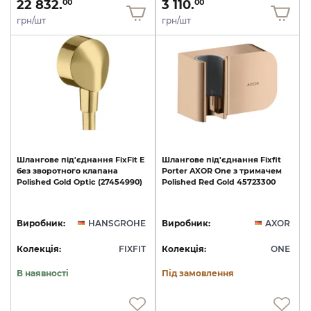
22 832.
3 110.
00
00
грн/шт
грн/шт
Шлангове
під'єднання
FixFit
E
Шлангове
під'єднання
Fixfit
без
зворотного
клапана
Porter
AXOR
One
з
тримачем
Polished
Gold
Optic
(27454990)
Polished
Red
Gold
45723300
Виробник:
HANSGROHE
Виробник:
AXOR
Колекція:
FIXFIT
Колекція:
ONE
В наявності
Під замовлення