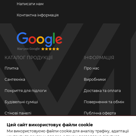
Написати нам
Контактна інформація
КАТАЛОГ ПРОДУКЦІЇ
ІНФОРМАЦІЯ
Плитка
Про нас
Сантехніка
Виробники
Покриття для підлоги
Доставка та оплата
Будівельні суміші
Повернення та обмін
Стінові панелі
Публічна оферта
Новинки
Цей сайт використовує файли cookie
Політика
конфіденційності
Ми використовуємо файли cookie для аналізу трафіку, адаптації
Акційні товари