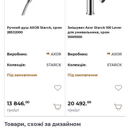
Ручний
душ
AXOR
Starck,
хром
Змішувач
Axor
Starck
100
Lever
28532000
для
умивальника,
хром
10001000
1
R
Виробник:
AXOR
Виробник:
AXOR
K
Колекція:
STARCK
Колекція:
STARCK
Під замовлення
Під замовлення
13 846.
20 492.
00
00
грн/шт
грн/шт
Товари, схожі за дизайном