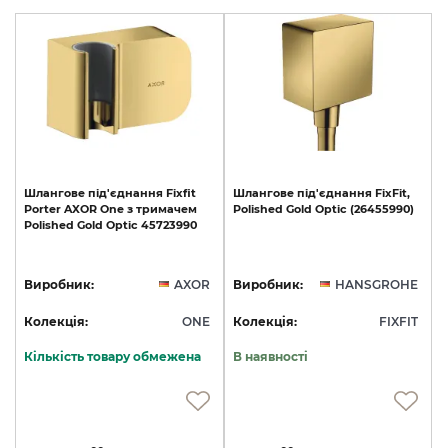
Шлангове
під'єднання
Fixfit
Шлангове
під'єднання
FixFit,
Porter
AXOR
One
з
тримачем
Polished
Gold
Optic
(26455990)
Polished
Gold
Optic
45723990
Виробник:
AXOR
Виробник:
HANSGROHE
Колекція:
ONE
Колекція:
FIXFIT
Кількість товару обмежена
В наявності