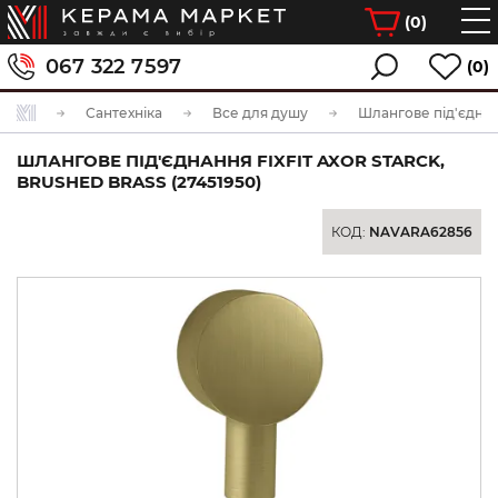
(
0
)
067 322 7597
(0)
Сантехніка
Все для душу
Шлангове під'єдна
ШЛАНГОВЕ ПІД'ЄДНАННЯ FIXFIT AXOR STARCK,
BRUSHED BRASS (27451950)
КОД:
NAVARA62856