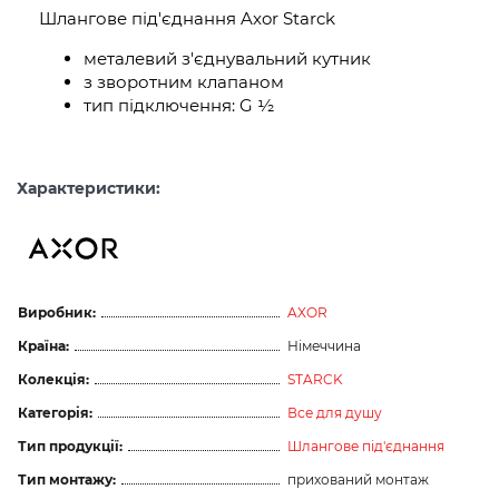
Шлангове під'єднання Axor Starck
металевий з'єднувальний кутник
з зворотним клапаном
тип підключення: G ½
Характеристики:
Виробник:
AXOR
Країна:
Німеччина
Колекція:
STARCK
Категорія:
Все для душу
Тип продукції:
Шлангове під'єднання
Тип монтажу:
прихований монтаж