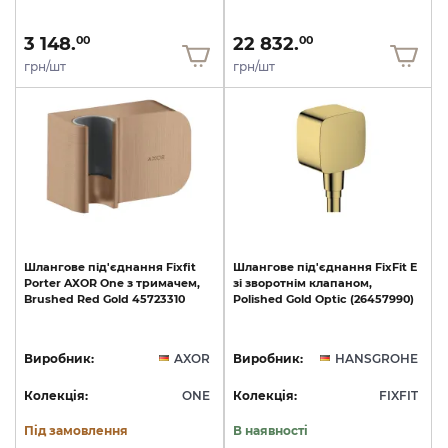
3 148.
22 832.
00
00
грн/шт
грн/шт
Шлангове
під'єднання
Fixfit
Шлангове
під'єднання
FixFit
E
Porter
AXOR
One
з
тримачем,
зі
зворотнім
клапаном,
Brushed
Red
Gold
45723310
Polished
Gold
Optic
(26457990)
Виробник:
AXOR
Виробник:
HANSGROHE
Колекція:
ONE
Колекція:
FIXFIT
Під замовлення
В наявності