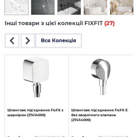
Інші товари з цієї колекції FIXFIT
(27)
Вся Колекція
Шлангове
під'єднання
FixFit
з
Шлангове
під'єднання
FixFit
E
шарніром
(27414000)
без
зворотного
клапана
і
(27454000)