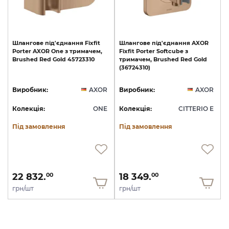
Шлангове
під'єднання
Fixfit
Шлангове
під'єднання
AXOR
Porter
AXOR
One
з
тримачем,
Fixfit
Porter
Softcube
з
Brushed
Red
Gold
45723310
тримачем,
Brushed
Red
Gold
(36724310)
Виробник:
AXOR
Виробник:
AXOR
Колекція:
ONE
Колекція:
CITTERIO E
Під замовлення
Під замовлення
22 832.
18 349.
00
00
грн/шт
грн/шт