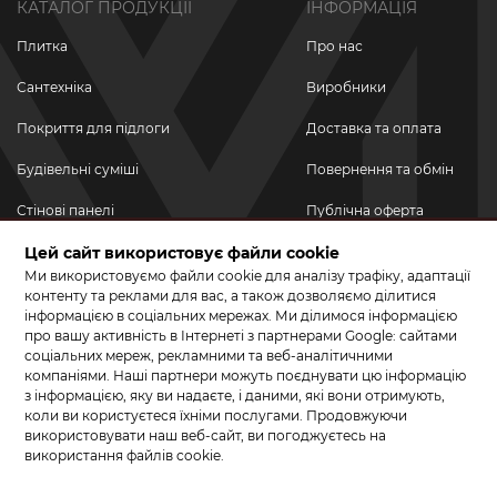
КАТАЛОГ ПРОДУКЦІЇ
ІНФОРМАЦІЯ
Плитка
Про нас
Сантехніка
Виробники
Покриття для підлоги
Доставка та оплата
Будівельні суміші
Повернення та обмін
Стінові панелі
Публічна оферта
Новинки
Цей сайт використовує файли cookie
Політика
конфіденційності
Ми використовуємо файли cookie для аналізу трафіку, адаптації
Акційні товари
контенту та реклами для вас, а також дозволяємо ділитися
інформацією в соціальних мережах. Ми ділимося інформацією
Акції/Знижки
про вашу активність в Інтернеті з партнерами Google: сайтами
соціальних мереж, рекламними та веб-аналітичними
ПРИЄДНУЙТЕСЬ ДО НАС У СОЦМЕРЕЖАХ
компаніями. Наші партнери можуть поєднувати цю інформацію
з інформацією, яку ви надаєте, і даними, які вони отримують,
коли ви користуєтеся їхніми послугами. Продовжуючи
використовувати наш веб-сайт, ви погоджуєтесь на
використання файлів cookie.
© 2026 КЕРАМА МАРКЕТ. Салон плитки, сантехніки, ламінату та