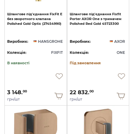
Шлангове
під'єднання
FixFit
E
Шлангове
під'єднання
Fixfit
без
зворотного
клапана
Porter
AXOR
One
з
тримачем
Polished
Gold
Optic
(27454990)
Polished
Red
Gold
45723300
Виробник:
HANSGROHE
Виробник:
AXOR
Колекція:
FIXFIT
Колекція:
ONE
В наявності
Під замовлення
3 148.
22 832.
00
00
грн/шт
грн/шт