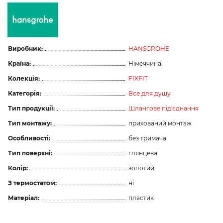
Виробник:
HANSGROHE
Країна:
Німеччина
Колекція:
FIXFIT
Категорія:
Все для душу
Тип продукції:
Шлангове під'єднання
Тип монтажу:
прихований монтаж
Особливості:
без тримача
Тип поверхні:
глянцева
Колір:
золотий
З термостатом:
ні
Матеріал:
пластик