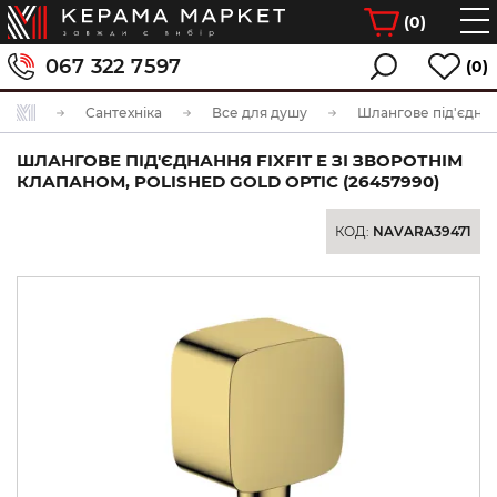
(
0
)
067 322 7597
(0)
Сантехніка
Все для душу
Шлангове під'єдна
ШЛАНГОВЕ ПІД'ЄДНАННЯ FIXFIT E ЗІ ЗВОРОТНІМ
КЛАПАНОМ, POLISHED GOLD OPTIC (26457990)
КОД:
NAVARA39471