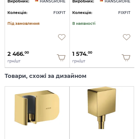
E
Виробник:
HANSGROHE
Виробник:
HANSGROHE
T
Колекція:
FIXFIT
Колекція:
FIXFIT
Під замовлення
В наявності
2 466.
1 574.
00
00
грн/шт
грн/шт
Товари, схожі за дизайном