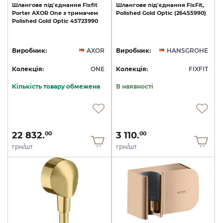
Шлангове
під'єднання
Fixfit
Шлангове
під'єднання
FixFit,
Porter
AXOR
One
з
тримачем
Polished
Gold
Optic
(26455990)
Polished
Gold
Optic
45723990
Виробник:
AXOR
Виробник:
HANSGROHE
Колекція:
ONE
Колекція:
FIXFIT
Кількість товару обмежена
В наявності
22 832.
3 110.
00
00
грн/шт
грн/шт