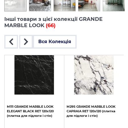
Інші товари з цієї колекції GRANDE
MARBLE LOOK
(66)
Вся Колекція
M111
GRANDE
MARBLE
LOOK
M29S
GRANDE
MARBLE
LOOK
ELEGANT
BLACK
RET
120х120
CAPRAIA
RET
120х120
(плитка
(плитка
для
підлоги
і
стін)
для
підлоги
і
стін)