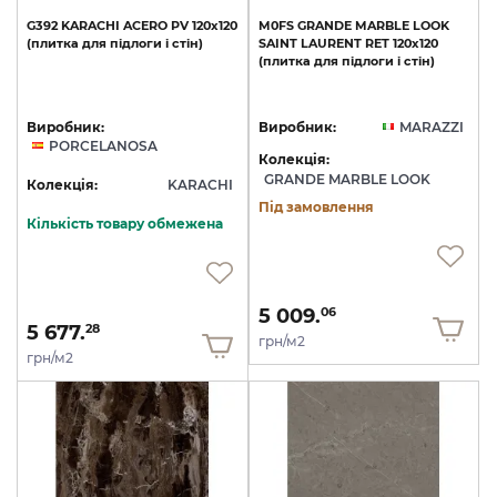
G392
KARACHI
ACERO
PV
120x120
M0FS
GRANDE
MARBLE
LOOK
(плитка
для
підлоги
і
стін)
SAINT
LAURENT
RET
120х120
(плитка
для
підлоги
і
стін)
Виробник:
Виробник:
MARAZZI
PORCELANOSA
Колекція:
GRANDE MARBLE LOOK
Колекція:
KARACHI
Під замовлення
Кількість товару обмежена
5 009.
06
5 677.
28
грн/м2
грн/м2