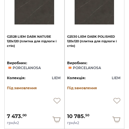
G2528
LIEM
DARK
NATURE
G2530
LIEM
DARK
POLISHED
120x120
(плитка
для
підлоги
і
120x120
(плитка
для
підлоги
і
стін)
стін)
Виробник:
Виробник:
PORCELANOSA
PORCELANOSA
Колекція:
LIEM
Колекція:
LIEM
Під замовлення
Під замовлення
7 473.
10 785.
00
50
грн/м2
грн/м2