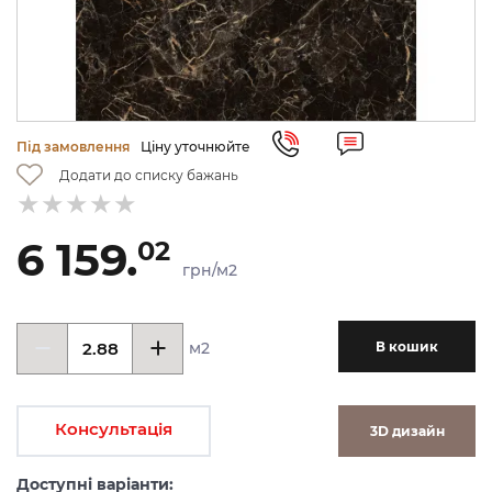
Під замовлення
Ціну уточнюйте
Додати до списку бажань
6 159.
02
грн/м2
м2
В кошик
Консультація
3D дизайн
Доступні варіанти: