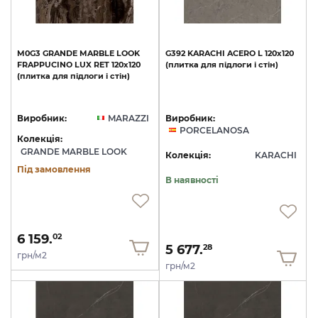
M0G3
GRANDE
MARBLE
LOOK
G392
KARACHI
ACERO
L
120x120
FRAPPUCINO
LUX
RET
120х120
(плитка
для
підлоги
і
стін)
(плитка
для
підлоги
і
стін)
Виробник:
MARAZZI
Виробник:
PORCELANOSA
Колекція:
GRANDE MARBLE LOOK
Колекція:
KARACHI
Під замовлення
В наявності
6 159.
02
5 677.
28
грн/м2
грн/м2