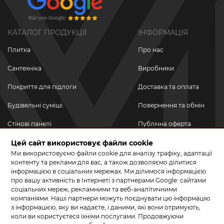
КАТАЛОГ ПРОДУКЦІЇ
ІНФОРМАЦІЯ
Плитка
Про нас
Сантехніка
Виробники
Покриття для підлоги
Доставка та оплата
Будівельні суміші
Повернення та обмін
Стінові панелі
Публічна оферта
Новинки
Цей сайт використовує файли cookie
Політика
конфіденційності
Ми використовуємо файли cookie для аналізу трафіку, адаптації
Акційні товари
контенту та реклами для вас, а також дозволяємо ділитися
інформацією в соціальних мережах. Ми ділимося інформацією
Акції/Знижки
про вашу активність в Інтернеті з партнерами Google: сайтами
соціальних мереж, рекламними та веб-аналітичними
ПРИЄДНУЙТЕСЬ ДО НАС У СОЦМЕРЕЖАХ
компаніями. Наші партнери можуть поєднувати цю інформацію
з інформацією, яку ви надаєте, і даними, які вони отримують,
коли ви користуєтеся їхніми послугами. Продовжуючи