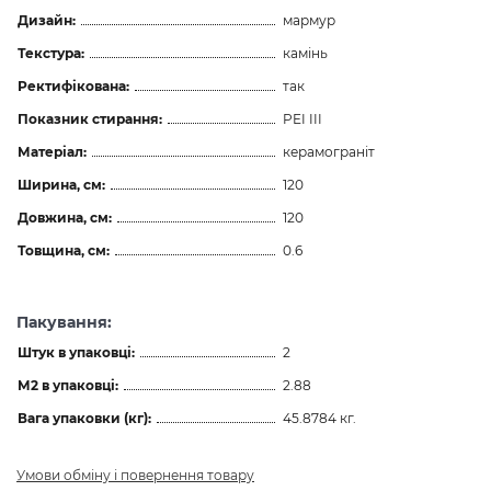
Дизайн:
мармур
Текстура:
камінь
Ректифікована:
так
Показник стирання:
PEI III
Матеріал:
керамограніт
Ширина, см:
120
Довжина, см:
120
Товщина, см:
0.6
Пакування:
Штук в упаковці:
2
М2 в упаковці:
2.88
Вага упаковки (кг):
45.8784 кг.
Умови обміну і повернення товару