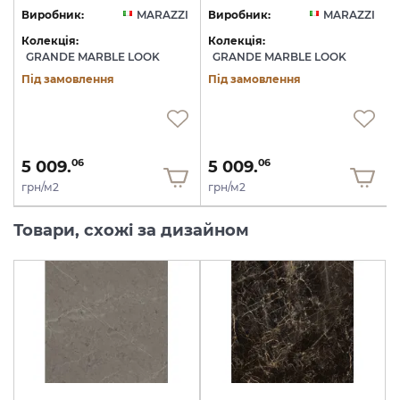
I
Виробник:
MARAZZI
Виробник:
MARAZZI
Колекція:
Колекція:
GRANDE MARBLE LOOK
GRANDE MARBLE LOOK
Під замовлення
Під замовлення
5 009.
5 009.
06
06
грн/м2
грн/м2
Товари, схожі за дизайном