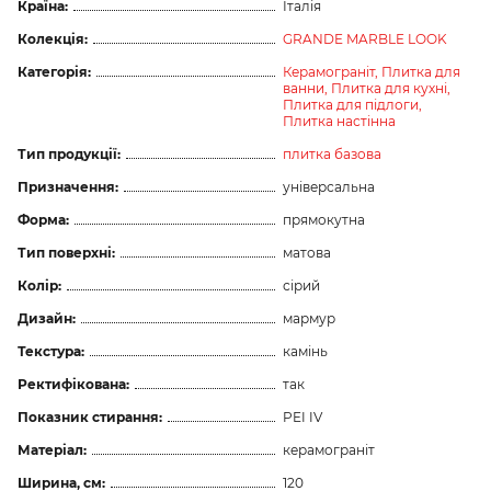
Країна:
Італія
Колекція:
GRANDE MARBLE LOOK
Категорія:
Керамограніт,
Плитка для
ванни,
Плитка для кухні,
Плитка для підлоги,
Плитка настінна
Тип продукції:
плитка базова
Призначення:
універсальна
Форма:
прямокутна
Тип поверхні:
матова
Колір:
сірий
Дизайн:
мармур
Текстура:
камінь
Ректифікована:
так
Показник стирання:
PEI IV
Матеріал:
керамограніт
Ширина, см:
120