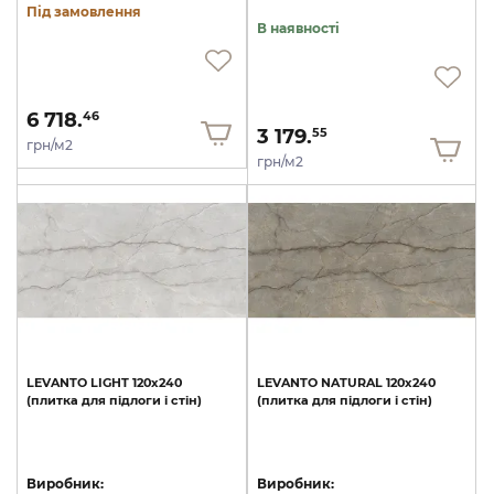
Під замовлення
В наявності
6 718.
46
3 179.
55
грн/м2
грн/м2
LEVANTO
LIGHT
120х240
LEVANTO
NATURAL
120х240
(плитка
для
підлоги
і
стін)
(плитка
для
підлоги
і
стін)
Виробник:
Виробник: