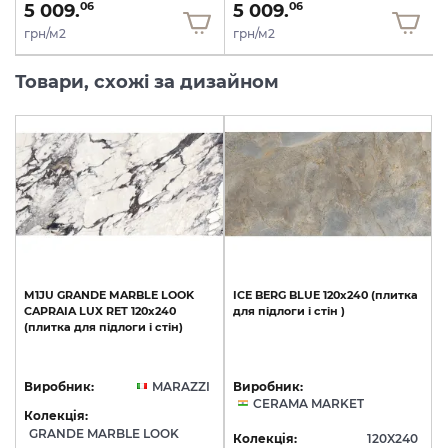
5 009.
5 009.
06
06
грн/м2
грн/м2
Товари, схожі за дизайном
M1JU
GRANDE
MARBLE
LOOK
ICE
BERG
BLUE
120х240
(плитка
CAPRAIA
LUX
RET
120х240
для
підлоги
і
стін
)
(плитка
для
підлоги
і
стін)
Виробник:
MARAZZI
Виробник:
CERAMA MARKET
Колекція:
GRANDE MARBLE LOOK
Колекція:
120X240