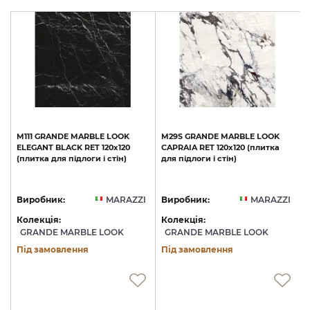
M111
GRANDE
MARBLE
LOOK
M29S
GRANDE
MARBLE
LOOK
ELEGANT
BLACK
RET
120х120
CAPRAIA
RET
120х120
(плитка
(плитка
для
підлоги
і
стін)
для
підлоги
і
стін)
I
Виробник:
MARAZZI
Виробник:
MARAZZI
Колекція:
Колекція:
GRANDE MARBLE LOOK
GRANDE MARBLE LOOK
Під замовлення
Під замовлення