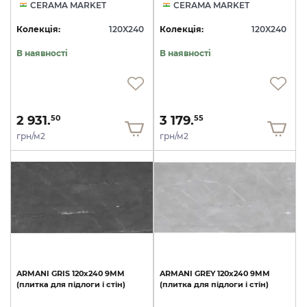
CERAMA MARKET
CERAMA MARKET
Колекція:
120X240
Колекція:
120X240
В наявності
В наявності
2 931.
3 179.
50
55
грн/м2
грн/м2
ARMANI
GRIS
120х240
9MM
ARMANI
GREY
120х240
9MM
(плитка
для
підлоги
і
стін)
(плитка
для
підлоги
і
стін)