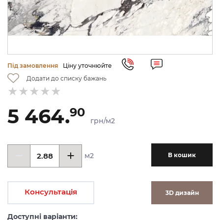
Під замовлення
Ціну уточнюйте
Додати до списку бажань
5 464.
90
грн/м2
м2
В кошик
Консультація
3D дизайн
Доступні варіанти: