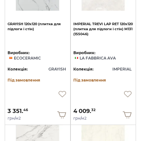
GRAYISH
120x120
(плитка
для
IMPERIAL
TREVI
LAP
RET
120х120
підлоги
і
стін)
(плитка
для
підлоги
і
стін)
M131
(155046)
Виробник:
Виробник:
ECOCERAMIC
LA FABBRICA AVA
Колекція:
GRAYISH
Колекція:
IMPERIAL
Під замовлення
Під замовлення
3 351.
4 009.
46
32
грн/м2
грн/м2