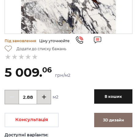
Під замовлення
Ціну уточнюйте
Додати до списку бажань
5 009.
06
грн/м2
м2
В кошик
Консультація
3D дизайн
Доступні варіанти: