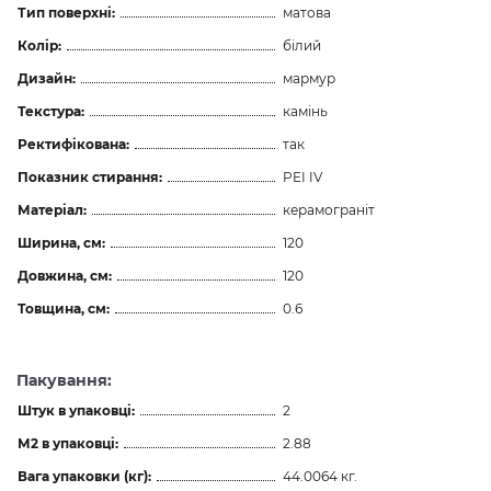
Тип поверхні:
матова
Колір:
білий
Дизайн:
мармур
Текстура:
камінь
Ректифікована:
так
Показник стирання:
PEI IV
Матеріал:
керамограніт
Ширина, см:
120
Довжина, см:
120
Товщина, см:
0.6
Пакування:
Штук в упаковці:
2
М2 в упаковці:
2.88
Вага упаковки (кг):
44.0064 кг.