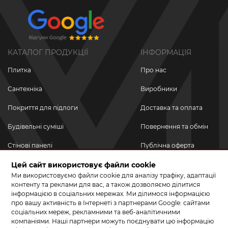
КАТАЛОГ ПРОДУКЦІЇ
ІНФОРМАЦІЯ
Плитка
Про нас
Сантехніка
Виробники
Покриття для підлоги
Доставка та оплата
Будівельні суміші
Повернення та обмін
Стінові панелі
Публічна оферта
Новинки
Цей сайт використовує файли cookie
Політика
конфіденційності
Ми використовуємо файли cookie для аналізу трафіку, адаптації
Акційні товари
контенту та реклами для вас, а також дозволяємо ділитися
інформацією в соціальних мережах. Ми ділимося інформацією
Акції/Знижки
про вашу активність в Інтернеті з партнерами Google: сайтами
соціальних мереж, рекламними та веб-аналітичними
ПРИЄДНУЙТЕСЬ ДО НАС У СОЦМЕРЕЖАХ
компаніями. Наші партнери можуть поєднувати цю інформацію