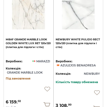
M8AF
GRANDE
MARBLE
LOOK
NEWBURY
WHITE
PULIDO
RECT
GOLDEN
WHITE
LUX
RET
120х120
120x120
(плитка
для
підлоги
і
(плитка
для
підлоги
і
стін)
стін)
Виробник:
MARAZZI
Виробник:
AZULEJOS BENADRESA
Колекція:
GRANDE MARBLE LOOK
Колекція:
NEWBURY
Під замовлення
Кількість товару обмежена
6 159.
02
3 108.
00