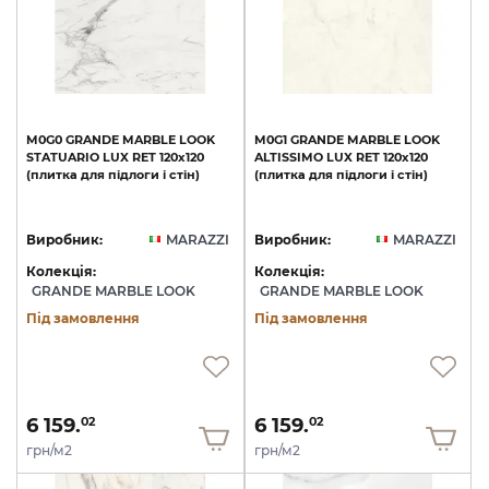
M0G0
GRANDE
MARBLE
LOOK
M0G1
GRANDE
MARBLE
LOOK
STATUARIO
LUX
RET
120х120
ALTISSIMO
LUX
RET
120х120
(плитка
для
підлоги
і
стін)
(плитка
для
підлоги
і
стін)
Виробник:
MARAZZI
Виробник:
MARAZZI
Колекція:
Колекція:
GRANDE MARBLE LOOK
GRANDE MARBLE LOOK
Під замовлення
Під замовлення
6 159.
6 159.
02
02
грн/м2
грн/м2