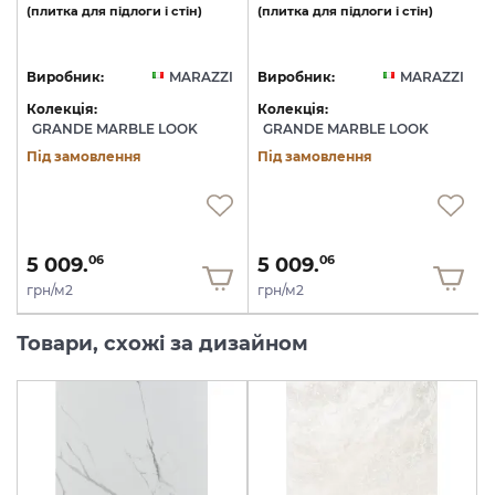
(плитка
для
підлоги
і
стін)
(плитка
для
підлоги
і
стін)
I
Виробник:
MARAZZI
Виробник:
MARAZZI
Колекція:
Колекція:
GRANDE MARBLE LOOK
GRANDE MARBLE LOOK
Під замовлення
Під замовлення
5 009.
5 009.
06
06
грн/м2
грн/м2
Товари, схожі за дизайном